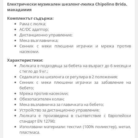
Електрически музикален шезлонг-люлка Chipolino Brida,
макадамия
Комплектът съдържа:
Рама с люлка;
AC/DC адаптор;
Дистанционно управление;
Мека възглавничка;
Сенник с мeĸи плюшeни игpaчĸи и мрежа против
насекоми.
Характеристики:
Люлката е подходяща за бебета на възраст до 6 месеца и
с тегло до 9 кг.;
Седалката на шезлонга се регулира в 2 положения;
Сенник с мeĸи плюшeни играчки за забавление на
бебето;
Мрежа против насекоми;
Обезопасителен колан;
Мека възлавничка за главичката на бебето;
Устройство за дистанционно управление;
Люлката е произведена в съответствие с Европейски
стандарт EN 12790;
Използвани материали: текстил (100% полиестер), метал,
пластмаса.