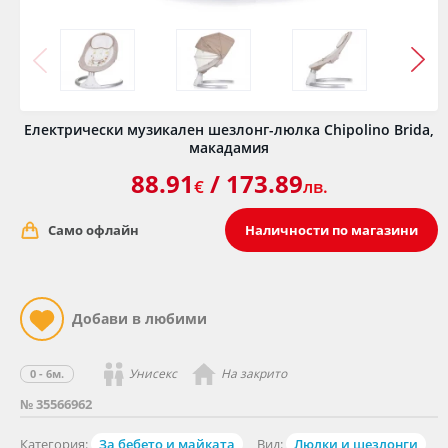
Електрически музикален шезлонг-люлка Chipolino Brida,
макадамия
88.91
/ 173.89
€
лв.
Само офлайн
Наличности по магазини
Унисекс
На закрито
0 - 6м.
№ 35566962
Категория:
За бебето и майката
Вид:
Люлки и шезлонги