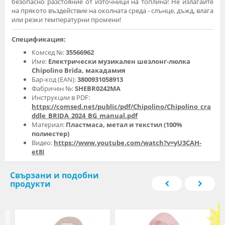
безопасно разстояние от източници на топлина! Не излагайте
на прякото въздействие на околната среда - слънце, дъжд, влага
или резки температурни промени!
Спецификация:
Комсед №:
35566962
Име:
Електрически музикален шезлонг-люлка
Chipolino Brida, макадамия
Бар-код (EAN):
3800931058913
Фабричен №:
SHEBR0242MA
Инструкции в PDF:
https://comsed.net/public/pdf/Chipolino/Chipolino_cra
ddle_BRIDA_2024_BG_manual.pdf
Материал:
Пластмаса, метал и текстил (100%
полиестер)
Видео:
https://www.youtube.com/watch?v=yU3CAH-
et8I
Свързани и подобни
продукти
-2