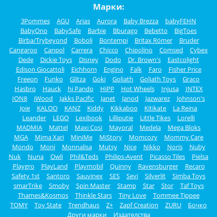
Марки:
3Pommes
AGU
Arias
Aurora
Baby Brezza
babyFEHN
BabyOno
BabySafe
Barbie
Bburago
Bebetto
BigToes
Birba/Trybeyond
Boboli
Bontempi
Britax Römer
Bruder
Cangaroo
Canpol
Carrera
Chicco
Chipolino
Comsed
Cybex
Dede
Dickie Toys
Disney
Dodo
Dr. Brown's
Eastcolight
Edison Giocattoli
Eichhorn
Engino
Falk
Faro
Fisher Price
Freeon
Funko
Glitza
Goki
Goliath
Goliath Toys
Graco
Hasbro
Hauck
hi Pando
HiPP
Hot Wheels
Injusa
INTEX
ION8
iWood
Jakks Pacific
Janet
Janod
Jazwarez
Johnson's
Joie
KALOO
KANZ
Kiddy
Kikkaboo
Kitikate
La Reina
Leander
LEGO
Lexibook
Lilliputie
Little Tikes
Lorelli
MADMIA
Mattel
Maxi Cosi
Mayoral
Medela
Mega Bloks
MGA
Mima Xari
MiniMe
MiStory
Momcozy
Mommy Care
Mondo
Moni
Monnalisa
Mutsy
Nice
Nikko
Noris
Nuby
Nuk
Nuna
Owli
Phil&Teds
Philips-Avent
Picasso Tiles
Pielsa
Playgro
PlayLand
Playmobil
Quinny
Ravensburger
Recaro
Safety 1st
Santoro
Sauvinex
SES
Sevi
Silverlit
Simba Toys
smarTrike
Smoby
Spin Master
Stamp
Star
Stor
Taf Toys
Thames&Kosmos
Thinkle Stars
Tiny Love
Tommee Tippee
TOMY
Toy State
Trendhaus
Z+
Zapf Creation
ZURU
Бочко
Други марки
Издателства