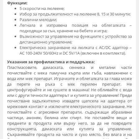
Функции:
5 скорости на люлеене;
Избор за продължителност на люлеене 8, 15 и 30 минути;
Различни мелодии;
Легнала и изправена позиция на облегалката –
подходящи за сън, хранене на бебето и игра;
Bъзмoжнocт зa yпpaвлeниe нa фyнĸциитe c ycтpoйcтвo зa
диcтaнциoннo yпpaвлeниe;
Eлeĸтpичecĸo зaxpaнвaнe нa люлĸaтa с AC/DC адаптор –
AC 100-240V 50/60Hz и DC 5V/1A (включен в комплекта).
Указания за профилактика и поддръжка:
Пластмасовите, дамаската, сенника и метални части
почиствайте с мека памучна кърпа или гъба, навлажнени с
вода или мек препарат. Играчките и облегалката за глава може
да перете на ръка с мек перилен препарат. Не
центрофугирайте и не сушете в машина! Не обливайте с вода
или с други течности адаптерът и кутията за управление! Преди
почистване задължително извадете щепсела на адаптера от
мрежовия контакт и изключете електрическото захранване. Не
почиствайте с агресивни препарати, съдържащи абразивни
частици, амоняк, белина или спирт. Не поставяйте вещи и
предмети в продукта или върху него, за да не повредите
конструкцията, дамаската или кутията за управление.
Съхранявайте продукта на чисто и сухо място, без влага и на