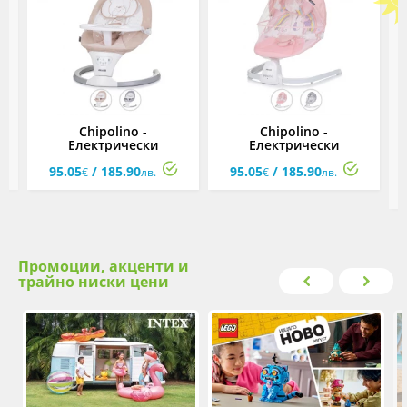
а
Chipolino -
Chipolino -
no
Електрически
Електрически
т
музикален шезлонг-
музикален шезлонг-
95.05
/ 185.90
95.05
/ 185.90
люлка Лера,
люлка Oasis,
€
лв.
€
лв.
асортимент
асортимент
Промоции, акценти и
трайно ниски цени