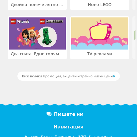
Двойно повече лятно забавление! Купи 2 продукта INTEX и вземи -33%
Ново LEGO
Два свята. Едно голямо приключение. Купи 2 продукта LEGO® Friends и/или LEGO® Minecraft и вземи -27%
TV реклама
Виж всички Промоции, акценти и трайно ниски цени
Пишете ни
Навигация
Начало
За нас
Промоции
LEGO
Ravensburger