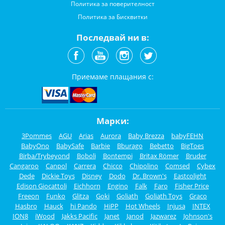
Политика за поверителност
Политика за Бисквитки
Последвай ни в:
Приемаме плащания с:
Марки:
3Pommes
AGU
Arias
Aurora
Baby Brezza
babyFEHN
BabyOno
BabySafe
Barbie
Bburago
Bebetto
BigToes
Birba/Trybeyond
Boboli
Bontempi
Britax Römer
Bruder
Cangaroo
Canpol
Carrera
Chicco
Chipolino
Comsed
Cybex
Dede
Dickie Toys
Disney
Dodo
Dr. Brown's
Eastcolight
Edison Giocattoli
Eichhorn
Engino
Falk
Faro
Fisher Price
Freeon
Funko
Glitza
Goki
Goliath
Goliath Toys
Graco
Hasbro
Hauck
hi Pando
HiPP
Hot Wheels
Injusa
INTEX
ION8
iWood
Jakks Pacific
Janet
Janod
Jazwarez
Johnson's