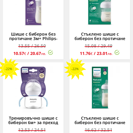
Шише с биберон без
Стъклено шише с
протичане 3м+ Philips-
биберон без протичане
Avent Natural Response
0м+ Philips-Avent Natural
13.55
/ 26.50
15.08
/ 29.49
3.0, 330мл
Response 3.0, 120мл
10.57
/ 20.67
11.76
/ 23.01
€
лв.
€
лв.
-22%
-22%
Тренировъчно шише с
Стъклено шише с
биберон 6м+ за преход
биберон без протичане
към чаша Philips-Avent
1м+ Philips-Avent Natural
12.53
/ 24.51
16.62
/ 32.51
Natural Response 3.0,
Response 3.0, 240мл