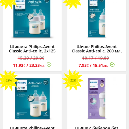
Шишета Philips-Avent
Шише Philips-Avent
Classic Anti-colic, 2х125
Classic Anti-colic, 260 мл,
мл, PP, 0м+
PP, 1м+
15.29
/ 29.90
10.17
/ 19.89
11.93
/ 23.33
7.93
/ 15.51
€
лв.
€
лв.
-22%
-22%
Шишета Philips-Avent
Шише с биберон без