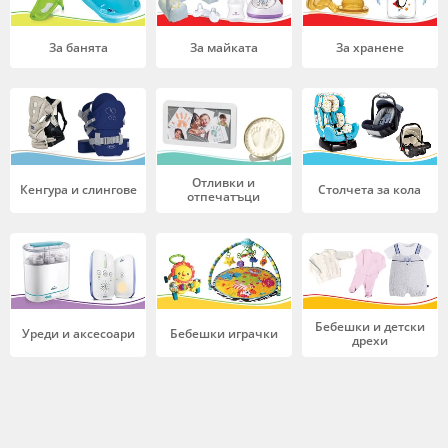
За банята
За майката
За хранене
Отливки и
Кенгура и слингове
Столчета за кола
отпечатъци
Бебешки и детски
Уреди и аксесоари
Бебешки играчки
дрехи