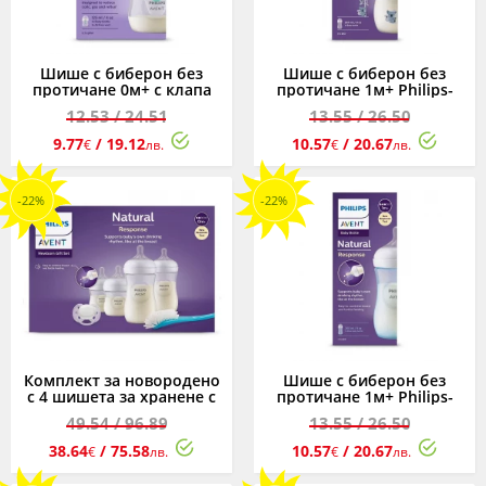
Шише с биберон без
Шише с биберон без
протичане 0м+ с клапа
протичане 1м+ Philips-
AirFree Philips-Avent
Avent Natural Response
12.53
/ 24.51
13.55
/ 26.50
Natural Response 3.0,
3.0, 260мл, коала
125мл
9.77
/ 19.12
10.57
/ 20.67
€
лв.
€
лв.
-22%
-22%
Комплект за новородено
Шише с биберон без
с 4 шишета за хранене с
протичане 1м+ Philips-
биберони без протичане,
Avent Natural Response
49.54
/ 96.89
13.55
/ 26.50
залъгалка Ultra Soft и
3.0, 260мл, синьо
четка за почистване
38.64
/ 75.58
10.57
/ 20.67
€
лв.
€
лв.
Philips-Avent Natural
Response 3.0