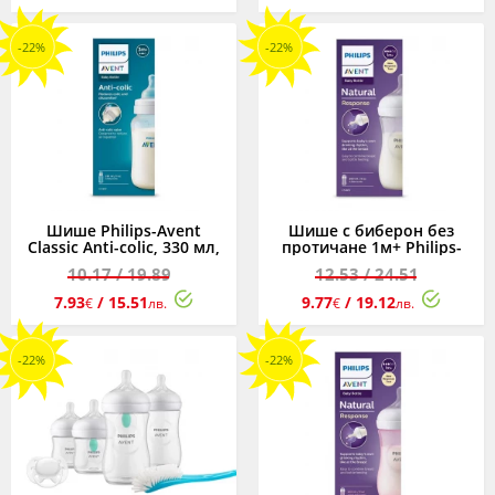
-22%
-22%
Шише Philips-Avent
Шише с биберон без
Classic Anti-colic, 330 мл,
протичане 1м+ Philips-
PP, 3м+
Avent Natural Response
10.17
/ 19.89
12.53
/ 24.51
3.0, 260 мл
7.93
/ 15.51
9.77
/ 19.12
€
лв.
€
лв.
-22%
-22%