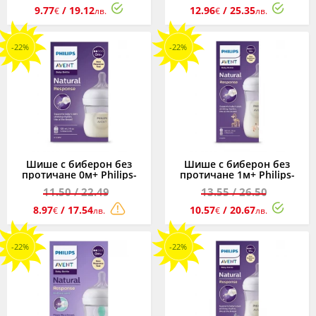
150мл
9.77
/ 19.12
12.96
/ 25.35
€
лв.
€
лв.
-22%
-22%
Шише с биберон без
Шише с биберон без
протичане 0м+ Philips-
протичане 1м+ Philips-
Avent Natural Response
Avent Natural Response
11.50
/ 22.49
13.55
/ 26.50
3.0, 125мл
3.0, 260мл, жираф
8.97
/ 17.54
10.57
/ 20.67
€
лв.
€
лв.
-22%
-22%