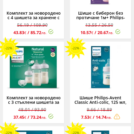
Комплект за новородено
Шише с биберон без
с 4 шишета за хранене с
протичане 1м+ Philips-
биберони без протичане,
Avent Natural Response
56.19
/ 109.90
13.55
/ 26.50
клапа AirFree, залъгалка
3.0, 260 мл, розово
Ultra Soft и четка за
43.83
/ 85.72
10.57
/ 20.67
€
лв.
€
лв.
почистване Philips-Avent
Natural Response
-22%
-22%
Комплект за новородено
Шише Philips-Avent
с 3 стъклени шишета за
Classic Anti-colic, 125 мл,
хранене с биберони без
PP, 0м+
48.01
/ 93.90
9.66
/ 18.89
протичане и залъгалка
Ultra Soft 0-6м Philips-
37.45
/ 73.24
7.53
/ 14.74
€
лв.
€
лв.
Avent Natural Response
3.0
-22%
-22%