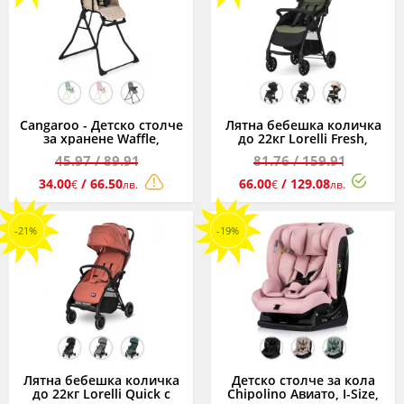
Cangaroo - Детско столче
Лятна бебешка количка
за хранене Waffle,
до 22кг Lorelli Fresh,
асортимент
асортимент
45.97
/ 89.91
81.76
/ 159.91
34.00
/ 66.50
66.00
/ 129.08
€
лв.
€
лв.
-21%
-19%
Лятна бебешка количка
Детско столче за кола
до 22кг Lorelli Quick с
Chipolino Авиато, I-Size,