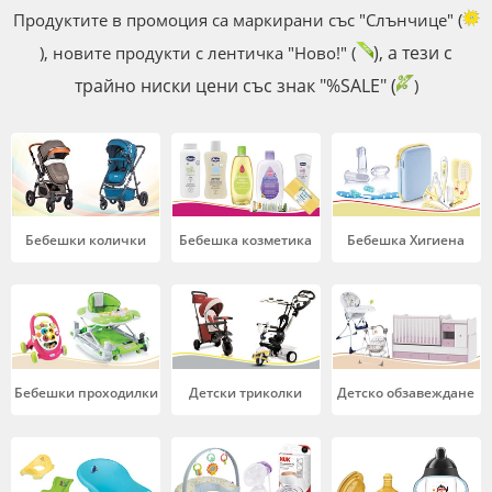
Продуктите в промоция са маркирани със "Слънчице" (
), а тези с
), новите продукти с лентичка "Ново!" (
трайно ниски цени със знак "%SALE" (
)
Бебешки колички
Бебешка козметика
Бебешка Хигиена
Бебешки проходилки
Детски триколки
Детско обзавеждане