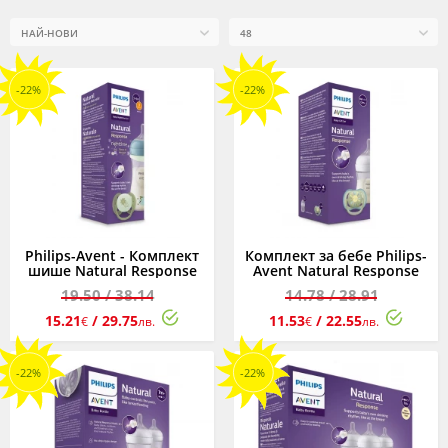
-22%
-22%
Philips-Avent - Комплект
Комплект за бебе Philips-
шише Natural Response
Avent Natural Response
3.0 с биберон среден
3.0 - шише 0м+, 125мл и
19.50
/ 38.14
14.78
/ 28.91
поток, 260 мл и залъгалка
залъгалка 0-6м
Ultra Soft 0-6м
15.21
/ 29.75
11.53
/ 22.55
€
лв.
€
лв.
-22%
-22%