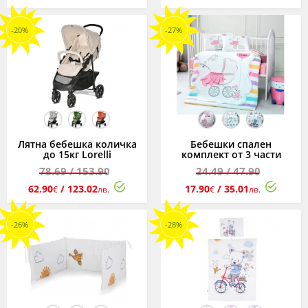
-20%
-27%
Лятна бебешка количка
Бебешки спален
до 15кг Lorelli
комплект от 3 части
Rome, асортимент
Chipolino, асортимент
78.69
/ 153.90
24.49
/ 47.90
62.90
/ 123.02
17.90
/ 35.01
€
лв.
€
лв.
-26%
-28%