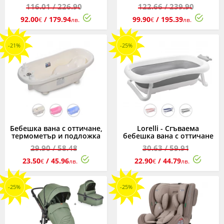
автосгъване, асортимент
40-150 см, асортимент, 0-
116.01
/ 226.90
122.66
/ 239.90
36 кг
92.00
/ 179.94
99.90
/ 195.39
€
лв.
€
лв.
-21%
-25%
Бебешка вана с оттичане,
Lorelli - Сгъваема
термометър и подложка
бебешка вана с оттичане
Lorelli, асортимент, 88 см
Royal 83 см, асортимент
29.90
/ 58.48
30.63
/ 59.91
23.50
/ 45.96
22.90
/ 44.79
€
лв.
€
лв.
-25%
-25%