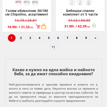
Голям обиколник 30/180
Бебешки спален
см Chipolino, асортимент
комплект от 5 части
Chipolino, асортимент
14.78
/ 28.91
44.43
/ 86.90
31.90
/ 62.39
€
лв.
10.90
/ 21.32
€
лв.
1
2
3
4
5
6
7
8
9
»
>|
Какво е нужно на една майка и нейното
бебе, за да имат спокойно ежедневие?
Най-дългоочакваната и красива промяна в живота ни е,
когато в него се появи дете. Неусетно всичко се променя и
малкото човече се превръща в център на всички събития. За
да не пропуснете нещо от важните принадлежности за
бебето и майката, разгледайте нашите предложения.