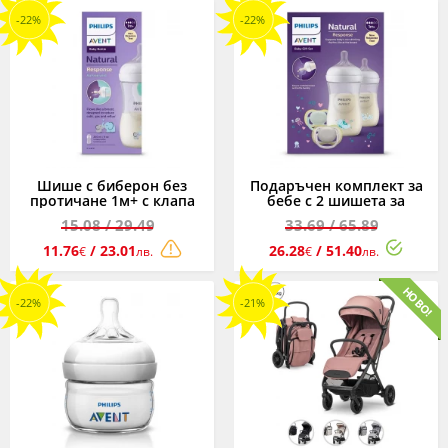
-22%
-22%
Шише с биберон без
Подаръчен комплект за
протичане 1м+ с клапа
бебе с 2 шишета за
AirFree Philips-Avent
хранене х 260 мл с
15.08
/ 29.49
33.69
/ 65.89
Natural Response 3.0,
биберони без протичане
260мл, слон
поток 3 и 2 залъгалки
11.76
/ 23.01
26.28
/ 51.40
€
лв.
€
лв.
Ultra Air, 1м+ Philips-Avent
Natural Response 3.0
-22%
-21%