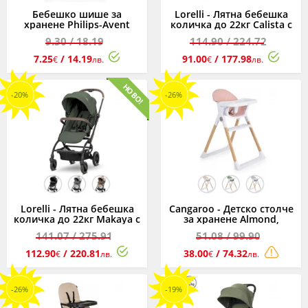
Бебешко шише за
Lorelli - Лятна бебешка
хранене Philips-Avent
количка до 22кг Calista с
Natural 60 ml
автосгъване, асортимент
9.30
/ 18.19
114.90
/ 224.72
7.25
/ 14.19
91.00
/ 177.98
€
лв.
€
лв.
-20%
-26%
Lorelli - Лятна бебешка
Cangaroo - Детско столче
количка до 22кг Makaya с
за хранене Almond,
ротация 360°, асортимент
асортимент
141.07
/ 275.91
51.08
/ 99.90
112.90
/ 220.81
38.00
/ 74.32
€
лв.
€
лв.
-26%
-19%