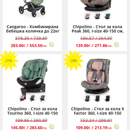
Cangaroo - Комбинирана
Chipolino - Стол за кола
бебешка количка до 22кг
Peak 360, I-size 40-150 см,
Ellada 2в1, зелена
асортимент
378.30
/ 739.89
186.57
/ 364.90
283.00
/ 553.50
139.00
/ 271.86
€
лв.
€
лв.
-27%
-29%
Chipolino - Стол за кола
Chipolino - Стол за кола X
Tourino 360, I-size 40-150
Factor 360, I-size 40-150
см, асортимент
см, асортимент
199.86
/ 390.89
153.34
/ 299.91
145.00
/ 283.60
109.00
/ 213.19
€
лв.
€
лв.