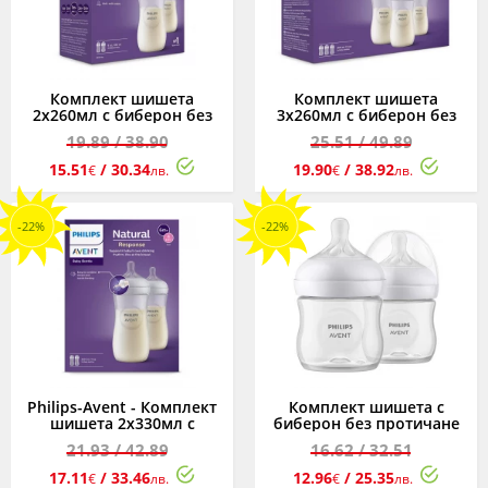
Комплект шишета
Комплект шишета
2х260мл с биберон без
3х260мл с биберон без
протичане 1м+ Philips-
протичане 1м+ Philips-
19.89
/ 38.90
25.51
/ 49.89
Avent Natural Response
Avent Natural Response
3.0
3.0
15.51
/ 30.34
19.90
/ 38.92
€
лв.
€
лв.
-22%
-22%
Philips-Avent - Комплект
Комплект шишета с
шишета 2х330мл с
биберон без протичане
биберон без протичане
0м+ Philips-Avent Natural
21.93
/ 42.89
16.62
/ 32.51
6м+ Natural Response 4.0
Response 3.0, 2 х 125 мл
17.11
/ 33.46
12.96
/ 25.35
€
лв.
€
лв.