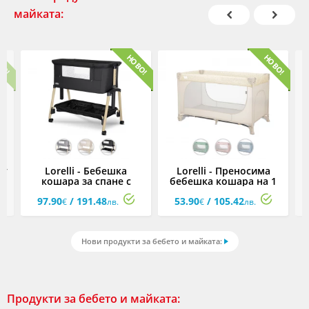
майката:
кт
Lorelli - Бебешка
Lorelli - Преносима
кошара за спане с
бебешка кошара на 1
за
подвижна страница
ниво за спане и игра и
97.90
/ 191.48
53.90
/ 105.42
Millie, асортимент
лесно сгъване с едно
€
лв.
€
лв.
движение Мoon Hug,
асортимент
Нови продукти за бебето и майката:
Продукти за бебето и майката: