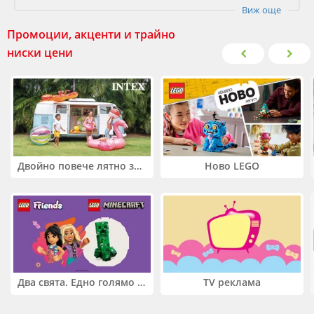
Виж още
Промоции, акценти и трайно
ниски цени
Двойно повече лятно забавление! Купи 2 продукта INTEX и вземи -33%
Ново LEGO
Два свята. Едно голямо приключение. Купи 2 продукта LEGO® Friends и/или LEGO® Minecraft и вземи -27%
TV реклама