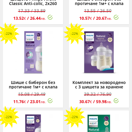
Classic Anti-colic, 2х260
протичане 1м+ с клапа
мл, PP, 1м+
AirFree Philips-Avent
17.33
/ 33.89
13.55
/ 26.50
Natural Response 3.0,
260мл
13.52
/ 26.44
10.57
/ 20.67
€
лв.
€
лв.
-22%
-22%
Шише с биберон без
Комплект за новородено
протичане 1м+ с клапа
с 3 шишета за хранене
AirFree Philips-Avent
Natural Response с
15.08
/ 29.49
39.32
/ 76.90
Natural Response 3.0,
биберони без протичане
260мл, със звезди и мече
и четка за почистване
11.76
/ 23.01
30.67
/ 59.98
€
лв.
€
лв.
Philips-Avent Natural
Response 3.0
-22%
-22%