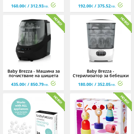
Super Fast
White
160.00
/ 312.93
192.00
/ 375.52
€
лв.
€
лв.
Baby Brezza - Машина за
Baby Brezza -
почистване на шишета
Стерилизатор за бебешки
Bottle Washer Pro All Black
шишета Baby Sterilizer
435.00
/ 850.79
180.00
/ 352.05
Dryer Advanced
€
лв.
€
лв.