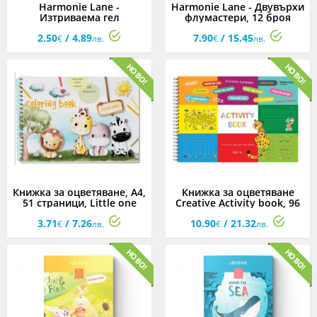
Harmonie Lane -
Harmonie Lane - Двувърхи
Изтриваема гел
флумастери, 12 броя
химикалка, асортимент
2.50
/ 4.89
7.90
/ 15.45
€
лв.
€
лв.
Книжка за оцветяване, А4,
Книжка за оцветяване
51 страници, Little one
Creative Activity book, 96
страници
3.71
/ 7.26
10.90
/ 21.32
€
лв.
€
лв.