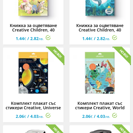
Книжка за оцветяване
Книжка за оцветяване
Creative Children, 40
Creative Children, 40
страници, Farm
страници, Sea
1.44
/ 2.82
1.44
/ 2.82
€
лв.
€
лв.
Комплект плакат със
Комплект плакат със
стикери Creative, Universe
стикери Creative, World
2.06
/ 4.03
2.06
/ 4.03
€
лв.
€
лв.