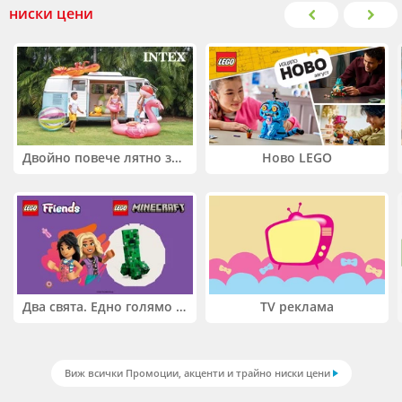
ниски цени
Двойно повече лятно забавление! Купи 2 продукта INTEX и вземи -33%
Ново LEGO
Два свята. Едно голямо приключение. Купи 2 продукта LEGO® Friends и/или LEGO® Minecraft и вземи -27%
TV реклама
Виж всички Промоции, акценти и трайно ниски цени