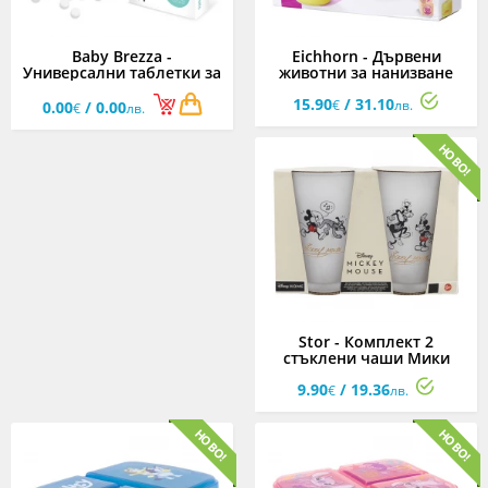
Baby Brezza -
Eichhorn - Дървени
Универсални таблетки за
животни за нанизване
отстраняване на котлен
15.90
/ 31.10
камък, 24 броя
€
лв.
0.00
/ 0.00
€
лв.
Stor - Комплект 2
стъклени чаши Мики
Маус Винтидж, 480 мл
9.90
/ 19.36
€
лв.