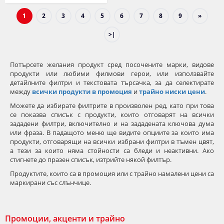
1
2
3
4
5
6
7
8
9
»
>|
Потърсете желания продукт сред посочените марки, видове
продукти или любими филмови герои, или използвайте
детайлните филтри и текстовата търсачка, за да селектирате
между
всички продукти в промоция
и
трайно ниски цени
.
Можете да избирате филтрите в произволен ред, като при това
се показва списък с продукти, които отговарят на всички
зададени филтри, включително и на зададената ключова дума
или фраза. В падащото меню ще видите опциите за които има
продукти, отговарящи на всички избрани филтри в тъмен цвят,
а тези за които няма стойности са бледи и неактивни. Ако
стигнете до празен списък, изтрийте някой филтър.
Продуктите, които са в промоция или с трайно намалени цени са
маркирани със слънчице.
Промоции, акценти и трайно