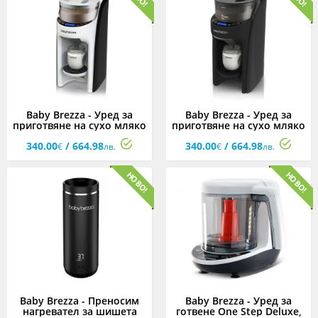
Baby Brezza - Уред за
Baby Brezza - Уред за
приготвяне на сухо мляко
приготвяне на сухо мляко
Formula Pro Advanced,
Formula Pro Advanced,
340.00
/ 664.98
340.00
/ 664.98
White
Black
€
лв.
€
лв.
Baby Brezza - Преносим
Baby Brezza - Уред за
нагревател за шишета
готвене One Step Deluxe,