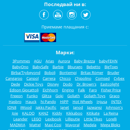
Последвай ни в:
Приемаме плащания с:
Марки:
3Pommes
AGU
Arias
Aurora
Baby Brezza
babyFEHN
BabyOno
BabySafe
Barbie
Bburago
Bebetto
BigToes
Birba/Trybeyond
Boboli
Bontempi
Britax Römer
Bruder
Cangaroo
Canpol
Carrera
Chicco
Chipolino
Comsed
Cybex
Dede
Dickie Toys
Disney
Dodo
Dr. Brown's
Eastcolight
Edison Giocattoli
Eichhorn
Engino
Falk
Faro
Fisher Price
Freeon
Funko
Glitza
Goki
Goliath
Goliath Toys
Graco
Hasbro
Hauck
hi Pando
HiPP
Hot Wheels
Injusa
INTEX
ION8
iWood
Jakks Pacific
Janet
Janod
Jazwarez
Johnson's
Joie
KALOO
KANZ
Kiddy
Kikkaboo
Kitikate
La Reina
Leander
LEGO
Lexibook
Lilliputie
Little Tikes
Lorelli
MADMIA
Mattel
Maxi Cosi
Mayoral
Medela
Mega Bloks