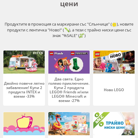
цени
Продуктите в промоция са маркирани със "Слънчице" (
), новите
продукти с лентичка "Ново!" (
), а тези с трайно ниски цени със
знак "%SALE" (
)
Два свята. Едно
Двойно повече лятно
голямо приключение.
забавление! Купи 2
Купи 2 продукта
Ново LEGO
продукта INTEX и
LEGO® Friends и/или
вземи -33%
LEGO® Minecraft и
вземи -27%