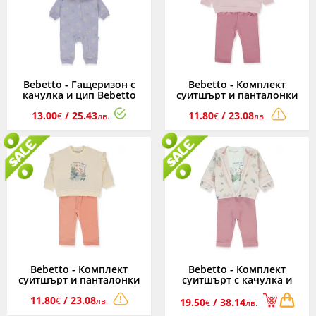
Bebetto - Гащеризон с
Bebetto - Комплект
качулка и цип Bebetto
суитшърт и панталонки
Girl Team K4880L, момиче,
Cat Lover K4855DR,
13.00
/ 25.43
11.80
/ 23.08
лилав, 3-18 м.
момиче, розов, 6-36 м.
€
лв.
€
лв.
Bebetto - Комплект
Bebetto - Комплект
суитшърт и панталонки
суитшърт с качулка и
Cat Lover K4855S, момиче,
цип, тениска и панталон
11.80
/ 23.08
сьомга, 6-36 м.
Cat Lover K4857DR,
€
лв.
19.50
/ 38.14
€
лв.
момиче, розов, 6-36 м.