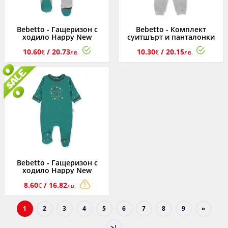
Bebetto - Гащеризон с
Bebetto - Комплект
ходило Happy New
суитшърт и панталонки
Year'25 K5112, момче, 0-9
Happy New Year'25 K5113,
10.60
/ 20.73
10.30
/ 20.15
м.
момче, 3-24 м.
€
лв.
€
лв.
Bebetto - Гащеризон с
ходило Happy New
Year'25 K5114, момче, 0-9
8.60
/ 16.82
м.
€
лв.
1
2
3
4
5
6
7
8
9
»
>|