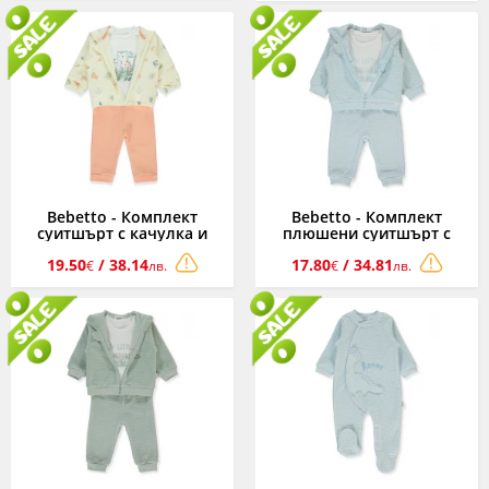
Bebetto - Комплект
Bebetto - Комплект
суитшърт с качулка и
плюшени суитшърт с
цип, тениска и панталон
качулка и цип, панталон
19.50
/ 38.14
17.80
/ 34.81
Cat Lover K4857S, момиче,
и тениска Dinosaur
€
лв.
€
лв.
сьомга, 6-36 м.
K5031B, момче, син, 3-24
м.