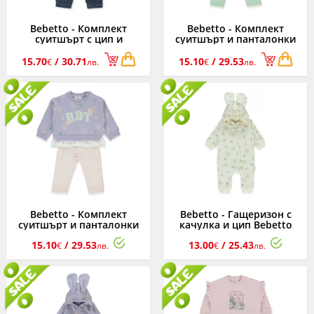
Bebetto - Комплект
Bebetto - Комплект
суитшърт с цип и
суитшърт и панталонки
панталонки Bebetto Boy
Bebetto Girl Team K4878M,
Team K4867NB, момче,
момиче, мента, 6-36 м.
15.70
/ 30.71
15.10
/ 29.53
€
лв.
€
лв.
син, 6-36 м.
Bebetto - Комплект
Bebetto - Гащеризон с
суитшърт и панталонки
качулка и цип Bebetto
Bebetto Girl Team K4878P,
Girl Team K4880E, момиче,
15.10
/ 29.53
13.00
/ 25.43
момиче, розов, 6-36 м.
екрю, 3-18 м.
€
лв.
€
лв.