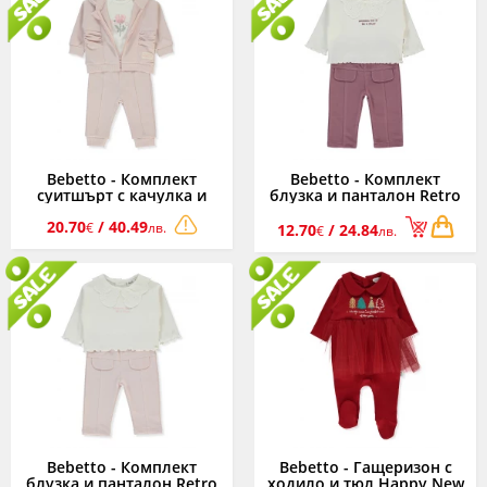
Bebetto - Комплект
Bebetto - Комплект
суитшърт с качулка и
блузка и панталон Retro
цип, тениска и панталон
Flower K4978DR, момиче,
20.70
/ 40.49
Retro Flower K4976PU,
розов, 6-36 м.
€
лв.
12.70
/ 24.84
€
лв.
момиче, пудра, 6-36 м.
Bebetto - Комплект
Bebetto - Гащеризон с
блузка и панталон Retro
ходило и тюл Happy New