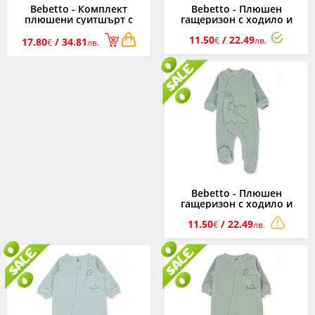
Bebetto - Комплект
Bebetto - Плюшен
плюшени суитшърт с
гащеризон с ходило и
качулка и цип, панталон
цип Dinosaur K5032B,
11.50
/ 22.49
и тениска Dinosaur
момче, син, 1-9 м.
€
лв.
17.80
/ 34.81
€
лв.
K5031M, момче, мента, 3-
24 м.
Bebetto - Плюшен
гащеризон с ходило и
цип Dinosaur K5032M,
11.50
/ 22.49
момче, мента, 1-9 м.
€
лв.