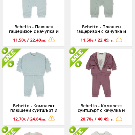
Bebetto - Плюшен
Bebetto - Плюшен
гащеризон с качупка и
гащеризон с качупка и
цип Dinosaur K5033B,
цип Dinosaur K5033M,
11.50
/ 22.49
11.50
/ 22.49
момче, син, 3-18 м.
момче, мента, 3-18 м.
€
лв.
€
лв.
Bebetto - Комплект
Bebetto - Комплект
плюшени суитшърт и
суитшърт с качулка и
панталонки Dinosaur
цип, тениска и панталон
12.70
/ 24.84
20.70
/ 40.49
K5034, момче, 3-24 м.
Retro Flower K4976DR,
€
лв.
€
лв.
момиче, розов, 6-36 м.