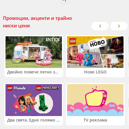
Промоции, акценти и трайно
ниски цени
Двойно повече лятно забавление! Купи 2 продукта INTEX и вземи -33%
Ново LEGO
Два свята. Едно голямо приключение. Купи 2 продукта LEGO® Friends и/или LEGO® Minecraft и вземи -27%
TV реклама