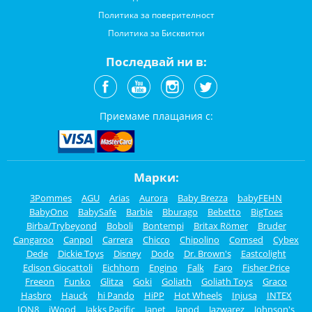
Политика за поверителност
Политика за Бисквитки
Последвай ни в:
Приемаме плащания с:
Марки:
3Pommes
AGU
Arias
Aurora
Baby Brezza
babyFEHN
BabyOno
BabySafe
Barbie
Bburago
Bebetto
BigToes
Birba/Trybeyond
Boboli
Bontempi
Britax Römer
Bruder
Cangaroo
Canpol
Carrera
Chicco
Chipolino
Comsed
Cybex
Dede
Dickie Toys
Disney
Dodo
Dr. Brown's
Eastcolight
Edison Giocattoli
Eichhorn
Engino
Falk
Faro
Fisher Price
Freeon
Funko
Glitza
Goki
Goliath
Goliath Toys
Graco
Hasbro
Hauck
hi Pando
HiPP
Hot Wheels
Injusa
INTEX
ION8
iWood
Jakks Pacific
Janet
Janod
Jazwarez
Johnson's