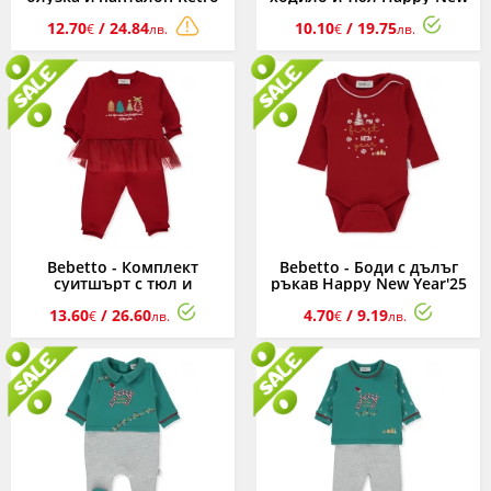
Flower K4978PU, момиче,
Year'25 K4626, момиче, 0-9
12.70
/ 24.84
10.10
/ 19.75
пудра, 6-36 м.
м.
€
лв.
€
лв.
Bebetto - Комплект
Bebetto - Боди с дълъг
суитшърт с тюл и
ръкав Happy New Year'25
панталонки Happy New
K5111, унисекс, 0-12 м.
13.60
/ 26.60
4.70
/ 9.19
Year'25 K5110, момиче, 3-
€
лв.
€
лв.
24 м.