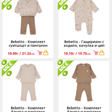
Bebetto - Комплект
Bebetto - Гащеризон с
суитшърт и панталон
ходило, качулка и цип
Pumpkin Season K4849,
Pumpkin Season K4850,
момче, 3-24 м.
момче, 0-9 м.
10.90
/ 21.32
10.10
/ 19.75
€
лв.
€
лв.
Bebetto - Комплект
Bebetto - Комплект
блузка и панталон
блузка и панталон