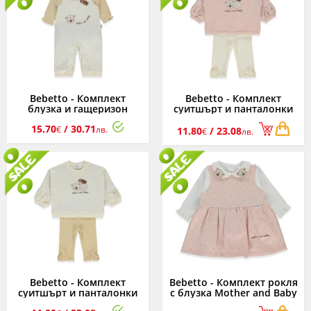
Bebetto - Комплект
Bebetto - Комплект
блузка и гащеризон
суитшърт и панталонки
Mother and Baby K4916E,
Mother and Baby K4917DR,
15.70
/ 30.71
момиче, екрю, 3-24 м.
момиче, розов, 3-24 м.
€
лв.
11.80
/ 23.08
€
лв.
Bebetto - Комплект
Bebetto - Комплект рокля
суитшърт и панталонки
с блузка Mother and Baby
Mother and Baby K4917E,
K4918DR, момиче, розов,