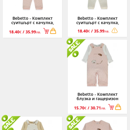
Bebetto - Комплект
Bebetto - Комплект
суитшърт с качулка,
суитшърт с качулка,
тениска и панталон
тениска и панталон
18.40
/ 35.99
Mother and Baby K4915DR,
Mother and Baby K4915E,
€
лв.
18.40
/ 35.99
€
лв.
момиче, розов, 3-24 м.
момиче, екрю, 3-24 м.
Bebetto - Комплект
блузка и гащеризон
Mother and Baby K4916DR,
момиче, розов, 3-24 м.
15.70
/ 30.71
€
лв.