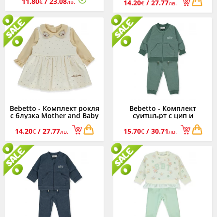
11.80
/ 23.08
момиче, екрю, 3-24 м.
3-24 м.
€
лв.
14.20
/ 27.77
€
лв.
Bebetto - Комплект рокля
Bebetto - Комплект
с блузка Mother and Baby
суитшърт с цип и
K4918E, момиче, екрю, 3-
панталонки Bebetto Boy
24 м.
Team K4867GR, момче,
14.20
/ 27.77
15.70
/ 30.71
€
лв.
€
лв.
зелен, 6-36 м.