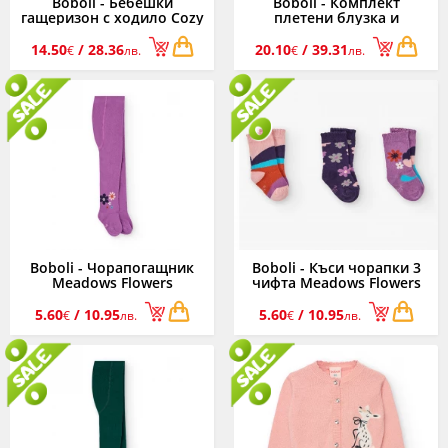
Boboli - Бебешки
Boboli - Комплект
гащеризон с ходило Cozy
плетени блузка и
Winter 142074/1111,
панталон Cozy Winter
унисекс, 1-6 м.
142041/7402, момиче, 3-9
14.50
/ 28.36
20.10
/ 39.31
€
лв.
€
лв.
м.
Boboli - Чорапогащник
Boboli - Къси чорапки 3
Meadows Flowers
чифта Meadows Flowers
222051/6123, момиче, 12
292036/6123, момиче,
м.-6 г.
19/21-31/33
5.60
/ 10.95
5.60
/ 10.95
€
лв.
€
лв.