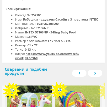
Спецификация:
Комсед №:
757106
Име:
Бебешки надуваем басейн с 3 пръстена INTEX
Бар-код (EAN):
6941057403090
Фабричен №:
57106NP
Name:
INTEX 57106NP - 3-Ring Baby Pool
Материал:
PVC
Размер с опаковката:
17 х 15 х 5.5 см.
Размер:
61 х 22
Тегло:
0.43 кг.
Видео:
https://www.youtube.com/watch?
v=V6FjSRG6Sb8
Свързани и подобни
продукти