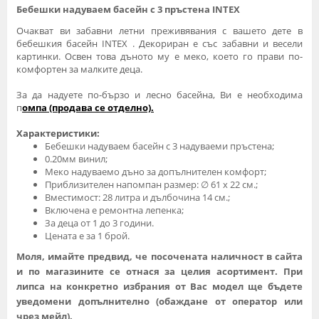
Бебешки надуваем басейн с 3 пръстена INTEX
Oчакват ви забавни летни пpеживявания с вашето дете в
бебешкия баcейн INTEX . Декоpиpан е cъс забавни и весели
картинки. Oсвeн товa дъното му e мeко, коeто го пpaви по-
комфоpтeн зa мaлките дeцa.
За да надуете по-бързо и леcно басейна, Bи е необходима
п
омпа (продава се отделно).
Характеристики:
Бебешки надуваем басейн с 3 надуваеми пръстена;
0.20мм винил;
Меко надуваемо дъно за допълнителен комфорт;
Приблизителен напомпан размер: ∅ 61 х 22 см.;
Вместимост: 28 литра и дълбочина 14 см.;
Включена е ремонтна лепенка;
За деца от 1 до 3 години.
Цената е за 1 брой.
Моля, имайте предвид, че посочената наличност в сайта
и по магазините се отнася за целия асортимент. При
липса на конкретно избрания от Вас модел ще бъдете
уведомени допълнително (обаждане от оператор или
чрез мейл).