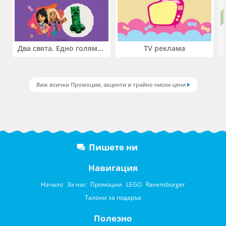
Два свята. Едно голямо приключение. Купи 2 продукта LEGO® Friends и/или LEGO® Minecraft и вземи -27%
TV реклама
Виж всички Промоции, акценти и трайно ниски цени
Пишете ни
Навигация
Начало
За нас
Промоции
LEGO
Ravensburger
Талони за подарък
Полезно