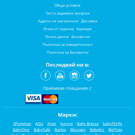
Общи условия
Често задавани въпроси
Адреси на магазините
Доставка
Отказ от поръчка
Кариери
Лични данни
Бисквитки
Политика за поверителност
Политика за Бисквитки
Последвай ни в:
Приемаме плащания с:
Марки:
3Pommes
AGU
Arias
Aurora
Baby Brezza
babyFEHN
BabyOno
BabySafe
Barbie
Bburago
Bebetto
BigToes