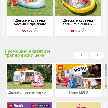
Детски надуваем
Детски надуваем
басейн с пръскало
басейн със сенник и
б
Еднорог INTEX
пръскалка Дъга INTEX,
55.17
30.63
147 х 130 х 86 см.
€
€
Промоции, акценти и
трайно ниски цени
Двойно повече лятно забавление! Купи 2 продукта INTEX и вземи -33%
Ново LEGO