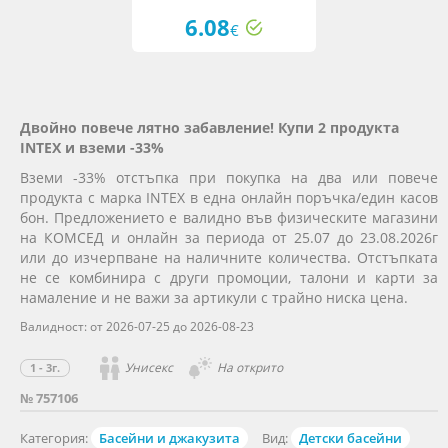
6.08
€
Двойно повече лятно забавление! Купи 2 продукта
INTEX и вземи -33%
Вземи -33% отстъпка при покупка на два или повече
продукта с марка INTEX в една онлайн поръчка/един касов
бон. Предложението е валидно във физическите магазини
на КОМСЕД и онлайн за периода от 25.07 до 23.08.2026г
или до изчерпване на наличните количества. Отстъпката
не се комбинира с други промоции, талони и карти за
намаление и не важи за артикули с трайно ниска цена.
Валидност: от 2026-07-25 до 2026-08-23
Унисекс
На открито
1 - 3г.
№ 757106
Категория:
Басейни и джакузита
Вид:
Детски басейни