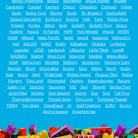
Birba/Trybeyond
Boboli
Bontempi
Britax Römer
Bruder
Cangaroo
Canpol
Carrera
Chicco
Chipolino
Comsed
Cybex
Dede
Dickie Toys
Disney
Dodo
Dr. Brown's
Eastcolight
Edison Giocattoli
Eichhorn
Engino
Falk
Faro
Fisher Price
Freeon
Funko
Glitza
Goki
Goliath
Goliath Toys
Graco
Hasbro
Hauck
hi Pando
HiPP
Hot Wheels
Injusa
INTEX
ION8
iWood
Jakks Pacific
Janet
Janod
Jazwarez
Johnson's
Joie
KALOO
KANZ
Kiddy
Kikkaboo
Kitikate
La Reina
Leander
LEGO
Lexibook
Lilliputie
Little Tikes
Lorelli
MADMIA
Mattel
Maxi Cosi
Mayoral
Medela
Mega Bloks
MGA
Mima Xari
MiniMe
MiStory
Momcozy
Mommy Care
Mondo
Moni
Monnalisa
Mutsy
Nice
Nikko
Noris
Nuby
Nuk
Nuna
Owli
Phil&Teds
Philips-Avent
Picasso Tiles
Pielsa
Playgro
PlayLand
Playmobil
Quinny
Ravensburger
Recaro
Safety 1st
Santoro
Sauvinex
SES
Sevi
Silverlit
Simba Toys
smarTrike
Smoby
Spin Master
Stamp
Star
Stor
Taf Toys
Thames&Kosmos
Thinkle Stars
Tiny Love
Tommee Tippee
TOMY
Toy State
Trendhaus
Z+
Zapf Creation
ZURU
Бочко
Други марки
Издателства