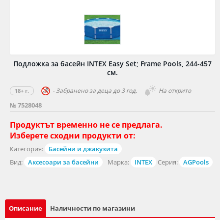
Подложка за басейн INTEX Easy Set; Frame Pools, 244-457
см.
- Забранено за деца до 3 год.
На открито
18+ г.
№ 7528048
Продуктът временно не се предлага.
Изберете сходни продукти от:
Категория:
Басейни и джакузита
Вид:
Аксесоари за басейни
Марка:
INTEX
Серия:
AGPools
Описание
Наличности по магазини