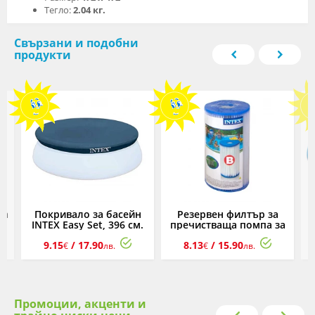
Тегло:
2.04 кг.
Свързани и подобни
продукти
за
Покривало за басейн
Резервен филтър за
²
INTEX Easy Set, 396 см.
пречистваща помпа за
басейн INTEX, тип B
9.15
/ 17.90
8.13
/ 15.90
€
лв.
€
лв.
Промоции, акценти и