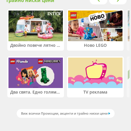
трайно ниски цени
Двойно повече лятно забавление! Купи 2 продукта INTEX и вземи -33%
Ново LEGO
Два свята. Едно голямо приключение. Купи 2 продукта LEGO® Friends и/или LEGO® Minecraft и вземи -27%
TV реклама
Виж всички Промоции, акценти и трайно ниски цени