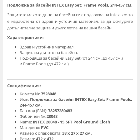
Подложка за басейн INTEX Easy Set; Frame Pools, 244-457 см.
Защитете мекото дъно на басейна си с подложка на Intex, която
е изработена от здрав и устойчив материал, за да осигурите
допълнителна защита и дълголетие на вашия басейн.
Характеристики:
Здрав и устойчив материал.
Защитава дъното на басейна.
Подходяща за басейни Easy Set (от 244 см. до 457 см.)
и Frame Pools (до 472 см.)
Спецификация:
Комсед №:
7528048
Име:
Подложка за басейн INTEX Easy Set; Frame Pools,
244-457 см.
Бар-код (EAN):
78257280483
Фабричен №:
28048
Name:
INTEX 28048 - 15.5FT Pool Ground Cloth
Материал:
PVC
Размер с опаковката:
38 х 27 х 27 см.
Размер:
472 х 472