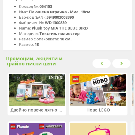
Комсед №:
054153
Име:
Плюшена играчка - Миа, 18см
Бар-код (EAN):
5949003008390
Фабричен №:
WD1300839
Name:
Plush toy MIA THE BLUE BIRD
Материал:
Текстил, полиестер
Размер с опаковката:
18 см.
Размер:
18
Промоции, акценти и
трайно ниски цени
Двойно повече лятно забавление! Купи 2 продукта INTEX и вземи -33%
Ново LEGO