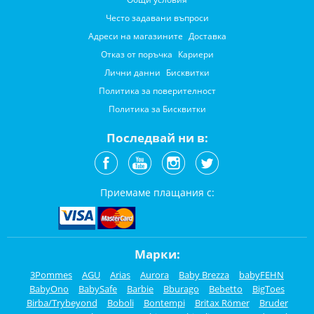
Често задавани въпроси
Адреси на магазините
Доставка
Отказ от поръчка
Кариери
Лични данни
Бисквитки
Политика за поверителност
Политика за Бисквитки
Последвай ни в:
Приемаме плащания с:
Марки:
3Pommes
AGU
Arias
Aurora
Baby Brezza
babyFEHN
BabyOno
BabySafe
Barbie
Bburago
Bebetto
BigToes
Birba/Trybeyond
Boboli
Bontempi
Britax Römer
Bruder