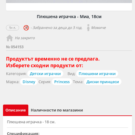
Плюшена играчка - Миа, 18см
- Забранено за деца до 3 год.
Момиче
1+ г.
На закрито
№ 054153
Продуктът временно не се предлага.
Изберете сходни продукти от:
Категория:
Детски играчки
Вид:
Плюшени играчки
Марка:
Disney
Серия:
Princess
Тема:
Дисни принцеси
Описание
Наличности по магазини
Плюшена играчка - 18 см.
Спецификация: