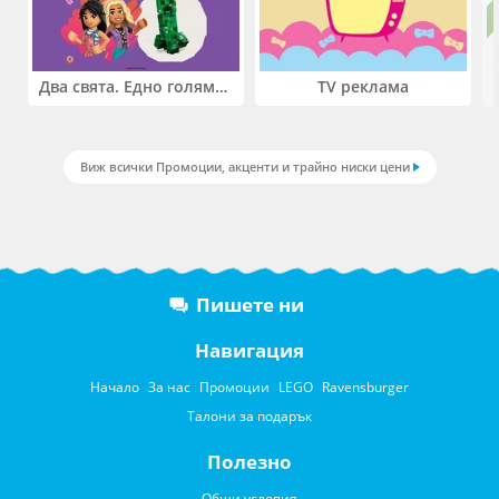
Два свята. Едно голямо приключение. Купи 2 продукта LEGO® Friends и/или LEGO® Minecraft и вземи -27%
TV реклама
Виж всички Промоции, акценти и трайно ниски цени
Пишете ни
Навигация
Начало
За нас
Промоции
LEGO
Ravensburger
Талони за подарък
Полезно
Общи условия