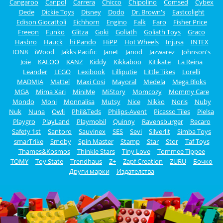
Cangaroo
Canpol
Carrera
Chicco
Chipolino
Comsed
Cybex
Dede
Dickie Toys
Disney
Dodo
Dr. Brown's
Eastcolight
Edison Giocattoli
Eichhorn
Engino
Falk
Faro
Fisher Price
Freeon
Funko
Glitza
Goki
Goliath
Goliath Toys
Graco
Hasbro
Hauck
hi Pando
HiPP
Hot Wheels
Injusa
INTEX
ION8
iWood
Jakks Pacific
Janet
Janod
Jazwarez
Johnson's
Joie
KALOO
KANZ
Kiddy
Kikkaboo
Kitikate
La Reina
Leander
LEGO
Lexibook
Lilliputie
Little Tikes
Lorelli
MADMIA
Mattel
Maxi Cosi
Mayoral
Medela
Mega Bloks
MGA
Mima Xari
MiniMe
MiStory
Momcozy
Mommy Care
Mondo
Moni
Monnalisa
Mutsy
Nice
Nikko
Noris
Nuby
Nuk
Nuna
Owli
Phil&Teds
Philips-Avent
Picasso Tiles
Pielsa
Playgro
PlayLand
Playmobil
Quinny
Ravensburger
Recaro
Safety 1st
Santoro
Sauvinex
SES
Sevi
Silverlit
Simba Toys
smarTrike
Smoby
Spin Master
Stamp
Star
Stor
Taf Toys
Thames&Kosmos
Thinkle Stars
Tiny Love
Tommee Tippee
TOMY
Toy State
Trendhaus
Z+
Zapf Creation
ZURU
Бочко
Други марки
Издателства