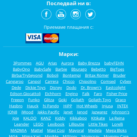
Последвай ни в:
Приемаме плащания с:
Марки:
3Pommes
AGU
Arias
Aurora
Baby Brezza
babyFEHN
BabyOno
BabySafe
Barbie
Bburago
Bebetto
BigToes
Birba/Trybeyond
Boboli
Bontempi
Britax Römer
Bruder
Cangaroo
Canpol
Carrera
Chicco
Chipolino
Comsed
Cybex
Dede
Dickie Toys
Disney
Dodo
Dr. Brown's
Eastcolight
Edison Giocattoli
Eichhorn
Engino
Falk
Faro
Fisher Price
Freeon
Funko
Glitza
Goki
Goliath
Goliath Toys
Graco
Hasbro
Hauck
hi Pando
HiPP
Hot Wheels
Injusa
INTEX
ION8
iWood
Jakks Pacific
Janet
Janod
Jazwarez
Johnson's
Joie
KALOO
KANZ
Kiddy
Kikkaboo
Kitikate
La Reina
Leander
LEGO
Lexibook
Lilliputie
Little Tikes
Lorelli
MADMIA
Mattel
Maxi Cosi
Mayoral
Medela
Mega Bloks
MGA
Mima Xari
MiniMe
MiStory
Momcozy
Mommy Care