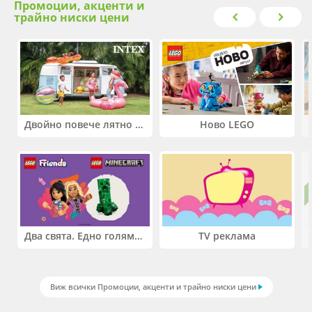
Промоции, акценти и
трайно ниски цени
Двойно повече лятно забавление! Купи 2 продукта INTEX и вземи -33%
Ново LEGO
Два свята. Едно голямо приключение. Купи 2 продукта LEGO® Friends и/или LEGO® Minecraft и вземи -27%
TV реклама
Виж всички Промоции, акценти и трайно ниски цени