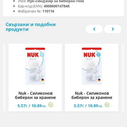
Име:
Нук-синджир за биберон rose
Бар-код (EAN):
4008600147848
Фабричен №:
110116
Свързани и подобни
продукти
н
Nuk - Силиконов
Nuk - Силиконов
биберон за хранене
биберон за хранене
First Choice, 2 броя,
First Choice, 2 броя,
F
5.57
/ 10.89
5.57
/ 10.89
размер S, 0м+
размер M, 3м+
€
лв.
€
лв.