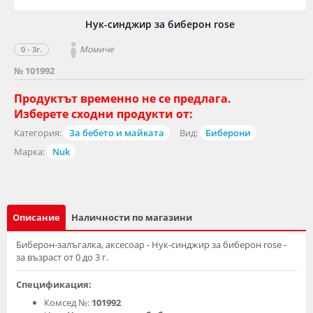
Нук-синджир за биберон rose
Момиче
0 - 3г.
№ 101992
Продуктът временно не се предлага.
Изберете сходни продукти от:
Категория:
За бебето и майката
Вид:
Биберони
Марка:
Nuk
Описание
Наличности по магазини
Биберон-залъгалка, аксесоар - Нук-синджир за биберон rose -
за възраст от 0 до 3 г.
Спецификация:
Комсед №:
101992