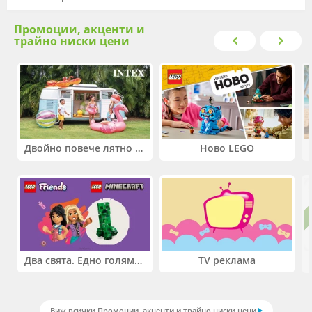
Промоции, акценти и
трайно ниски цени
Двойно повече лятно забавление! Купи 2 продукта INTEX и вземи -33%
Ново LEGO
Два свята. Едно голямо приключение. Купи 2 продукта LEGO® Friends и/или LEGO® Minecraft и вземи -27%
TV реклама
Виж всички Промоции, акценти и трайно ниски цени