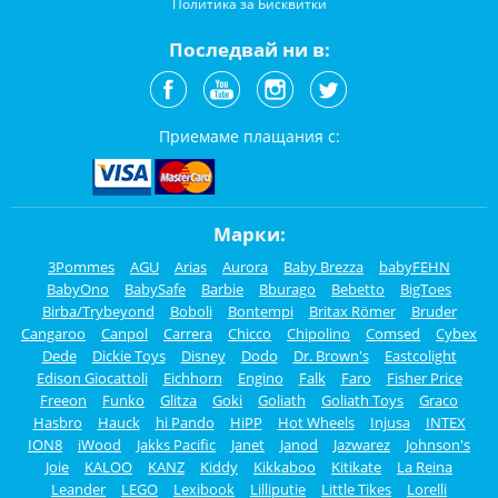
Политика за Бисквитки
Последвай ни в:
Приемаме плащания с:
Марки:
3Pommes
AGU
Arias
Aurora
Baby Brezza
babyFEHN
BabyOno
BabySafe
Barbie
Bburago
Bebetto
BigToes
Birba/Trybeyond
Boboli
Bontempi
Britax Römer
Bruder
Cangaroo
Canpol
Carrera
Chicco
Chipolino
Comsed
Cybex
Dede
Dickie Toys
Disney
Dodo
Dr. Brown's
Eastcolight
Edison Giocattoli
Eichhorn
Engino
Falk
Faro
Fisher Price
Freeon
Funko
Glitza
Goki
Goliath
Goliath Toys
Graco
Hasbro
Hauck
hi Pando
HiPP
Hot Wheels
Injusa
INTEX
ION8
iWood
Jakks Pacific
Janet
Janod
Jazwarez
Johnson's
Joie
KALOO
KANZ
Kiddy
Kikkaboo
Kitikate
La Reina
Leander
LEGO
Lexibook
Lilliputie
Little Tikes
Lorelli