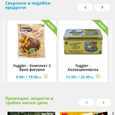
Свързани и подобни
продукти
ч
Fuggler - Комплект 3
Fuggler -
броя фигурки
Колекционерска
фигурка в златна кутия
9.90
/ 19.36
11.50
/ 22.49
€
лв.
€
лв.
Промоции, акценти и
трайно ниски цени