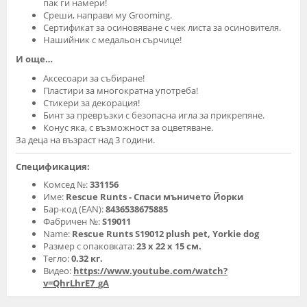
пак ги намери!
Среши, направи му Grooming.
Сертификат за осиновяване с чек листа за осиновителя.
Нашийник с медальон сърчице!
И още…
Аксесоари за събиране!
Пластири за многократна употреба!
Стикери за декорация!
Бинт за превръзки с безопасна игла за прикрепяне.
Конус яка, с възможност за оцветяване.
За деца на възраст над 3 години.
Спецификация:
Комсед №:
331156
Име:
Rescue Runts - Спаси мъничето Йорки
Бар-код (EAN):
8436538675885
Фабричен №:
S19011
Name:
Rescue Runts S19012 plush pet, Yorkie dog
Размер с опаковката:
23 x 22 x 15 см.
Тегло:
0.32 кг.
Видео:
https://www.youtube.com/watch?
v=QhrLhrE7_gA