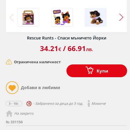
Rescue Runts - Спаси мъничето Йорки
34.21
/ 66.91
€
лв.
Ограничена наличност
Купи
- Забранено за деца до 3 год.
Момиче
3 - 10г.
На закрито
№ 331156