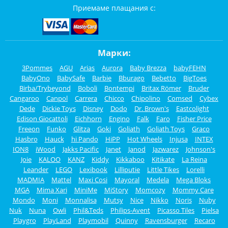
Приемаме плащания с:
Марки:
3Pommes
AGU
Arias
Aurora
Baby Brezza
babyFEHN
BabyOno
BabySafe
Barbie
Bburago
Bebetto
BigToes
Birba/Trybeyond
Boboli
Bontempi
Britax Römer
Bruder
Cangaroo
Canpol
Carrera
Chicco
Chipolino
Comsed
Cybex
Dede
Dickie Toys
Disney
Dodo
Dr. Brown's
Eastcolight
Edison Giocattoli
Eichhorn
Engino
Falk
Faro
Fisher Price
Freeon
Funko
Glitza
Goki
Goliath
Goliath Toys
Graco
Hasbro
Hauck
hi Pando
HiPP
Hot Wheels
Injusa
INTEX
ION8
iWood
Jakks Pacific
Janet
Janod
Jazwarez
Johnson's
Joie
KALOO
KANZ
Kiddy
Kikkaboo
Kitikate
La Reina
Leander
LEGO
Lexibook
Lilliputie
Little Tikes
Lorelli
MADMIA
Mattel
Maxi Cosi
Mayoral
Medela
Mega Bloks
MGA
Mima Xari
MiniMe
MiStory
Momcozy
Mommy Care
Mondo
Moni
Monnalisa
Mutsy
Nice
Nikko
Noris
Nuby
Nuk
Nuna
Owli
Phil&Teds
Philips-Avent
Picasso Tiles
Pielsa
Playgro
PlayLand
Playmobil
Quinny
Ravensburger
Recaro