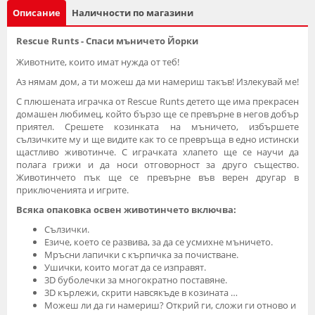
Описание
Наличности по магазини
Rescue Runts - Спаси мъничето Йорки
Животните, които имат нужда от теб!
Аз нямам дом, а ти можеш да ми намериш такъв! Излекувай ме!
С плюшената играчка от Rescue Runts детето ще има прекрасен
домашен любимец, който бързо ще се превърне в негов добър
приятел. Срешете козинката на мъничето, избършете
сълзичките му и ще видите как то се превръща в едно истински
щастливо животинче. С играчката хлапето ще се научи да
полага грижи и да носи отговорност за друго същество.
Животинчето пък ще се превърне във верен другар в
приключенията и игрите.
Всяка опаковка освен животинчето включва:
Сълзички.
Езиче, което се развива, за да се усмихне мъничето.
Мръсни лапички с кърпичка за почистване.
Ушички, които могат да се изправят.
3D буболечки за многократно поставяне.
3D кърлежи, скрити навсякъде в козината …
Можеш ли да ги намериш? Открий ги, сложи ги отново и