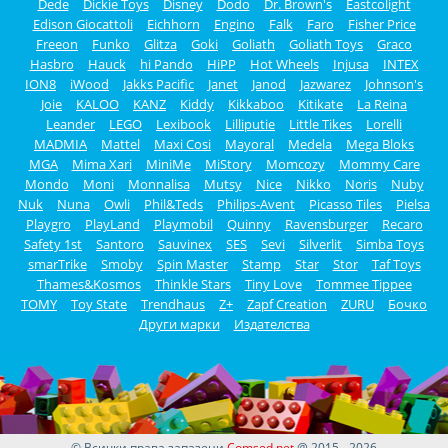
Dede
Dickie Toys
Disney
Dodo
Dr. Brown's
Eastcolight
Edison Giocattoli
Eichhorn
Engino
Falk
Faro
Fisher Price
Freeon
Funko
Glitza
Goki
Goliath
Goliath Toys
Graco
Hasbro
Hauck
hi Pando
HiPP
Hot Wheels
Injusa
INTEX
ION8
iWood
Jakks Pacific
Janet
Janod
Jazwarez
Johnson's
Joie
KALOO
KANZ
Kiddy
Kikkaboo
Kitikate
La Reina
Leander
LEGO
Lexibook
Lilliputie
Little Tikes
Lorelli
MADMIA
Mattel
Maxi Cosi
Mayoral
Medela
Mega Bloks
MGA
Mima Xari
MiniMe
MiStory
Momcozy
Mommy Care
Mondo
Moni
Monnalisa
Mutsy
Nice
Nikko
Noris
Nuby
Nuk
Nuna
Owli
Phil&Teds
Philips-Avent
Picasso Tiles
Pielsa
Playgro
PlayLand
Playmobil
Quinny
Ravensburger
Recaro
Safety 1st
Santoro
Sauvinex
SES
Sevi
Silverlit
Simba Toys
smarTrike
Smoby
Spin Master
Stamp
Star
Stor
Taf Toys
Thames&Kosmos
Thinkle Stars
Tiny Love
Tommee Tippee
TOMY
Toy State
Trendhaus
Z+
Zapf Creation
ZURU
Бочко
Други марки
Издателства
© Всички права запазени
Comsed.net
@ 2015 - 2026