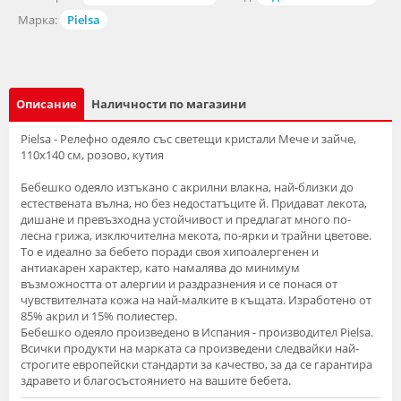
Марка:
Pielsa
Описание
Наличности по магазини
Pielsa - Релефно одеяло със светещи кристали Мече и зайче,
110х140 см, розово, кутия
Бебешко одеяло изтъкано с акрилни влакна, най-близки до
естествената вълна, но без недостатъците й. Придават лекота,
дишане и превъзходна устойчивост и предлагат много по-
лесна грижа, изключителна мекота, по-ярки и трайни цветове.
То е идеално за бебето поради своя хипоалергенен и
антиакарен характер, като намалява до минимум
възможността от алергии и раздразнения и се понася от
чувствителната кожа на най-малките в къщата. Изработено от
85% акрил и 15% полиестер.
Бебешко одеяло произведено в Испания - производител Pielsa.
Всички продукти на марката са произведени следвайки най-
строгите европейски стандарти за качество, за да се гарантира
здравето и благосъстоянието на вашите бебета.