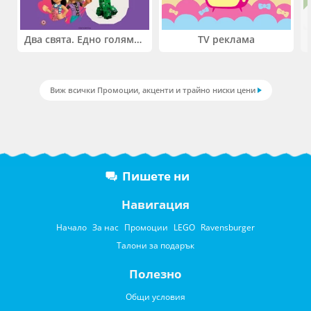
Два свята. Едно голямо приключение. Купи 2 продукта LEGO® Friends и/или LEGO® Minecraft и вземи -27%
TV реклама
Виж всички Промоции, акценти и трайно ниски цени
Пишете ни
Навигация
Начало
За нас
Промоции
LEGO
Ravensburger
Талони за подарък
Полезно
Общи условия