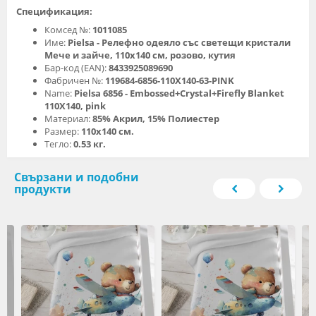
Спецификация:
Комсед №:
1011085
Име:
Pielsa - Релефно одеяло със светещи кристали
Мече и зайче, 110х140 см, розово, кутия
Бар-код (EAN):
8433925089690
Фабричен №:
119684-6856-110X140-63-PINK
Name:
Pielsa 6856 - Embossed+Crystal+Firefly Blanket
110X140, pink
Материал:
85% Акрил, 15% Полиестер
Размер:
110х140 см.
Тегло:
0.53 кг.
Свързани и подобни
продукти