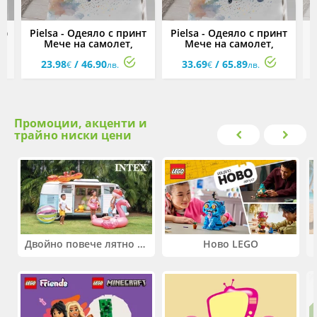
ло
Pielsa - Одеяло с принт
Pielsa - Одеяло с принт
P
и
Мече на самолет,
Мече на самолет,
М
0
80х110 см, сиво, кутия
110х140 см, сиво, кутия
23.98
/ 46.90
33.69
/ 65.89
я
€
лв.
€
лв.
Промоции, акценти и
трайно ниски цени
Двойно повече лятно забавление! Купи 2 продукта INTEX и вземи -33%
Ново LEGO