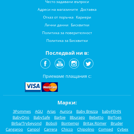
Често задавани въпроси
Адреси на магазините
Доставка
Отказ от поръчка
Кариери
Лични данни
Бисквитки
Политика за поверителност
Политика за Бисквитки
Последвай ни в:
Приемаме плащания с:
Марки:
3Pommes
AGU
Arias
Aurora
Baby Brezza
babyFEHN
BabyOno
BabySafe
Barbie
Bburago
Bebetto
BigToes
Birba/Trybeyond
Boboli
Bontempi
Britax Römer
Bruder
Cangaroo
Canpol
Carrera
Chicco
Chipolino
Comsed
Cybex