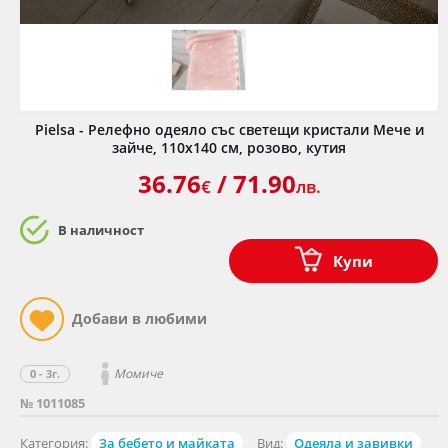
Pielsa - Релефно одеяло със светещи кристали Мече и
зайче, 110х140 см, розово, кутия
36.76
/ 71.90
€
лв.
В наличност
Купи
Момиче
0 - 3г.
№ 1011085
Категория:
За бебето и майката
Вид:
Одеяла и завивки