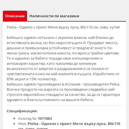
Описание
Наличности по магазини
Pielsa - Одеяло с принт Мече върху луна, 80х110 см, сиво, кутия
Бебешко одеяло изтъкано с акрилни влакна, най-близки до
естествената вълна, но без недостатъците й. Придават лекота,
дишане и превъзходна устойчивост и предлагат много по-
лесна грижа, изключителна мекота, по-ярки и трайни цветове.
То е идеално за бебето поради своя хипоалергенен и
антиакарен характер, като намалява до минимум
възможността от алергии и раздразнения и се понася от
чувствителната кожа на най-малките в къщата. Изработено от
85% акрил и 15% полиестер.
Бебешко одеяло произведено в Испания - производител Pielsa.
Всички продукти на марката са произведени следвайки най-
строгите европейски стандарти за качество, за да се гарантира
здравето и благосъстоянието на вашите бебета.
Спецификация:
Комсед №:
1011063
Име:
Pielsa - Одеяло с принт Мече върху луна, 80х110
см, сиво, кутия