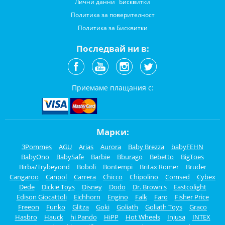
Лични данни
Бисквитки
Политика за поверителност
Политика за Бисквитки
Последвай ни в:
Приемаме плащания с:
Марки:
3Pommes
AGU
Arias
Aurora
Baby Brezza
babyFEHN
BabyOno
BabySafe
Barbie
Bburago
Bebetto
BigToes
Birba/Trybeyond
Boboli
Bontempi
Britax Römer
Bruder
Cangaroo
Canpol
Carrera
Chicco
Chipolino
Comsed
Cybex
Dede
Dickie Toys
Disney
Dodo
Dr. Brown's
Eastcolight
Edison Giocattoli
Eichhorn
Engino
Falk
Faro
Fisher Price
Freeon
Funko
Glitza
Goki
Goliath
Goliath Toys
Graco
Hasbro
Hauck
hi Pando
HiPP
Hot Wheels
Injusa
INTEX