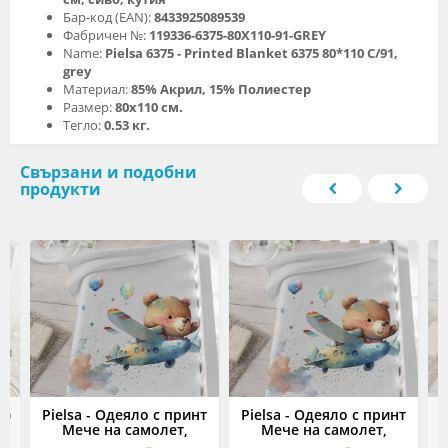
Бар-код (EAN):
8433925089539
Фабричен №:
119336-6375-80X110-91-GREY
Name:
Pielsa 6375 - Printed Blanket 6375 80*110 C/91,
grey
Материал:
85% Акрил, 15% Полиестер
Размер:
80х110 см.
Тегло:
0.53 кг.
Свързани и подобни
продукти
ло
Pielsa - Одеяло с принт
Pielsa - Одеяло с принт
P
Мече на самолет,
Мече на самолет,
М
о,
80х110 см, сиво, кутия
110х140 см, сиво, кутия