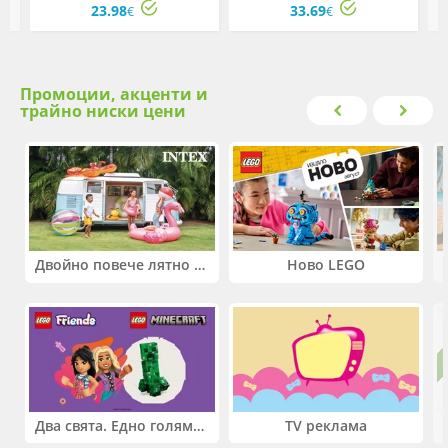
23.98
33.69
€
€
Промоции, акценти и
трайно ниски цени
Двойно повече лятно забавление! Купи 2 продукта INTEX и вземи -33%
Ново LEGO
Два свята. Едно голямо приключение. Купи 2 продукта LEGO® Friends и/или LEGO® Minecraft и вземи -27%
TV реклама