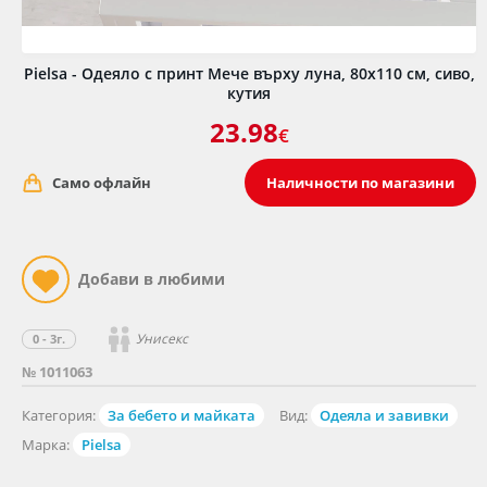
Pielsa - Одеяло с принт Мече върху луна, 80х110 см, сиво,
кутия
23.98
€
Само офлайн
Наличности по магазини
Унисекс
0 - 3г.
№ 1011063
Категория:
За бебето и майката
Вид:
Одеяла и завивки
Марка:
Pielsa