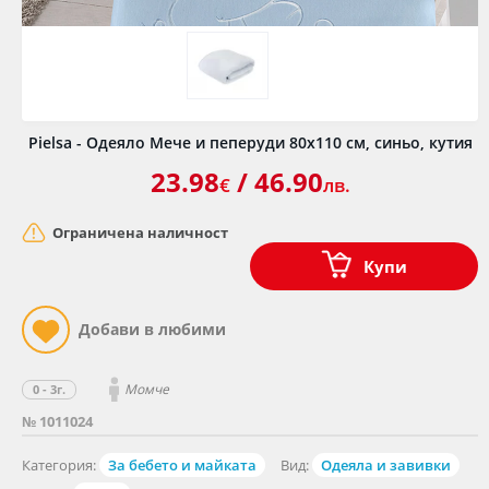
Pielsa - Одеяло Мече и пеперуди 80х110 см, синьо, кутия
23.98
/ 46.90
€
лв.
Ограничена наличност
Купи
Момче
0 - 3г.
№ 1011024
Категория:
За бебето и майката
Вид:
Одеяла и завивки