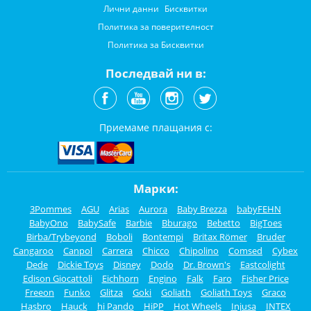
Лични данни
Бисквитки
Политика за поверителност
Политика за Бисквитки
Последвай ни в:
Приемаме плащания с:
Марки:
3Pommes
AGU
Arias
Aurora
Baby Brezza
babyFEHN
BabyOno
BabySafe
Barbie
Bburago
Bebetto
BigToes
Birba/Trybeyond
Boboli
Bontempi
Britax Römer
Bruder
Cangaroo
Canpol
Carrera
Chicco
Chipolino
Comsed
Cybex
Dede
Dickie Toys
Disney
Dodo
Dr. Brown's
Eastcolight
Edison Giocattoli
Eichhorn
Engino
Falk
Faro
Fisher Price
Freeon
Funko
Glitza
Goki
Goliath
Goliath Toys
Graco
Hasbro
Hauck
hi Pando
HiPP
Hot Wheels
Injusa
INTEX