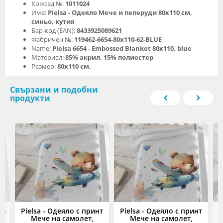
Комсед №:
1011024
Име:
Pielsa - Одеяло Мече и пеперуди 80х110 см,
синьо, кутия
Бар-код (EAN):
8433925089621
Фабричен №:
119462-6654-80x110-62-BLUE
Name:
Pielsa 6654 - Embossed Blanket 80x110, blue
Материал:
85% акрил, 15% полиестер
Размер:
80х110 см.
Свързани и подобни
продукти
ло
Pielsa - Одеяло с принт
Pielsa - Одеяло с принт
P
0
Мече на самолет,
Мече на самолет,