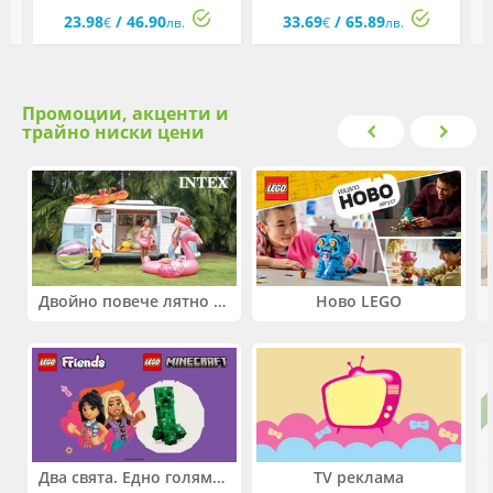
я
80х110 см, сиво, кутия
110х140 см, сиво, кутия
23.98
/ 46.90
33.69
/ 65.89
€
лв.
€
лв.
Промоции, акценти и
трайно ниски цени
Двойно повече лятно забавление! Купи 2 продукта INTEX и вземи -33%
Ново LEGO
Два свята. Едно голямо приключение. Купи 2 продукта LEGO® Friends и/или LEGO® Minecraft и вземи -27%
TV реклама