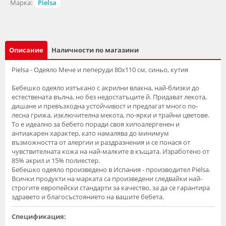
Марка:
Pielsa
Описание
Наличности по магазини
Pielsa - Одеяло Мече и пеперуди 80х110 см, синьо, кутия
Бебешко одеяло изтъкано с акрилни влакна, най-близки до
естествената вълна, но без недостатъците й. Придават лекота,
дишане и превъзходна устойчивост и предлагат много по-
лесна грижа, изключителна мекота, по-ярки и трайни цветове.
То е идеално за бебето поради своя хипоалергенен и
антиакарен характер, като намалява до минимум
възможността от алергии и раздразнения и се понася от
чувствителната кожа на най-малките в къщата. Изработено от
85% акрил и 15% полиестер.
Бебешко одеяло произведено в Испания - производител Pielsa.
Всички продукти на марката са произведени следвайки най-
строгите европейски стандарти за качество, за да се гарантира
здравето и благосъстоянието на вашите бебета.
Спецификация: