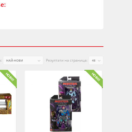
e:
:
Резултати на страница: