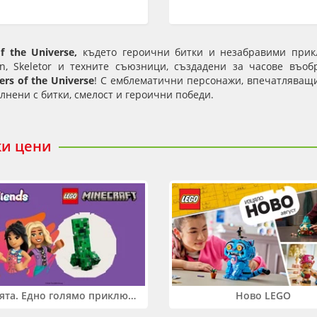
f the Universe,
където героични битки и незабравими прик
n, Skeletor и техните съюзници, създадени за часове въо
ers of the Universe
! С емблематични персонажи, впечатляващ
лнени с битки, смелост и героични победи.
ки цени
Два свята. Едно голямо приключение. Купи 2 продукта LEGO® Friends и/или LEGO® Minecraft и вземи -27%
Ново LEGO