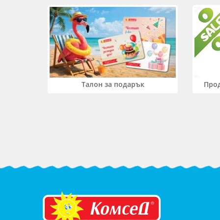
Прод
Талон за подарък