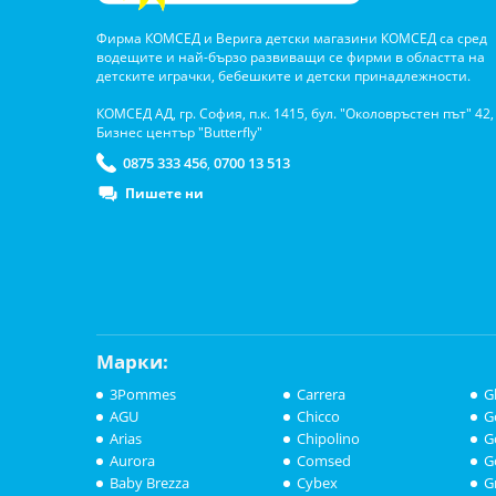
Фирма КОМСЕД и Верига детски магазини КОМСЕД са сред
водещите и най-бързо развиващи се фирми в областта на
детските играчки, бебешките и детски принадлежности.
КОМСЕД АД, гр. София, п.к. 1415, бул. "Околовръстен път" 42,
Бизнес център "Butterfly"
0875 333 456
0700 13 513
,
Пишете ни
Марки:
3Pommes
Carrera
G
AGU
Chicco
G
Arias
Chipolino
G
Aurora
Comsed
G
Baby Brezza
Cybex
G