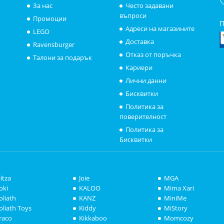
За нас
Често задавани
въпроси
Промоции
П
Адреси на магазините
LEGO
Доставка
Ravensburger
Отказ от поръчка
Талони за подарък
Кариери
Лични данни
Бисквитки
Политика за
поверителност
Политика за
Бисквитки
litza
Joie
MGA
oki
KALOO
Mima Xari
oliath
KANZ
MiniMe
oliath Toys
Kiddy
MiStory
raco
Kikkaboo
Momcozy