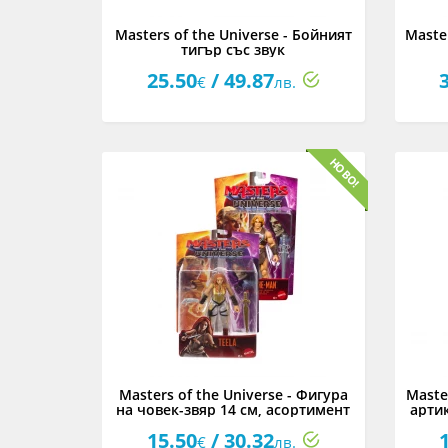
Masters of the Universe - Бойният
Master
тигър със звук
25.50
/ 49.87
€
лв.
Masters of the Universe - Фигура
Maste
на човек-звяр 14 см, асортимент
арти
15.50
/ 30.32
€
лв.