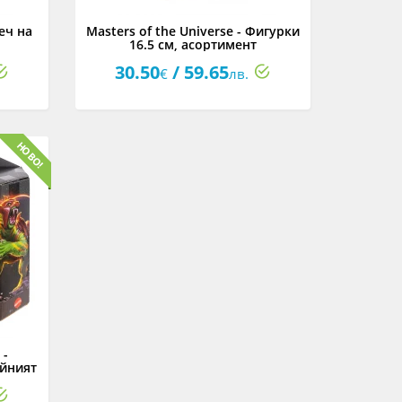
Меч на
Masters of the Universe - Фигурки
16.5 см, асортимент
30.50
/ 59.65
€
лв.
 -
ойният
м