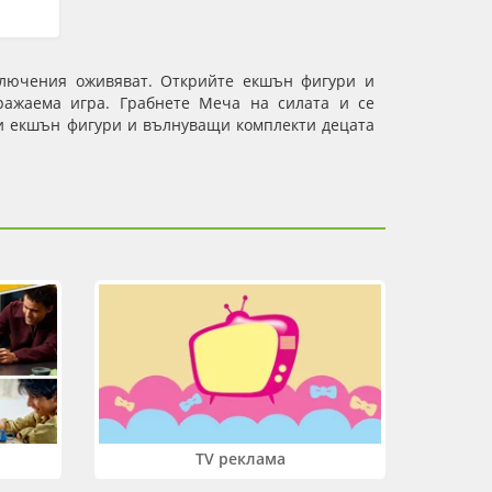
лючения оживяват. Открийте екшън фигури и
бражаема игра.
Грабнете Меча на силата и се
и екшън фигури и вълнуващи комплекти децата
TV реклама