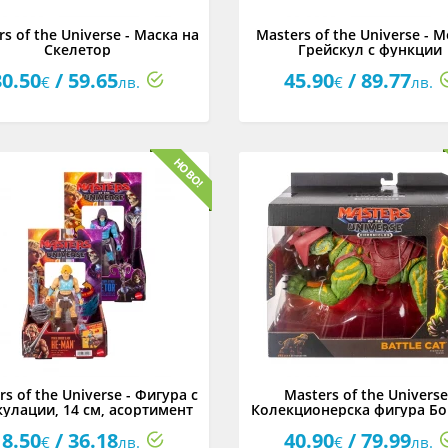
s of the Universe - Маска на
Masters of the Universe - 
Скелетор
Грейскул с функции
30.50
/ 59.65
45.90
/ 89.77
€
лв.
€
лв.
rs of the Universe - Фигура с
Masters of the Universe
кулации, 14 см, асортимент
Колекционерска фигура Б
тигър със звук, 16.5 с
18.50
/ 36.18
40.90
/ 79.99
€
лв.
€
лв.