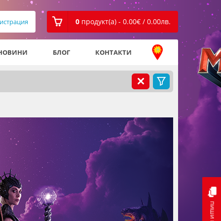
0
продукт(а) - 0.00
€
/ 0.00
лв.
истрация
НОВИНИ
БЛОГ
КОНТАКТИ
пиши ни