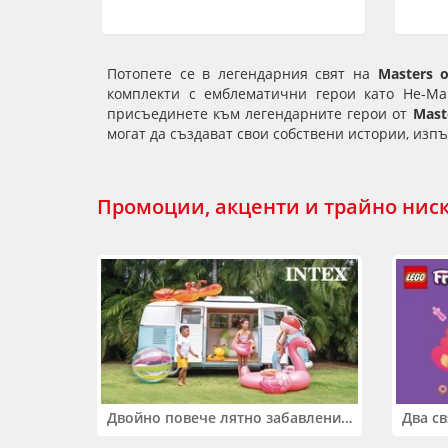
Потопете се в легендарния свят на
Masters o
комплекти с емблематични герои като He-Ma
присъединете към легендарните герои от
Mast
могат да създават свои собствени истории, изпъ
Промоции, акценти и трайно нис
Двойно повече лятно забавление! Купи 2 продукта INTEX и вземи -33%