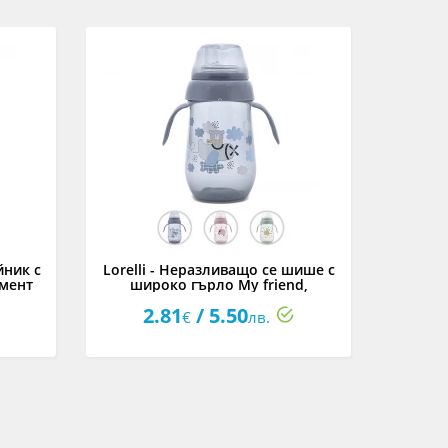
йник с
Lorelli - Неразливащо се шише с
Lorel
имент
широко гърло My friend,
асортимент
2.81
/ 5.50
3
€
лв.