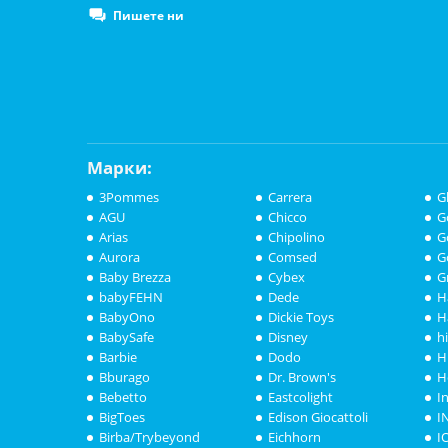
Пишете ни
Марки:
3Pommes
Carrera
G
AGU
Chicco
G
Arias
Chipolino
G
Aurora
Comsed
G
Baby Brezza
Cybex
G
babyFEHN
Dede
H
BabyOno
Dickie Toys
H
BabySafe
Disney
h
Barbie
Dodo
H
Bburago
Dr. Brown's
H
Bebetto
Eastcolight
I
BigToes
Edison Giocattoli
I
Birba/Trybeyond
Eichhorn
I