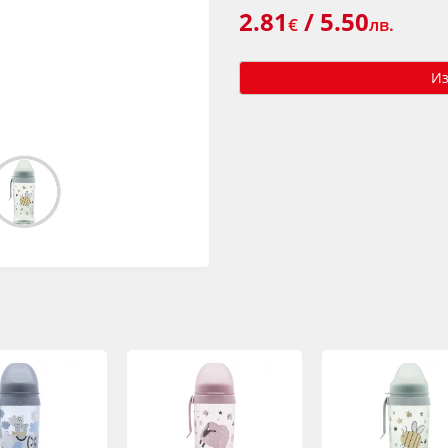
2.81
/ 5.50
€
лв.