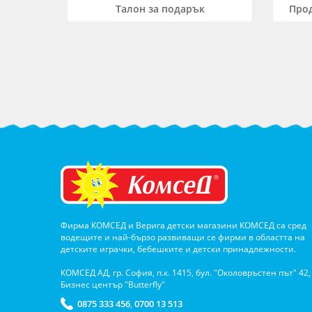
Прод
Талон за подарък
Фирма КОМСЕД и Верига детски магазини КОМСЕД са сред
водещите и най-бързо развиващи се фирми в областта на
детските играчки, бебешките и детски принадлежности.
КОМСЕД АД, гр. София, п.к. 1415, бул. "Околовръстен път" 42,
Бизнес център "Butterfly"
0875 333 456
0700 13 513
,