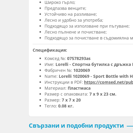
Широко гърло;
Предпазва венците;
Устойчиво на разливане;
Лесно и удобно за употреба;
Подходящо за използване при пътуване;
Лесно пълнене и почистване;
Подходящо за почистване в съдомиялна 
Спецификация:
Комсед №:
07578293as
Име:
Lorelli - Спортна бутилка с дръжка
Фабричен №:
1020069
Name:
Lorelli 1020069 - Sport Bottle with 
Инструкции в PDF:
https://comsed.net/publ
Материал:
Пластмаса
Размер с опаковката:
7 x 9 x 23 см.
Размер:
7 x 7 x 20
Тегло:
0.08 кг.
Свързани и подобни продукти