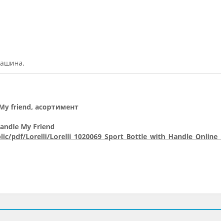
машина.
 My friend, асортимент
Handle My Friend
ic/pdf/Lorelli/Lorelli_1020069_Sport_Bottle_with_Handle_Online_