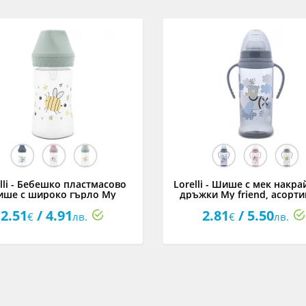
lli - Бебешко пластмасово
Lorelli - Шише с мек накра
ше с широко гърло My
дръжки My friend, асорт
iend 250 мл, асортимент
2.51
/ 4.91
2.81
/ 5.50
€
лв.
€
лв.