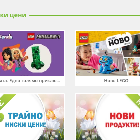
ски цени
Два свята. Едно голямо приключение. Купи 2 продукта LEGO® Friends и/или LEGO® Minecraft и вземи -27%
Ново LEGO