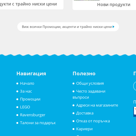
укти с трайно ниски цени
Нови продукти
Виж всички Промоции, акценти и трайно ниски цени
Навигация
Полезно
Начало
Общи условия
За нас
Често задавани
въпроси
Промоции
П
Адреси на магазините
LEGO
Доставка
Ravensburger
Отказ от поръчка
Талони за подарък
Кариери