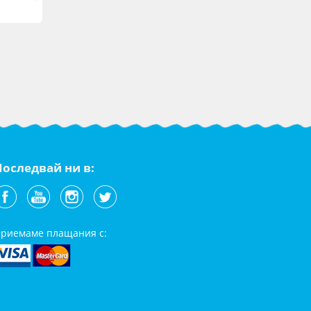
Последвай ни в:
риемаме плащания с: