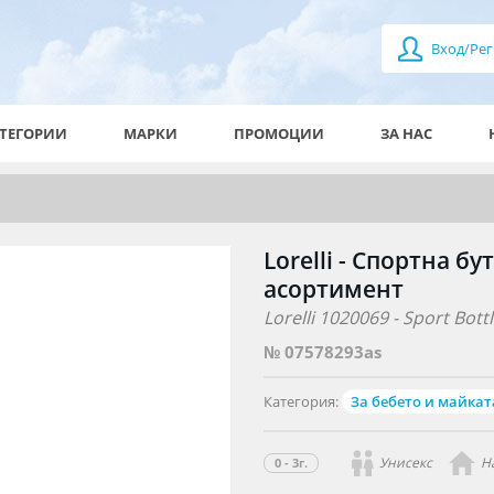
Вход/Рег
ТЕГОРИИ
МАРКИ
ПРОМОЦИИ
ЗА НАС
Lorelli - Спортна бу
асортимент
Lorelli 1020069 - Sport Bot
№ 07578293as
Категория:
За бебето и майкат
Унисекс
Н
0 - 3г.