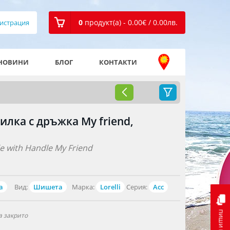
0
продукт(а) - 0.00
€
/ 0.00
лв.
истрация
НОВИНИ
БЛОГ
КОНТАКТИ
тилка с дръжка My friend,
tle with Handle My Friend
а
Вид:
Шишета
Марка:
Lorelli
Серия:
Acc
пиши ни
а закрито