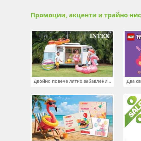
Промоции, акценти и трайно ни
Двойно повече лятно забавление! Купи 2 продукта INTEX и вземи -33%