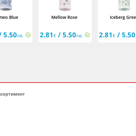
meo Blue
Mellow Rose
Iceberg Gre
/ 5.50
2.81
/ 5.50
2.81
/ 5.50
лв.
€
лв.
€
 асортимент