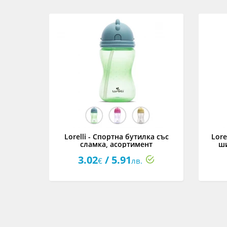
 шише с
Lorelli - Спортна бутилка със
Lore
end,
сламка, асортимент
ши
fr
3.02
/ 5.91
€
лв.