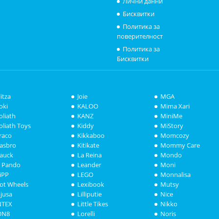
Лични данни
Бисквитки
Политика за
поверителност
Политика за
Бисквитки
litza
Joie
MGA
oki
KALOO
Mima Xari
oliath
KANZ
MiniMe
oliath Toys
Kiddy
MiStory
raco
Kikkaboo
Momcozy
asbro
Kitikate
Mommy Care
auck
La Reina
Mondo
i Pando
Leander
Moni
iPP
LEGO
Monnalisa
ot Wheels
Lexibook
Mutsy
njusa
Lilliputie
Nice
NTEX
Little Tikes
Nikko
ON8
Lorelli
Noris