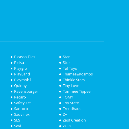
Picasso Tiles
Star
Pielsa
Stor
Playgro
Taf Toys
PlayLand
Thames&Kosmos
Playmobil
Thinkle Stars
Quinny
Tiny Love
Ravensburger
Tommee Tippee
Recaro
TOMY
Safety 1st
Toy State
Santoro
Trendhaus
Sauvinex
Z+
SES
Zapf Creation
Sevi
ZURU