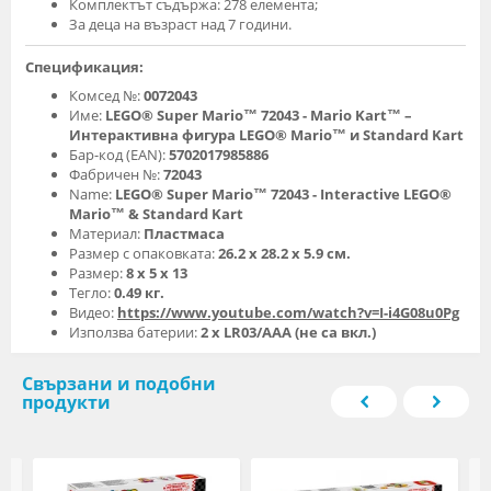
Комплектът съдържа: 278 елемента;
За деца на възраст над 7 години.
Спецификация:
Комсед №:
0072043
Име:
LEGO® Super Mario™ 72043 - Mario Kart™ –
Интерактивна фигура LEGO® Mario™ и Standard Kart
Бар-код (EAN):
5702017985886
Фабричен №:
72043
Name:
LEGO® Super Mario™ 72043 - Interactive LEGO®
Mario™ & Standard Kart
Материал:
Пластмаса
Размер с опаковката:
26.2 x 28.2 x 5.9 см.
Размер:
8 х 5 х 13
Тегло:
0.49 кг.
Видео:
https://www.youtube.com/watch?v=I-i4G08u0Pg
Използва батерии:
2 х LR03/AAA (не са вкл.)
Свързани и подобни
продукти