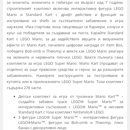
за момчета, момичета и геймъри на възраст над 7 години,
строителният комплект включва интерактивна фигура LEGO
Mario и Standard Kart с дрифт действие и функция за
изстрелване на shells за състезателно забавление и игра
наужким. Има стартова зона, свързващи се бариери, конуси и
кръг на победителя за създаване на писта. Карайте Standard
Kart с LEGO Mario, за да задействате звуците и визуалните
ефекти от Mario Kart, печелете цифрови награди от Item Box,
победете Bob-omb и Thwomp и вижте как LEGO Mario реагира
на зелените и червените плочки LEGO. Вижте пълната гама
комплекти за игра LEGO Super Mario: Mario Kart (продават се
отделно) за още превозни средства и герои, за да разширите
забавлението. Намерете инструкциите за построяване в
кутията или в приложението LEGO Super Mario. Този комплект
съдържа 278 части.
Детски комплект за игра от тухлички Mario Kart™ –
създайте забавно трасе LEGO® Super Mario™ за
интерактивни състезания с LEGO® Mario™ в неговия
Standard Kart с този комплект Nintendo® LEGO;
3 фигури LEGO® Super Mario™ – интерактивна фигура
LEGO®Mario™, фигури на Bob-omb и Thwomp, плюс
банан с декоративно лице;