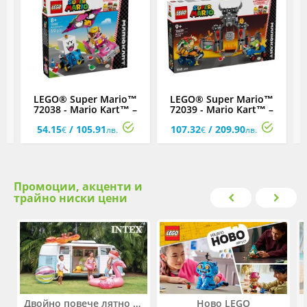
™
LEGO® Super Mario™
LEGO® Super Mario™
с
72038 - Mario Kart™ –
72039 - Mario Kart™ –
7
а
Wario и King Boo
Замъкът на Bowser
54.15
/ 105.91
107.32
/ 209.90
€
лв.
€
лв.
Промоции, акценти и
трайно ниски цени
Двойно повече лятно забавление! Купи 2 продукта INTEX и вземи -33%
Ново LEGO