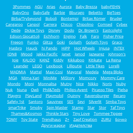
3Pommes
AGU
Arias
Aurora
Baby Brezza
babyFEHN
BabyOno
BabySafe
Barbie
Bburago
Bebetto
BigToes
Birba/Trybeyond
Boboli
Bontempi
Britax Römer
Bruder
Cangaroo
Canpol
Carrera
Chicco
Chipolino
Comsed
Cybex
Dede
Dickie Toys
Disney
Dodo
Dr. Brown's
Eastcolight
Edison Giocattoli
Eichhorn
Engino
Falk
Faro
Fisher Price
Freeon
Funko
Glitza
Goki
Goliath
Goliath Toys
Graco
Hasbro
Hauck
hi Pando
HiPP
Hot Wheels
Injusa
INTEX
ION8
iWood
Jakks Pacific
Janet
Janod
Jazwarez
Johnson's
Joie
KALOO
KANZ
Kiddy
Kikkaboo
Kitikate
La Reina
Leander
LEGO
Lexibook
Lilliputie
Little Tikes
Lorelli
MADMIA
Mattel
Maxi Cosi
Mayoral
Medela
Mega Bloks
MGA
Mima Xari
MiniMe
MiStory
Momcozy
Mommy Care
Mondo
Moni
Monnalisa
Mutsy
Nice
Nikko
Noris
Nuby
Nuk
Nuna
Owli
Phil&Teds
Philips-Avent
Picasso Tiles
Pielsa
Playgro
PlayLand
Playmobil
Quinny
Ravensburger
Recaro
Safety 1st
Santoro
Sauvinex
SES
Sevi
Silverlit
Simba Toys
smarTrike
Smoby
Spin Master
Stamp
Star
Stor
Taf Toys
Thames&Kosmos
Thinkle Stars
Tiny Love
Tommee Tippee
TOMY
Toy State
Trendhaus
Z+
Zapf Creation
ZURU
Бочко
Други марки
Издателства