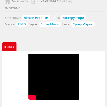
На закрито
- 2 х LR03/AAA (не са вкл.)
№ 0072043
Категория:
Детски играчки
Вид:
Конструктори
Марка:
LEGO
Серия:
Super Mario
Тема:
Супер Марио
Видео