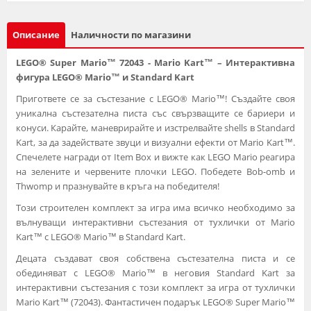
Описание
Наличности по магазини
LEGO® Super Mario™ 72043 - Mario Kart™ – Интерактивна
фигура LEGO® Mario™ и Standard Kart
Пригответе се за състезание с LEGO® Mario™! Създайте своя
уникална състезателна писта със свързващите се бариери и
конуси. Карайте, маневрирайте и изстрелвайте shells в Standard
Kart, за да задействате звуци и визуални ефекти от Mario Kart™.
Спечелете награди от Item Box и вижте как LEGO Mario реагира
на зелените и червените плочки LEGO. Победете Bob-omb и
Thwomp и празнувайте в кръга на победителя!
Този строителен комплект за игра има всичко необходимо за
вълнуващи интерактивни състезания от тухлички от Mario
Kart™ с LEGO® Mario™ в Standard Kart.
Децата създават своя собствена състезателна писта и се
обединяват с LEGO® Mario™ в неговия Standard Kart за
интерактивни състезания с този комплект за игра от тухлички
Mario Kart™ (72043). Фантастичен подарък LEGO® Super Mario™