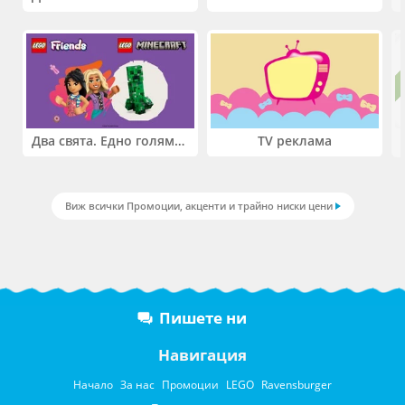
Два свята. Едно голямо приключение. Купи 2 продукта LEGO® Friends и/или LEGO® Minecraft и вземи -27%
TV реклама
Виж всички Промоции, акценти и трайно ниски цени
Пишете ни
Навигация
Начало
За нас
Промоции
LEGO
Ravensburger