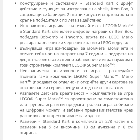
Конструиране и състезания – Standard Kart с дрифт
действие и функция за изстрелване на shells, Item Box, 3
свързващи се бариери, 2 пътни конуса и стартова зона и
кръг на победителя с по лета за действие;
Интерактивна играчка – състезавайте се с LEGO® Mario™
в Standard Kart, спечелете цифрови награди от Item Box,
победете Bob-omb и Thwomp, вижте как LEGO Mario
реагира на зелените и червените плочки LEGO и други;
Вълнуваща играчка-подарък за момчета, момичета и
всички геймъри на възраст над 7 години – подарете на
децата часове състезателно забавление и игра наужким с
този строителен комплект LEGO® Super Mario™;
Неограничени възможности за игра – разгледайте
пълната гама комплекти LEGO® Super Mario™: Mario
Kart™ (продават се отделно) и открийте други картове за
построяване и герои, срещу които да се състезавате;
Разпалете детската креативност – комплектите за игра
LEGO® Super Mario™ са проектирани за самостоятелна
или групова игра и ви предлагат ролева игра, събиране
на цифрови монети и забавни предизвикателства чрез
разширяване и престрояване на модела;
Размери – Standard Kart в комплекта от 278 части е с
размери над 5 см височина, 13 см дължина и 8 см
ширина.