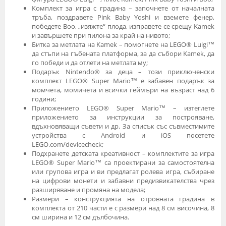
Комплект за игра с градина – започнете от началната
тръба, поздравете Pink Baby Yoshi и вземете фенер,
победете Boo, „изяжте“ плода, изправете се срещу Kamek
и завършете при пилона за край на нивото;
Битка за метлата на Kamek – помогнете на LEGO® Luigi™
да стъпи на гъбената платформа, за да събори Kamek, да
го победи и да отлети на метлата му;
Подарък Nintendo® за деца – този приключенски
комплект LEGO® Super Mario™ е забавен подарък за
момчета, момичета и всички геймъри на възраст над 6
години;
Приложението LEGO® Super Mario™ – изтеглете
приложението за инструкции за построяване,
вдъхновяващи съвети и др. За списък със съвместимите
устройства с Android и iOS посетете
LEGO.com/devicecheck;
Подхранете детската креативност – комплектите за игра
LEGO® Super Mario™ са проектирани за самостоятелна
или групова игра и ви предлагат ролева игра, събиране
на цифрови монети и забавни предизвикателства чрез
разширяване и промяна на модела;
Размери – конструкцията на отровната градина в
комплекта от 210 части е с размери над 8 см височина, 8
см ширина и 12 см дълбочина.