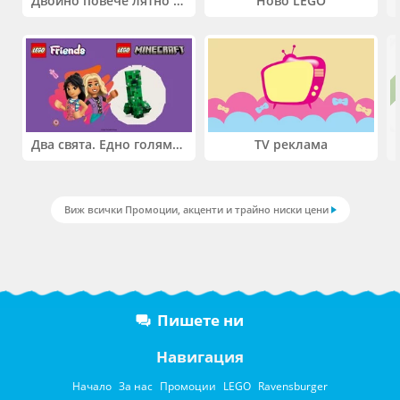
Двойно повече лятно забавление! Купи 2 продукта INTEX и вземи -33%
Ново LEGO
Два свята. Едно голямо приключение. Купи 2 продукта LEGO® Friends и/или LEGO® Minecraft и вземи -27%
TV реклама
Виж всички Промоции, акценти и трайно ниски цени
Пишете ни
Навигация
Начало
За нас
Промоции
LEGO
Ravensburger