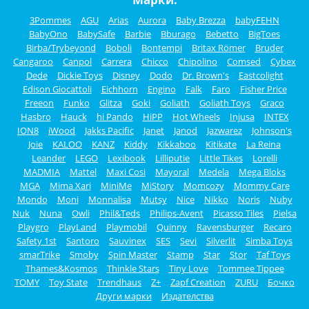
3Pommes
AGU
Arias
Aurora
Baby Brezza
babyFEHN
BabyOno
BabySafe
Barbie
Bburago
Bebetto
BigToes
Birba/Trybeyond
Boboli
Bontempi
Britax Römer
Bruder
Cangaroo
Canpol
Carrera
Chicco
Chipolino
Comsed
Cybex
Dede
Dickie Toys
Disney
Dodo
Dr. Brown's
Eastcolight
Edison Giocattoli
Eichhorn
Engino
Falk
Faro
Fisher Price
Freeon
Funko
Glitza
Goki
Goliath
Goliath Toys
Graco
Hasbro
Hauck
hi Pando
HiPP
Hot Wheels
Injusa
INTEX
ION8
iWood
Jakks Pacific
Janet
Janod
Jazwarez
Johnson's
Joie
KALOO
KANZ
Kiddy
Kikkaboo
Kitikate
La Reina
Leander
LEGO
Lexibook
Lilliputie
Little Tikes
Lorelli
MADMIA
Mattel
Maxi Cosi
Mayoral
Medela
Mega Bloks
MGA
Mima Xari
MiniMe
MiStory
Momcozy
Mommy Care
Mondo
Moni
Monnalisa
Mutsy
Nice
Nikko
Noris
Nuby
Nuk
Nuna
Owli
Phil&Teds
Philips-Avent
Picasso Tiles
Pielsa
Playgro
PlayLand
Playmobil
Quinny
Ravensburger
Recaro
Safety 1st
Santoro
Sauvinex
SES
Sevi
Silverlit
Simba Toys
smarTrike
Smoby
Spin Master
Stamp
Star
Stor
Taf Toys
Thames&Kosmos
Thinkle Stars
Tiny Love
Tommee Tippee
TOMY
Toy State
Trendhaus
Z+
Zapf Creation
ZURU
Бочко
Други марки
Издателства