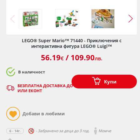
LEGO® Super Mario™ 71440 - Приключения с
интерактивна фигура LEGO® Luigi™
56.19
/ 109.90
€
лв.
В наличност
Купи
БЕЗПЛАТНА ДОСТАВКА ДО ОФИС НА КУРИЕР - СПИДИ
ИЛИ ЕКОНТ
- Забранено за деца до 3 год.
Момче
6 - 14г.