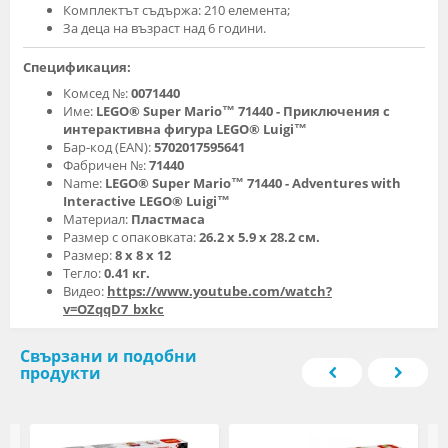
Комплектът съдържа: 210 елемента;
За деца на възраст над 6 години.
Спецификация:
Комсед №:
0071440
Име:
LEGO® Super Mario™ 71440 - Приключения с
интерактивна фигура LEGO® Luigi™
Бар-код (EAN):
5702017595641
Фабричен №:
71440
Name:
LEGO® Super Mario™ 71440 - Adventures with
Interactive LEGO® Luigi™
Материал:
Пластмаса
Размер с опаковката:
26.2 х 5.9 х 28.2 см.
Размер:
8 х 8 х 12
Тегло:
0.41 кг.
Видео:
https://www.youtube.com/watch?
v=OZqqD7_bxkc
Свързани и подобни
продукти