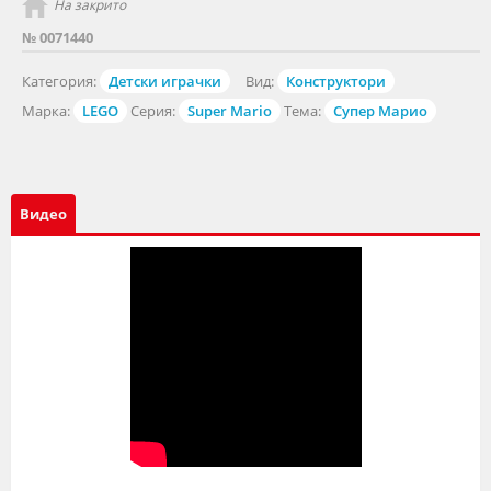
На закрито
№ 0071440
Категория:
Детски играчки
Вид:
Конструктори
Марка:
LEGO
Серия:
Super Mario
Тема:
Супер Марио
Видео