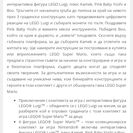
интерактивна фигура LEGO Luigi, плюс Kamek, Pink Baby Yoshi и
Boo. Тръгнете от началната тръба до пилона за край на нивото
през 3 градински конструкции, като предизвиквате цифровите
реакции на LEGO Luigi и събирате монети по пътя. Поздравете
Pink Baby Yoshi и вземете някои инструменти. Победете Boo,
който се крие в дървото, и „изяжте“ плодовете. Скочете върху
гъбената платформа, за да съборите Kamek и да отлетите на
метлата му. Ще намерите инструкции за построяване в кутията
или вприложението LEGO Super Mario, което също така
предлага страхотни съвети за начини за конструиране и игра и
е безопасна платформа, където децата могат да споделят
своите творения. За допълнителни възможности за игра и за
създаване на уникални нива, ком бинирайте конструкциите и
героите в този комплект с други от обширната гама LEGO Super
Mario.
Приключения с комплекта за игра с интерактивна фигура
LEGO® Luigi™ – обединете се с LEGO Luigi на мисия, за да
разберете кой е отровил градината с този комплект за
игра LEGO® Super Mario™ за деца;
4 фигури LEGO® Super Mario™ – този колекционерски
комплект за игра Nintendo® включва интерактивна
фигура LEGO® Luigi™, плюс Kamek, Pink Baby Yoshi и Boo;