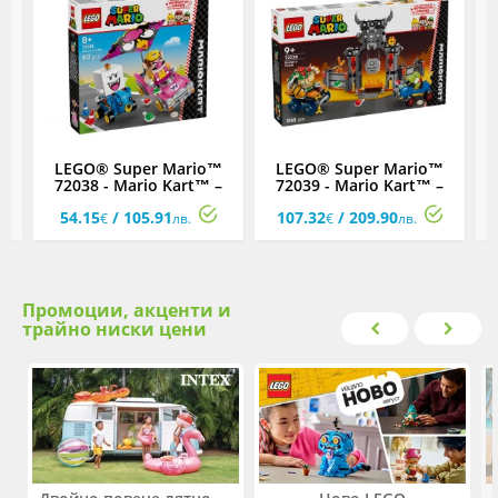
™
LEGO® Super Mario™
LEGO® Super Mario™
72038 - Mario Kart™ –
72039 - Mario Kart™ –
7
Wario и King Boo
Замъкът на Bowser
54.15
/ 105.91
107.32
/ 209.90
€
лв.
€
лв.
Промоции, акценти и
трайно ниски цени