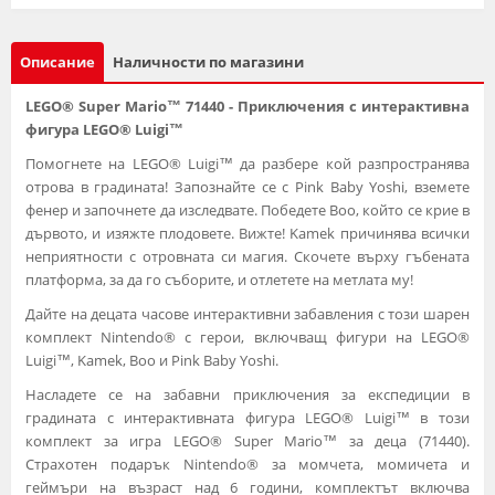
Описание
Наличности по магазини
LEGO® Super Mario™ 71440 - Приключения с интерактивна
фигура LEGO® Luigi™
Помогнете на LEGO® Luigi™ да разбере кой разпространява
отрова в градината! Запознайте се с Pink Baby Yoshi, вземете
фенер и започнете да изследвате. Победете Boo, който се крие в
дървото, и изяжте плодовете. Вижте! Kamek причинява всички
неприятности с отровната си магия. Скочете върху гъбената
платформа, за да го съборите, и отлетете на метлата му!
Дайте на децата часове интерактивни забавления с този шарен
комплект Nintendo® с герои, включващ фигури на LEGO®
Luigi™, Kamek, Boo и Pink Baby Yoshi.
Насладете се на забавни приключения за експедиции в
градината с интерактивната фигура LEGO® Luigi™ в този
комплект за игра LEGO® Super Mario™ за деца (71440).
Страхотен подарък Nintendo® за момчета, момичета и
геймъри на възраст над 6 години, комплектът включва