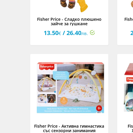
Fisher Price - Сладко плюшено
Fish
зайче за гушкане
13.50
/ 26.40
€
лв.
Fisher Price - Активна гимнастика
Fi
със сензорни занимания