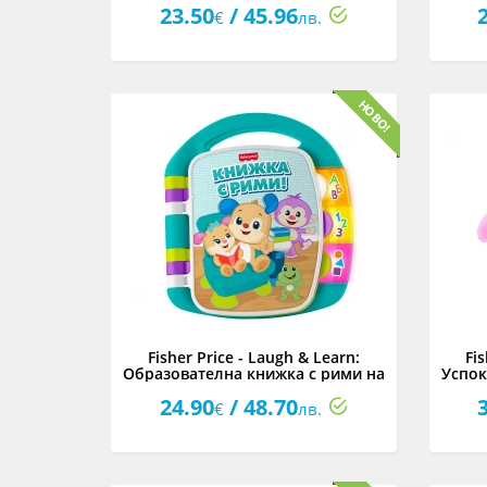
23.50
/ 45.96
€
лв.
Fisher Price - Laugh & Learn:
Fi
Образователна книжка с рими на
Успок
български език
гу
24.90
/ 48.70
€
лв.