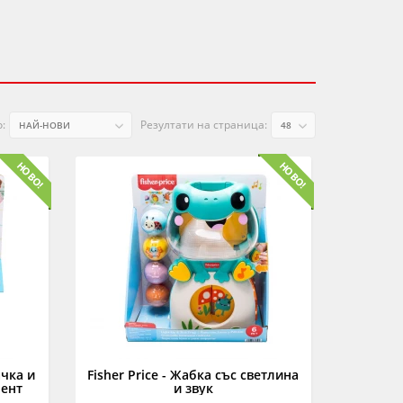
:
Резултати на страница:
ачка и
Fisher Price - Жабка със светлина
мент
и звук