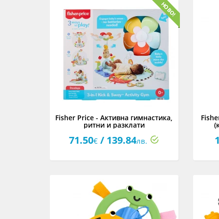
Fisher Price - Активна гимнастика,
Fishe
ритни и разклати
(
71.50
/ 139.84
€
лв.