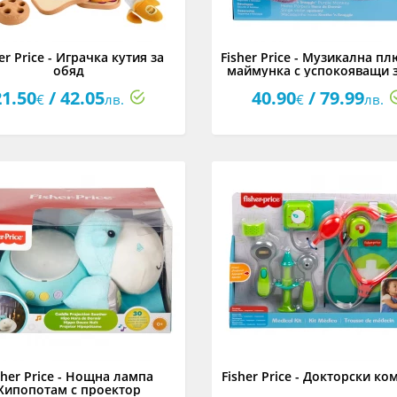
er Price - Играчка кутия за
Fisher Price - Музикална п
обяд
маймунка с успокояващи 
за новородено
21.50
/ 42.05
40.90
/ 79.99
€
лв.
€
лв.
sher Price - Нощна лампа
Fisher Price - Докторски ко
Хипопотам с проектор