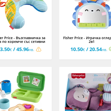
her Price - Възглавничка за
Fisher Price - Играчка огл
а по коремче със сетивни
2в1
елементи
3.50
/ 45.96
10.50
/ 20.54
€
лв.
€
лв.