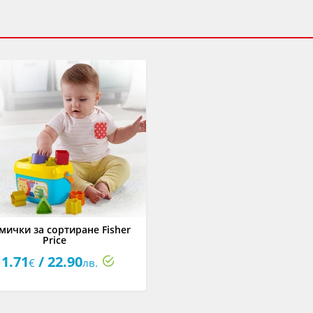
ички за сортиране Fisher
Price
11.71
/ 22.90
€
лв.