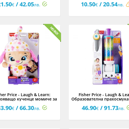
21.50
/ 42.05
10.50
/ 20.54
€
лв.
€
лв.
sher Price - Laugh & Learn:
Fisher Price - Laugh & Lea
ояващо кученце момиче за
Образователна прахосмука
шкане на български език
български език
33.90
/ 66.30
46.90
/ 91.73
€
лв.
€
лв.