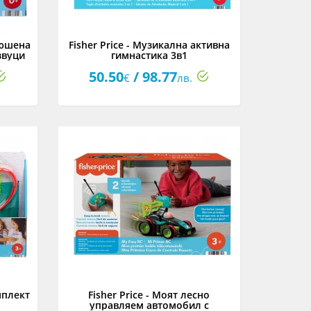
люшена
Fisher Price - Музикална активна
звуци
гимнастика 3в1
50.50
/ 98.77
€
лв.
мплект
Fisher Price - Моят лесно
управляем автомобил с