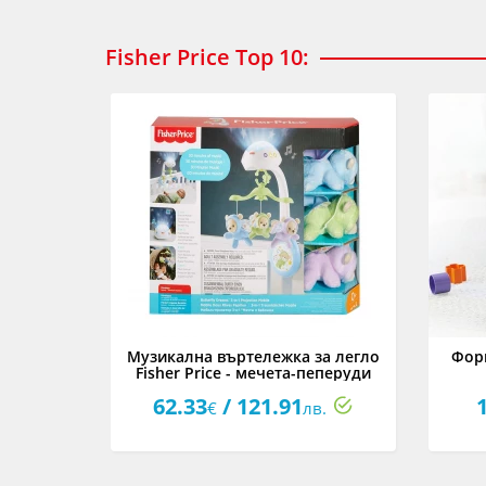
Fisher Price Top 10:
Музикална въртележка за легло
Форм
Fisher Price - мечета-пеперуди
62.33
/ 121.91
€
лв.