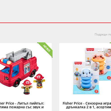
Подреди по
her Price - Литъл пийпъл:
Fisher Price - Сензорна игр
ляма пожарна със звук и
дрънкалка 2 в 1, асорти
светлини