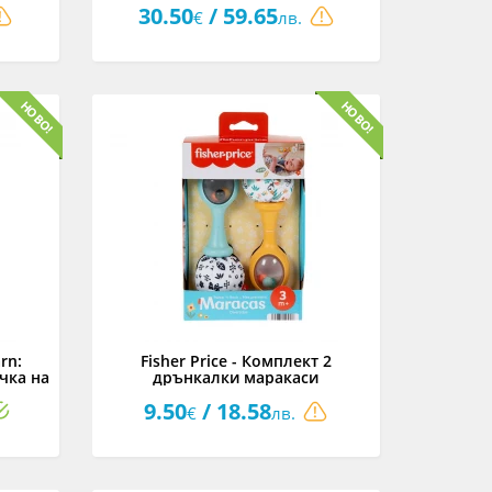
30.50
/ 59.65
€
лв.
rn:
Fisher Price - Комплект 2
чка на
дрънкалки маракаси
9.50
/ 18.58
€
лв.