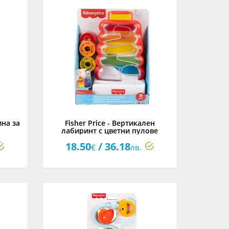
ина за
Fisher Price - Вертикален
лабиринт с цветни пулове
18.50
/ 36.18
€
лв.