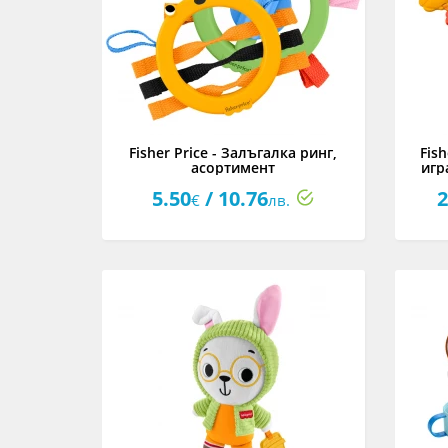
Fisher Price - Залъгалка ринг,
Fis
асортимент
игр
5.50
/ 10.76
2
€
лв.