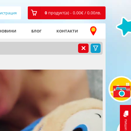
0
продукт(а) - 0.00
€
/ 0.00
лв.
истрация
НОВИНИ
БЛОГ
КОНТАКТИ
пиши ни