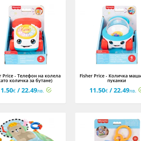
r Price - Телефон на колела
Fisher Price - Количка маш
като количка за бутане)
пуканки
11.50
/ 22.49
11.50
/ 22.49
€
лв.
€
лв.