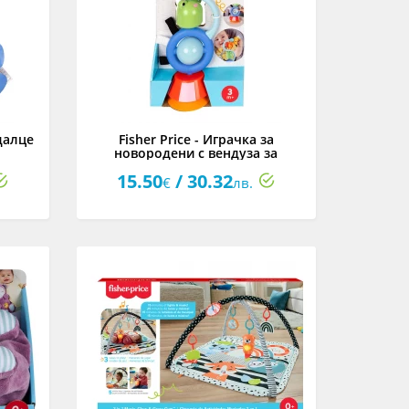
едалце
Fisher Price - Играчка за
новородени с вендуза за
закрепване
15.50
/ 30.32
€
лв.