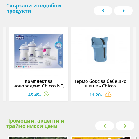
Свързани и подобни
продукти
ко
Комплект за
Термо бокс за бебешко
новородено Chicco NF,
шише - Chicco
голям
45.45
11.20
€
€
Промоции, акценти и
трайно ниски цени