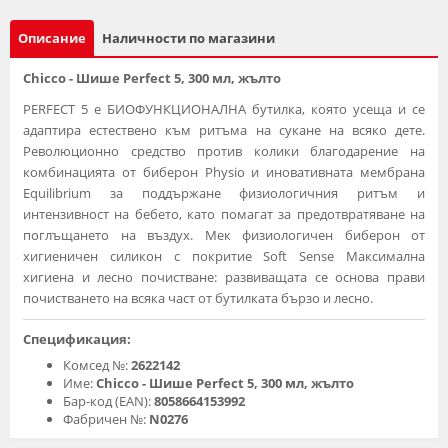
Описание
Наличности по магазини
Chicco - Шише Perfect 5, 300 мл, жълто
PERFECT 5 е БИОФУНКЦИОНАЛНА бутилка, която усеща и се
адаптира естествено към ритъма на сукане на всяко дете.
Революционно средство против колики благодарение на
комбинацията от биберон Physio и иновативната мембрана
Equilibrium за поддържане физиологичния ритъм и
интензивност на бебето, като помагат за предотвратяване на
поглъщането на въздух. Мек физиологичен биберон от
хигиеничен силикон с покритие Soft Sense Максимална
хигиена и лесно почистване: развиващата се основа прави
почистването на всяка част от бутилката бързо и лесно.
Спецификация:
Комсед №:
2622142
Име:
Chicco - Шише Perfect 5, 300 мл, жълто
Бар-код (EAN):
8058664153992
Фабричен №:
N0276