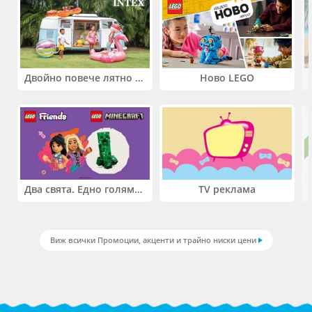
Двойно повече лятно забавление! Купи 2 продукта INTEX и вземи -33%
Ново LEGO
Два свята. Едно голямо приключение. Купи 2 продукта LEGO® Friends и/или LEGO® Minecraft и вземи -27%
TV реклама
Виж всички Промоции, акценти и трайно ниски цени