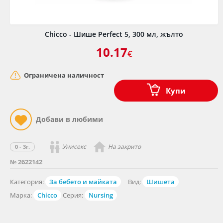
Chicco - Шише Perfect 5, 300 мл, жълто
10.17
€
Ограничена наличност
Купи
Унисекс
На закрито
0 - 3г.
№ 2622142
Категория:
За бебето и майката
Вид:
Шишета
Марка:
Chicco
Серия:
Nursing