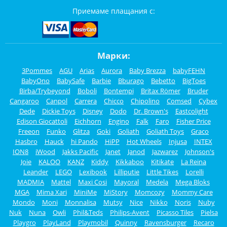
Приемаме плащания с:
Марки:
3Pommes
AGU
Arias
Aurora
Baby Brezza
babyFEHN
BabyOno
BabySafe
Barbie
Bburago
Bebetto
BigToes
Birba/Trybeyond
Boboli
Bontempi
Britax Römer
Bruder
Cangaroo
Canpol
Carrera
Chicco
Chipolino
Comsed
Cybex
Dede
Dickie Toys
Disney
Dodo
Dr. Brown's
Eastcolight
Edison Giocattoli
Eichhorn
Engino
Falk
Faro
Fisher Price
Freeon
Funko
Glitza
Goki
Goliath
Goliath Toys
Graco
Hasbro
Hauck
hi Pando
HiPP
Hot Wheels
Injusa
INTEX
ION8
iWood
Jakks Pacific
Janet
Janod
Jazwarez
Johnson's
Joie
KALOO
KANZ
Kiddy
Kikkaboo
Kitikate
La Reina
Leander
LEGO
Lexibook
Lilliputie
Little Tikes
Lorelli
MADMIA
Mattel
Maxi Cosi
Mayoral
Medela
Mega Bloks
MGA
Mima Xari
MiniMe
MiStory
Momcozy
Mommy Care
Mondo
Moni
Monnalisa
Mutsy
Nice
Nikko
Noris
Nuby
Nuk
Nuna
Owli
Phil&Teds
Philips-Avent
Picasso Tiles
Pielsa
Playgro
PlayLand
Playmobil
Quinny
Ravensburger
Recaro