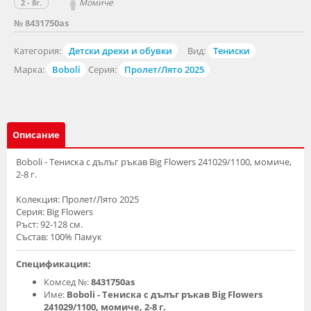
Момиче
2 - 8г.
№ 8431750as
Категория:
Детски дрехи и обувки
Вид:
Тениски
Марка:
Boboli
Серия:
Пролет/Лято 2025
Описание
Boboli - Тениска с дълъг ръкав Big Flowers 241029/1100, момиче,
2-8 г.
Колекция: Пролет/Лято 2025
Серия: Big Flowers
Ръст: 92-128 см.
Състав: 100% Памук
Спецификация:
Комсед №:
8431750as
Име:
Boboli - Тениска с дълъг ръкав Big Flowers
241029/1100, момиче, 2-8 г.