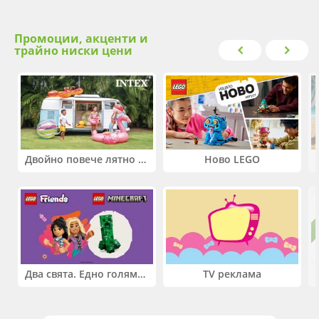
Промоции, акценти и
трайно ниски цени
Двойно повече лятно забавление! Купи 2 продукта INTEX и вземи -33%
Ново LEGO
Два свята. Едно голямо приключение. Купи 2 продукта LEGO® Friends и/или LEGO® Minecraft и вземи -27%
TV реклама