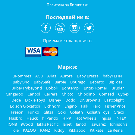
Политика за Бисквитки
Последвай ни в:
Приемаме плащания с:
Марки:
3Pommes
AGU
Arias
Aurora
Baby Brezza
babyFEHN
BabyOno
BabySafe
Barbie
Bburago
Bebetto
BigToes
Birba/Trybeyond
Boboli
Bontempi
Britax Römer
Bruder
Cangaroo
Canpol
Carrera
Chicco
Chipolino
Comsed
Cybex
Dede
Dickie Toys
Disney
Dodo
Dr. Brown's
Eastcolight
Edison Giocattoli
Eichhorn
Engino
Falk
Faro
Fisher Price
Freeon
Funko
Glitza
Goki
Goliath
Goliath Toys
Graco
Hasbro
Hauck
hi Pando
HiPP
Hot Wheels
Injusa
INTEX
ION8
iWood
Jakks Pacific
Janet
Janod
Jazwarez
Johnson's
Joie
KALOO
KANZ
Kiddy
Kikkaboo
Kitikate
La Reina