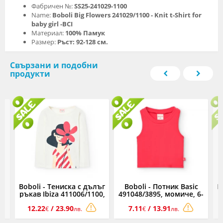
Фабричен №:
SS25-241029-1100
Name:
Boboli Big Flowers 241029/1100 - Knit t-Shirt for
baby girl -BCI
Материал:
100% Памук
Размер:
Ръст: 92-128 см.
Свързани и подобни
продукти
Boboli - Тениска с дълъг
Boboli - Потник Basic
B
6-
ръкав Ibiza 411006/1100,
491048/3895, момиче, 6-
р
момиче, 6-12 г.
12 г.
12.22
/ 23.90
7.11
/ 13.91
€
лв.
€
лв.