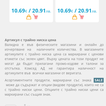
10.69
/ 20.91
10.69
/ 20.91
€
лв.
€
лв.
Артикул с трайно ниска цена
Валидна е във физическите магазини и онлайн до
изчерпване на наличните количества. В магазините
артикулите с трайно ниска цена са маркирани с ценови
етикети със зелен цвят. Върху цената на този продукт не
могат да бъдат прилагани промо-кодове и талони за
отстъпка. Комсед АД не гарантира наличност на
артикулите във всички магазини от веригата.
Асортиментните продукти, маркирани със знака
SALE
може да съдържат и опции (видове продукти), които не са
с трайно ниски цени. Опциите с трайно ниски цени са
маркирани със същия знак.