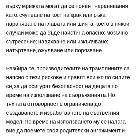
върху мрежата могат да се появят наранявания
като: счупване на кост на крак или ръка;
нараняване на главата или шията, което в някои
случаи може да бъде наистина опасно; мозъчно
сътресение; навяхване или изкълчване;
натъртване, ожулване или порязване.
Разбира се, производителите на трамплините са
наясно с тези рискове и правят всичко по силите
си, за да осигурят безопасност на децата по
време на използване на съоръженията. Но
тяхната отговорност е ограничена до
създаването и изработването на съответния
модел. По време на използването му се налага
вие да поемете своя родителски ангажимент и