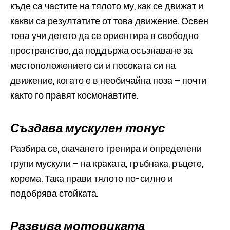
къде са частите на тялото му, как се движат и
какви са резултатите от това движение. Освен
това учи детето да се ориентира в свободно
пространство, да поддържа осъзнаване за
местоположението си и посоката си на
движение, когато е в необичайна поза – почти
както го правят космонавтите.
Създава мускулен тонус
Разбира се, скачането тренира и определени
групи мускули – на краката, гръбнака, ръцете,
корема. Така прави тялото по-силно и
подобрява стойката.
Развива моториката