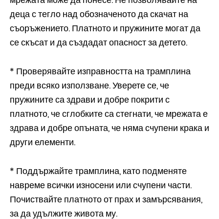
деца с тегло над обозначеното да скачат на
съоръжението. Платното и пружините могат да
се скъсат и да създадат опасност за детето.
* Проверявайте изправността на трамплина
преди всяко използване. Уверете се, че
пружините са здрави и добре покрити с
платното, че сглобките са стегнати, че мрежата е
здрава и добре опъната, че няма счупени крака и
други елементи.
* Поддържайте трамплина, като подменяте
навреме всички износени или счупени части.
Почиствайте платното от прах и замърсявания,
за да удължите живота му.