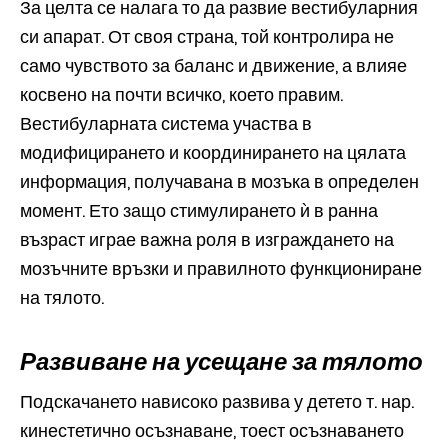
За целта се налага то да развие вестибуларния
си апарат. От своя страна, той контролира не
само чувството за баланс и движение, а влияе
косвено на почти всичко, което правим.
Вестибуларната система участва в
модифицирането и координирането на цялата
информация, получавана в мозъка в определен
момент. Ето защо стимулирането ѝ в ранна
възраст играе важна роля в изграждането на
мозъчните връзки и правилното функциониране
на тялото.
Развиване на усещане за тялото
Подскачането нависоко развива у детето т. нар.
кинестетично осъзнаване, тоест осъзнаването