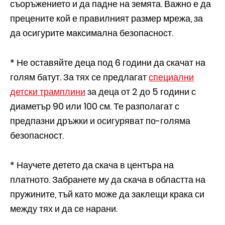
съоръжението и да падне на земята. Важно е да
прецените кой е правилният размер мрежа, за
да осигурите максимална безопасност.
* Не оставяйте деца под 6 години да скачат на
голям батут. За тях се предлагат
специални
детски трамплини
за деца от 2 до 5 години с
диаметър 90 или 100 см. Те разполагат с
предпазни дръжки и осигуряват по-голяма
безопасност.
* Научете детето да скача в центъра на
платното. Забранете му да скача в областта на
пружините, тъй като може да заклещи крака си
между тях и да се нарани.