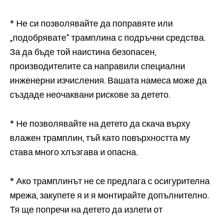
* Не си позволявайте да поправяте или
„подобрявате” трамплина с подръчни средства.
За да бъде той наистина безопасен,
производителите са направили специални
инженерни изчисления. Вашата намеса може да
създаде неочаквани рискове за детето.
* Не позволявайте на детето да скача върху
влажен трамплин, тъй като повърхността му
става много хлъзгава и опасна.
* Ако трамплинът не се предлага с осигурителна
мрежа, закупете я и я монтирайте допълнително.
Тя ще попречи на детето да излети от