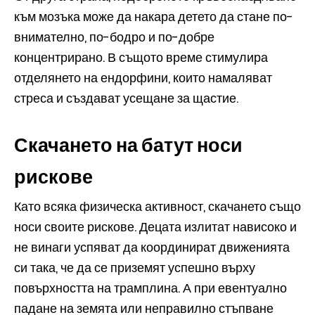
към мозъка може да накара детето да стане по-
внимателно, по-бодро и по-добре
концентрирано. В същото време стимулира
отделянето на ендорфини, които намаляват
стреса и създават усещане за щастие.
Скачането на батут носи
рискове
Като всяка физическа активност, скачането също
носи своите рискове. Децата излитат нависоко и
не винаги успяват да координират движенията
си така, че да се приземят успешно върху
повърхността на трамплина. А при евентуално
падане на земята или неправилно стъпване