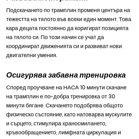
Подскачането по трамплин променя центъра на
тежестта на тялото във всеки един момент. Това
кара децата постоянно да коригират позицията
на тялото си. По този начин се учат да
координират движенията си и развиват нови
двигателни умения.
Осигурява забавна тренировка
Според проучване на НАСА 10 минути скачане
на трамплин е по-добра тренировка от 30
минути бягане. Скачането подобрява общото
физическо състояние, като натоварва мускулите
и сърцето, стимулира храносмилането,
кръвообращението, лимфната циркулация и