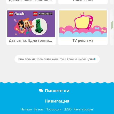
Два свята. Едно голямо приключение. Купи 2 продукта LEGO® Friends и/или LEGO® Minecraft и вземи -27%
TV реклама
Виж всички Промоции, акценти и трайно ниски цени
Пишете ни
Навигация
Начало
За нас
Промоции
LEGO
Ravensburger