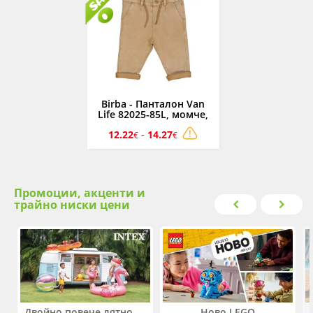
Birba - Панталон Van
Life 82025-85L, момче,
1-8 г.
-
12.22
14.27
€
€
Промоции, акценти и
трайно ниски цени
Двойно повече лятно забавление! Купи 2 продукта INTEX и вземи -33%
Ново LEGO