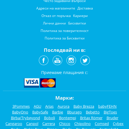
Често задавани въпроси
Адреси на магазините
Доставка
Отказ от поръчка
Кариери
Лични данни
Бисквитки
Политика за поверителност
Политика за Бисквитки
Последвай ни в:
Приемаме плащания с:
Марки:
3Pommes
AGU
Arias
Aurora
Baby Brezza
babyFEHN
BabyOno
BabySafe
Barbie
Bburago
Bebetto
BigToes
Birba/Trybeyond
Boboli
Bontempi
Britax Römer
Bruder
Cangaroo
Canpol
Carrera
Chicco
Chipolino
Comsed
Cybex