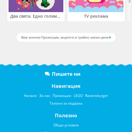
Два свята. Едно голямо приключение. Купи 2 продукта LEGO® Friends и/или LEGO® Minecraft и вземи -27%
TV реклама
Виж всички Промоции, акценти и трайно ниски цени
Пишете ни
Навигация
Начало
За нас
Промоции
LEGO
Ravensburger
Талони за подарък
Полезно
Общи условия