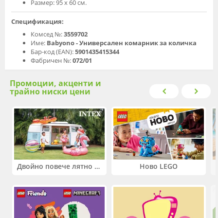
Размер: 95 x 60 см.
Спецификация:
Комсед №:
3559702
Име:
Babyono - Универсален комарник за количка
Бар-код (EAN):
5901435415344
Фабричен №:
072/01
Промоции, акценти и
трайно ниски цени
Двойно повече лятно забавление! Купи 2 продукта INTEX и вземи -33%
Ново LEGO