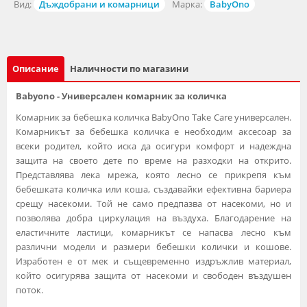
Вид:
Дъждобрани и комарници
Марка:
BabyOno
Описание
Наличности по магазини
Babyono - Универсален комарник за количка
Комарник за бебешка количка BabyOno Take Care универсален.
Комарникът за бебешка количка е необходим аксесоар за
всеки родител, който иска да осигури комфорт и надеждна
защита на своето дете по време на разходки на открито.
Представлява лека мрежа, която лесно се прикрепя към
бебешката количка или коша, създавайки ефективна бариера
срещу насекоми. Той не само предпазва от насекоми, но и
позволява добра циркулация на въздуха. Благодарение на
еластичните ластици, комарникът се напасва лесно към
различни модели и размери бебешки колички и кошове.
Изработен е от мек и същевременно издръжлив материал,
който осигурява защита от насекоми и свободен въздушен
поток.