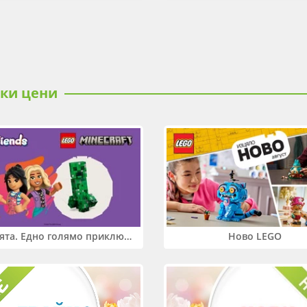
ски цени
Два свята. Едно голямо приключение. Купи 2 продукта LEGO® Friends и/или LEGO® Minecraft и вземи -27%
Ново LEGO