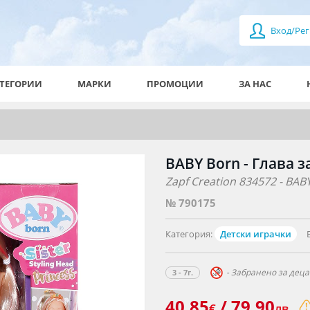
Вход/Рег
ТЕГОРИИ
МАРКИ
ПРОМОЦИИ
ЗА НАС
BABY Born - Глава 
Zapf Creation 834572 - BABY
№ 790175
Категория:
Детски играчки
- Забранено за деца 
3 - 7г.
40.85
/ 79.90
€
лв.