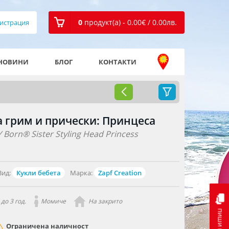
0
продукт(а) - 0.00
€
/ 0.00
лв.
истрация
НОВИНИ
БЛОГ
КОНТАКТИ
за грим и прически: Принцеса
 Born® Sister Styling Head Princess
Вид:
Кукли бебета
Марка:
Zapf Creation
до 3 год.
Момиче
На закрито
пиши ни
Ограничена наличност