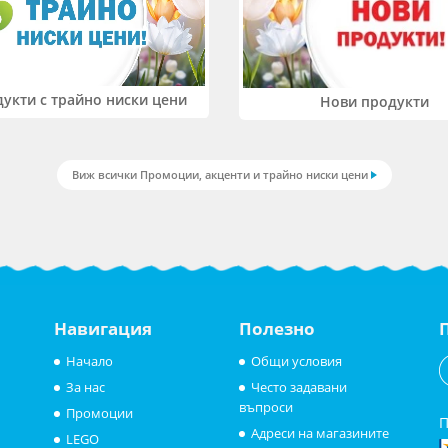
укти с трайно ниски цени
Нови продукти
Виж всички Промоции, акценти и трайно ниски цени
Навигация
Полезно
Начало
Общи условия
За нас
Често задавани
въпроси
Промоции
П
Адреси на магазините
LEGO