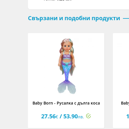
Свързани и подобни продукти
за кукла
Baby Born - Русалка с дълга коса
Bab
27.56
/ 53.90
1
€
лв.