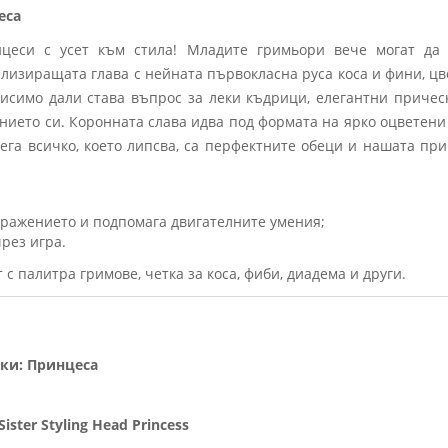
еса
нцеси с усет към стила! Младите гримьори вече могат да
лизиращата глава с нейната първокласна руса коса и фини, ц
ависимо дали става въпрос за леки къдрици, елегантни причес
нието си. Коронната слава идва под формата на ярко оцветени 
 Сега всичко, което липсва, са перфектните обеци и нашата пр
бражението и подпомага двигателните умения;
рез игра.
т с палитра гримове, четка за коса, фиби, диадема и други.
ски: Принцеса
ister Styling Head Princess