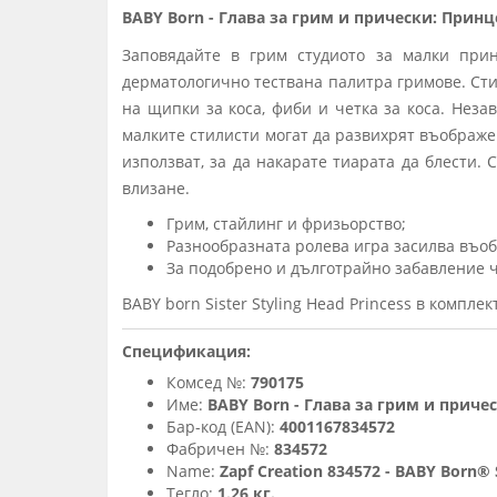
BABY Born - Глава за грим и прически: Принц
Заповядайте в грим студиото за малки при
дерматологично тествана палитра гримове. Сти
на щипки за коса, фиби и четка за коса. Нез
малките стилисти могат да развихрят въображе
използват, за да накарате тиарата да блести.
влизане.
Грим, стайлинг и фризьорство;
Разнообразната ролева игра засилва въо
За подобрено и дълготрайно забавление ч
BABY born Sister Styling Head Princess в комплек
Спецификация:
Комсед №:
790175
Име:
BABY Born - Глава за грим и приче
Бар-код (EAN):
4001167834572
Фабричен №:
834572
Name:
Zapf Creation 834572 - BABY Born® S
Тегло:
1.26 кг.