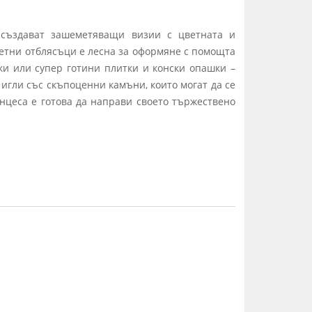
 създават зашеметяващи визии с цветната и
ветни отблясъци е лесна за оформяне с помощта
ки или супер готини плитки и конски опашки –
игли със скъпоценни камъни, които могат да се
инцеса е готова да направи своето тържествено