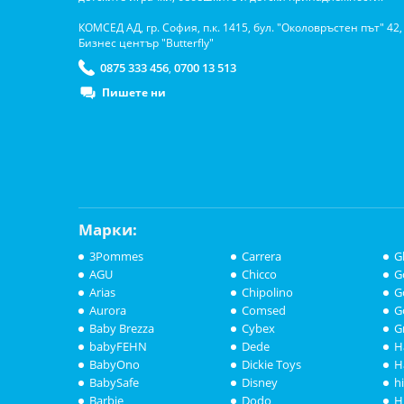
КОМСЕД АД, гр. София, п.к. 1415, бул. "Околовръстен път" 42,
Бизнес център "Butterfly"
0875 333 456
0700 13 513
,
Пишете ни
Марки:
3Pommes
Carrera
G
AGU
Chicco
G
Arias
Chipolino
G
Aurora
Comsed
G
Baby Brezza
Cybex
G
babyFEHN
Dede
H
BabyOno
Dickie Toys
H
BabySafe
Disney
h
Barbie
Dodo
H