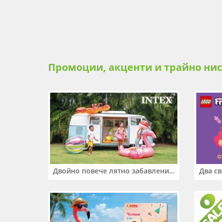
Промоции, акценти и трайно ни
Двойно повече лятно забавление! Купи 2 продукта INTEX и вземи -33%