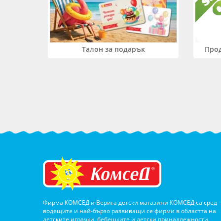
Прод
Талон за подарък
Фирма КОМСЕД и Верига детски магазини КОМСЕД са сред
водещите и най-бързо развиващи се фирми в областта на
детските играчки, бебешките и детски принадлежности.