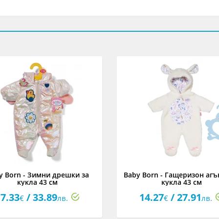
y Born - Зимни дрешки за
Baby Born - Гащеризон агъ
кукла 43 см
кукла 43 см
7.33
/ 33.89
14.27
/ 27.91
€
лв.
€
лв.