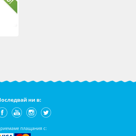
Последвай ни в:
риемаме плащания с: