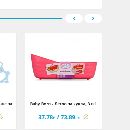
нце за
Baby Born - Легло за кукла, 3 в 1
Baby Bo
37.78
/ 73.89
18
€
лв.