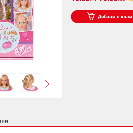
Добави в коли
ини