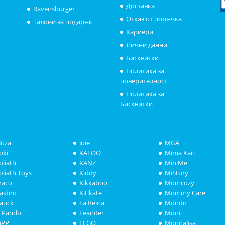
Доставка
Ravensburger
Отказ от поръчка
Талони за подарък
Кариери
Лични данни
Бисквитки
Политика за
поверителност
Политика за
Бисквитки
litza
Joie
MGA
oki
KALOO
Mima Xari
oliath
KANZ
MiniMe
oliath Toys
Kiddy
MiStory
raco
Kikkaboo
Momcozy
asbro
Kitikate
Mommy Care
auck
La Reina
Mondo
i Pando
Leander
Moni
iPP
LEGO
Monnalisa