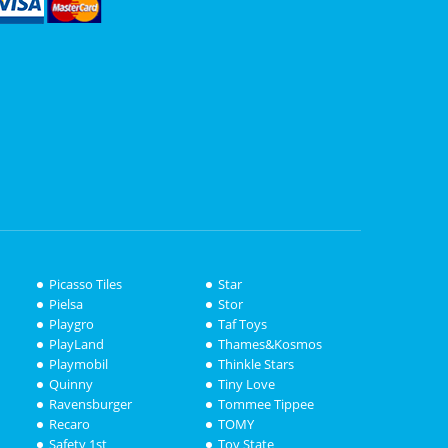
Picasso Tiles
Star
Pielsa
Stor
Playgro
Taf Toys
PlayLand
Thames&Kosmos
Playmobil
Thinkle Stars
Quinny
Tiny Love
Ravensburger
Tommee Tippee
Recaro
TOMY
Safety 1st
Toy State