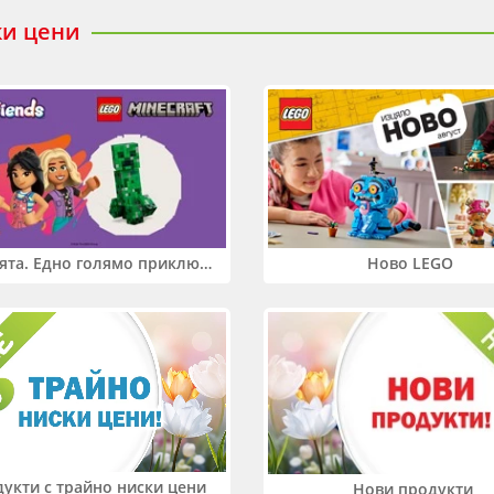
ки цени
Два свята. Едно голямо приключение. Купи 2 продукта LEGO® Friends и/или LEGO® Minecraft и вземи -27%
Ново LEGO
укти с трайно ниски цени
Нови продукти