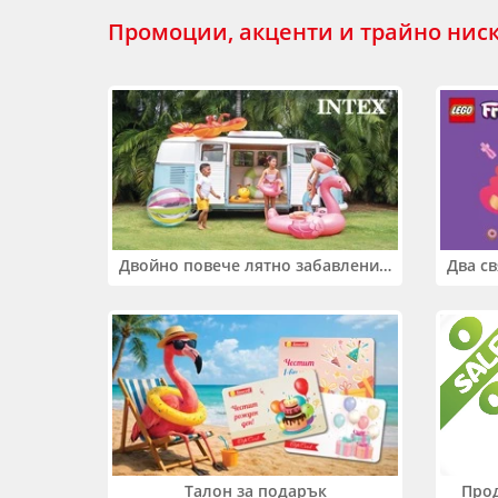
Промоции, акценти и трайно нис
Двойно повече лятно забавление! Купи 2 продукта INTEX и вземи -33%
Прод
Талон за подарък