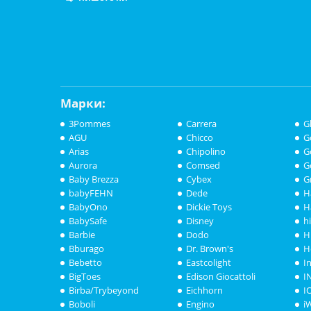
Марки:
3Pommes
Carrera
G
AGU
Chicco
G
Arias
Chipolino
G
Aurora
Comsed
G
Baby Brezza
Cybex
G
babyFEHN
Dede
H
BabyOno
Dickie Toys
H
BabySafe
Disney
h
Barbie
Dodo
H
Bburago
Dr. Brown's
H
Bebetto
Eastcolight
I
BigToes
Edison Giocattoli
I
Birba/Trybeyond
Eichhorn
I
Boboli
Engino
i