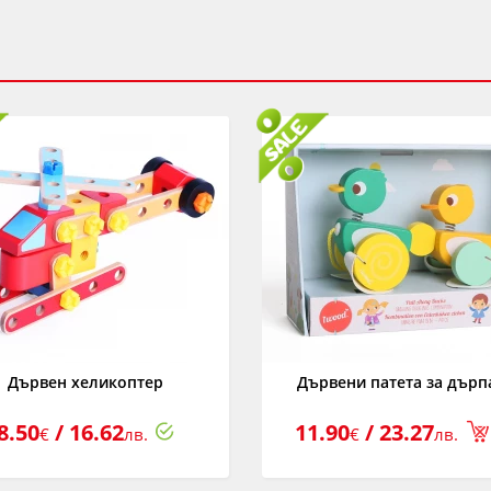
Дървен хеликоптер
Дървени патета за дърп
8.50
/ 16.62
11.90
/ 23.27
€
лв.
€
лв.