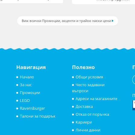
Виж всички Промоции, акценти и трайно ниски цени
Навигация
Полезно
Начало
Общи условия
За нас
Често задавани
въпроси
Промоции
П
Адреси на магазините
LEGO
Доставка
Ravensburger
Отказ от поръчка
Талони за подарък
Кариери
Лични данни