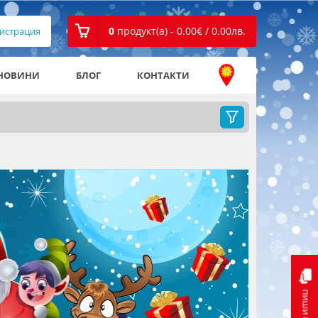
0
продукт(а) - 0.00
€
/ 0.00
лв.
истрация
НОВИНИ
БЛОГ
КОНТАКТИ
пиши ни