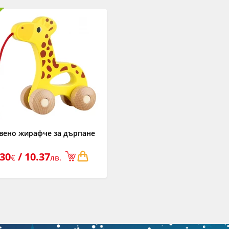
вено жирафче за дърпане
.30
/ 10.37
€
лв.