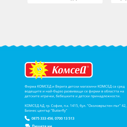
Фирма КОМСЕД и Верига детски магазини КОМСЕД са сред
водещите и най-бързо развиващи се фирми в областта на
детските играчки, бебешките и детски принадлежности.
КОМСЕД АД, гр. София, п.к. 1415, бул. "Околовръстен път" 42,
Бизнес център "Butterfly"
0875 333 456
0700 13 513
,
Пишете ни