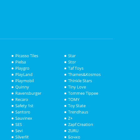
Picasso Tiles
Star
Pielsa
Stor
Playgro
Taf Toys
PlayLand
Thames&Kosmos
Playmobil
Thinkle Stars
Quinny
Tiny Love
Ravensburger
Tommee Tippee
Recaro
TOMY
Safety 1st
Toy State
Santoro
Trendhaus
Sauvinex
Z+
SES
Zapf Creation
Sevi
ZURU
Silverlit
Бочко