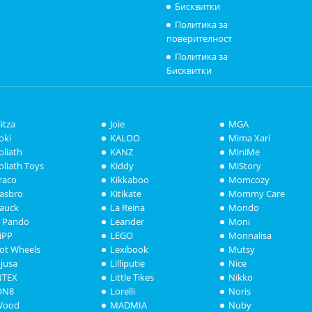
Бисквитки
Политика за
поверителност
Политика за
Бисквитки
litza
Joie
MGA
oki
KALOO
Mima Xari
oliath
KANZ
MiniMe
oliath Toys
Kiddy
MiStory
raco
Kikkaboo
Momcozy
asbro
Kitikate
Mommy Care
auck
La Reina
Mondo
i Pando
Leander
Moni
iPP
LEGO
Monnalisa
ot Wheels
Lexibook
Mutsy
njusa
Lilliputie
Nice
NTEX
Little Tikes
Nikko
ON8
Lorelli
Noris
Wood
MADMIA
Nuby