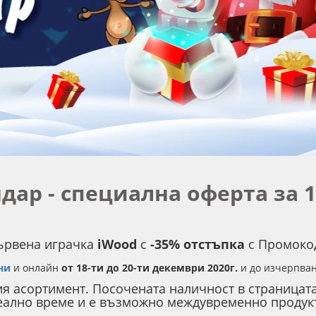
дар - специална оферта за 
ървена играчка
iWood
с
-35% отстъпка
с Промоко
ни
и онлайн
от 18-ти до 20-ти декември 2020г.
и до изчерпван
я асортимент. Посочената наличност в страницата
еално време и е възможно междувременно продукт