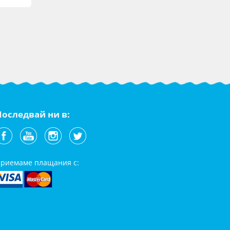
Последвай ни в:
риемаме плащания с: