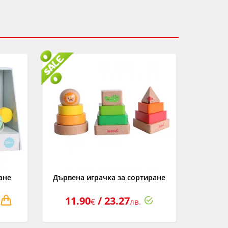
ане
Дървена играчка за сортиране
11.90
/ 23.27
€
лв.