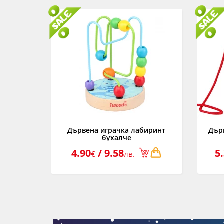
Дървена играчка лабиринт
Дър
бухалче
4.90
/ 9.58
5
€
лв.