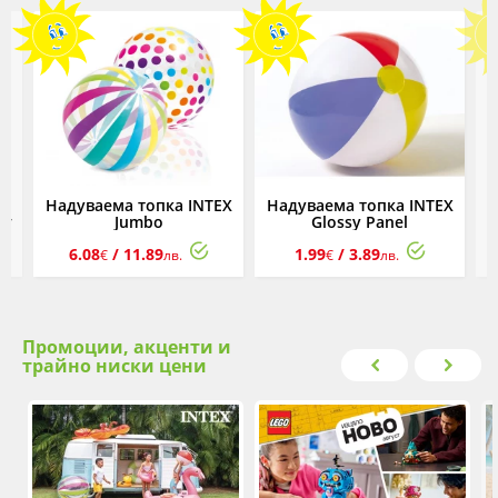
EX
Надуваема топка INTEX
Надуваема топка INTEX
Н
нт
Jumbo
Glossy Panel
L
6.08
/ 11.89
1.99
/ 3.89
€
лв.
€
лв.
Промоции, акценти и
трайно ниски цени