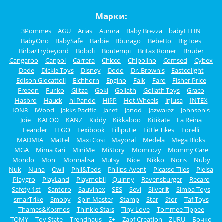
Марки:
3Pommes
AGU
Arias
Aurora
Baby Brezza
babyFEHN
BabyOno
BabySafe
Barbie
Bburago
Bebetto
BigToes
Birba/Trybeyond
Boboli
Bontempi
Britax Römer
Bruder
Cangaroo
Canpol
Carrera
Chicco
Chipolino
Comsed
Cybex
Dede
Dickie Toys
Disney
Dodo
Dr. Brown's
Eastcolight
Edison Giocattoli
Eichhorn
Engino
Falk
Faro
Fisher Price
Freeon
Funko
Glitza
Goki
Goliath
Goliath Toys
Graco
Hasbro
Hauck
hi Pando
HiPP
Hot Wheels
Injusa
INTEX
ION8
iWood
Jakks Pacific
Janet
Janod
Jazwarez
Johnson's
Joie
KALOO
KANZ
Kiddy
Kikkaboo
Kitikate
La Reina
Leander
LEGO
Lexibook
Lilliputie
Little Tikes
Lorelli
MADMIA
Mattel
Maxi Cosi
Mayoral
Medela
Mega Bloks
MGA
Mima Xari
MiniMe
MiStory
Momcozy
Mommy Care
Mondo
Moni
Monnalisa
Mutsy
Nice
Nikko
Noris
Nuby
Nuk
Nuna
Owli
Phil&Teds
Philips-Avent
Picasso Tiles
Pielsa
Playgro
PlayLand
Playmobil
Quinny
Ravensburger
Recaro
Safety 1st
Santoro
Sauvinex
SES
Sevi
Silverlit
Simba Toys
smarTrike
Smoby
Spin Master
Stamp
Star
Stor
Taf Toys
Thames&Kosmos
Thinkle Stars
Tiny Love
Tommee Tippee
TOMY
Toy State
Trendhaus
Z+
Zapf Creation
ZURU
Бочко