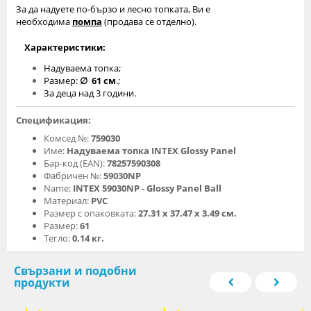
За да надуете по-бързо и леcно топката, Bи е
необходима
помпа
(продава се отделно).
Характеристики:
Надуваема топка;
Размер:
∅ 61 см
.;
За деца над 3 години.
Спецификация:
Комсед №:
759030
Име:
Надуваема топка INTEX Glossy Panel
Бар-код (EAN):
78257590308
Фабричен №:
59030NP
Name:
INTEX 59030NP - Glossy Panel Ball
Материал:
PVC
Размер с опаковката:
27.31 х 37.47 х 3.49 см.
Размер:
61
Тегло:
0.14 кг.
Свързани и подобни
продукти