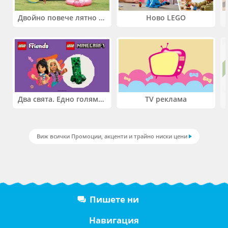
Двойно повече лятно забавление! Купи 2 продукта INTEX и вземи -33%
Ново LEGO
Два свята. Едно голямо приключение. Купи 2 продукта LEGO® Friends и/или LEGO® Minecraft и вземи -27%
TV реклама
Виж всички Промоции, акценти и трайно ниски цени
Пишете ни
Навигация