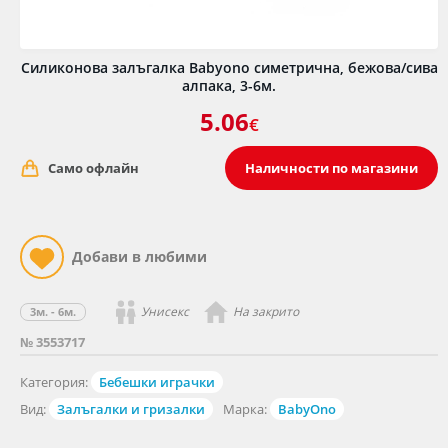
Силиконова залъгалка Babyono симетрична, бежова/сива
алпака, 3-6м.
5.06
€
Само офлайн
Наличности по магазини
Унисекс
На закрито
3м. - 6м.
№ 3553717
Категория:
Бебешки играчки
Вид:
Залъгалки и гризалки
Марка:
BabyOno