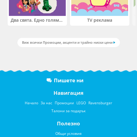
Два свята. Едно голямо приключение. Купи 2 продукта LEGO® Friends и/или LEGO® Minecraft и вземи -27%
TV реклама
Виж всички Промоции, акценти и трайно ниски цени
Пишете ни
Навигация
Начало
За нас
Промоции
LEGO
Ravensburger
Талони за подарък
Полезно
Общи условия