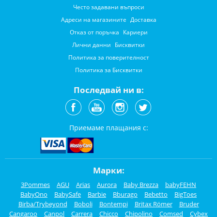
Често задавани въпроси
Адреси на магазините
Доставка
Отказ от поръчка
Кариери
Лични данни
Бисквитки
Политика за поверителност
Политика за Бисквитки
Последвай ни в:
Приемаме плащания с:
Марки:
3Pommes
AGU
Arias
Aurora
Baby Brezza
babyFEHN
BabyOno
BabySafe
Barbie
Bburago
Bebetto
BigToes
Birba/Trybeyond
Boboli
Bontempi
Britax Römer
Bruder
Cangaroo
Canpol
Carrera
Chicco
Chipolino
Comsed
Cybex