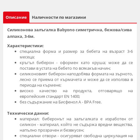
Описание
Наличности по магазини
Силиконова залъгалка Babyono симетрична, бежова/сива
алпака, 3-6м.
Характеристики:
специална форма и размер за бебета на възраст 3-6
месеца;
кръгъл биберон - оформен като круша; може да се
постави в устата на бебето по всякакъв начин;
силиконовият биберон наподобява формата на зърното,
лесно се приема от кърмачета и може да се използва в
периода на кърмене;
високо качество на продукта, отговарящо на
европейския стандарт EN 1400;
без съдържание на Бисфенол А - BPA Free.
Технически данни:
материал: биберонът на залъгалката е изработен от
силикон - материал, който не съдържа вредни вещества,
напълно прозрачен и безвкусен;
специални отвори - осигуряват свободна циркулация на