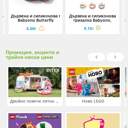
abyono
Дървена и силиконова гризалка
Дървена и силиконова
Babyono Butterfly
гризалка Babyono,
и
1075/01
асортимент 1076
6.60
9.15
€
€
Промоции, акценти и
трайно ниски цени
Двойно повече лятно забавление! Купи 2 продукта INTEX и вземи -33%
Ново LEGO