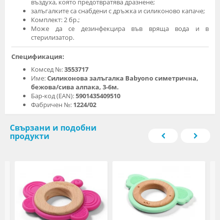
въздуха, която предотвратява дразнене;
залъгалките са снабдени с дръжка и силиконово капаче;
Комплект: 2 бр.;
Може да се дезинфекцира във вряща вода и в
стерилизатор.
Спецификация:
Комсед №:
3553717
Име:
Силиконова залъгалка Babyono симетрична,
бежова/сива алпака, 3-6м.
Бар-код (EAN):
5901435409510
Фабричен №:
1224/02
Свързани и подобни
продукти