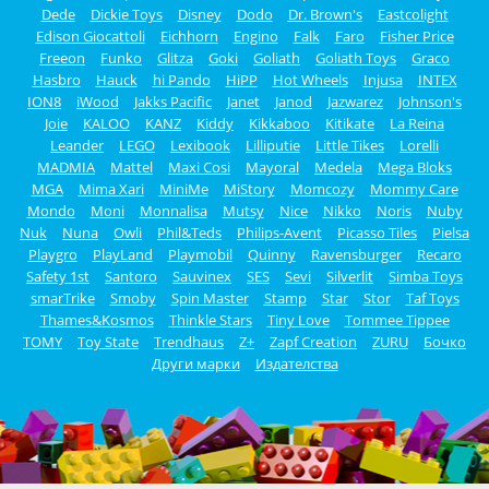
Dede
Dickie Toys
Disney
Dodo
Dr. Brown's
Eastcolight
Edison Giocattoli
Eichhorn
Engino
Falk
Faro
Fisher Price
Freeon
Funko
Glitza
Goki
Goliath
Goliath Toys
Graco
Hasbro
Hauck
hi Pando
HiPP
Hot Wheels
Injusa
INTEX
ION8
iWood
Jakks Pacific
Janet
Janod
Jazwarez
Johnson's
Joie
KALOO
KANZ
Kiddy
Kikkaboo
Kitikate
La Reina
Leander
LEGO
Lexibook
Lilliputie
Little Tikes
Lorelli
MADMIA
Mattel
Maxi Cosi
Mayoral
Medela
Mega Bloks
MGA
Mima Xari
MiniMe
MiStory
Momcozy
Mommy Care
Mondo
Moni
Monnalisa
Mutsy
Nice
Nikko
Noris
Nuby
Nuk
Nuna
Owli
Phil&Teds
Philips-Avent
Picasso Tiles
Pielsa
Playgro
PlayLand
Playmobil
Quinny
Ravensburger
Recaro
Safety 1st
Santoro
Sauvinex
SES
Sevi
Silverlit
Simba Toys
smarTrike
Smoby
Spin Master
Stamp
Star
Stor
Taf Toys
Thames&Kosmos
Thinkle Stars
Tiny Love
Tommee Tippee
TOMY
Toy State
Trendhaus
Z+
Zapf Creation
ZURU
Бочко
Други марки
Издателства