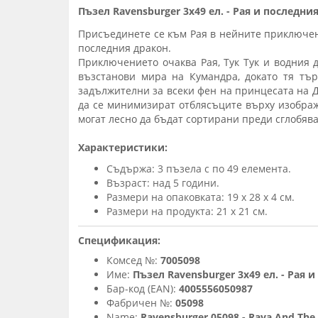
Пъзел Ravensburger 3х49 ел. - Рая и последни
Присъединете се към Рая в нейните приключения
последния дракон.
Приключението очаква Рая, Тук Тук и водния д
възстанови мира на Кумандра, докато тя тър
задължителни за всеки фен на принцесата на Д
да се минимизират отблясъците върху изображ
могат лесно да бъдат сортирани преди сглобява
Характеристики:
Съдържа: 3 пъзела с по 49 елемента.
Възраст: над 5 години.
Размери на опаковката: 19 x 28 x 4 см.
Размери на продукта: 21 x 21 см.
Спецификация:
Комсед №:
7005098
Име:
Пъзел Ravensburger 3x49 ел. - Рая 
Бар-код (EAN):
4005556050987
Фабричен №:
05098
Name:
Ravensburger 05098 - Raya And The