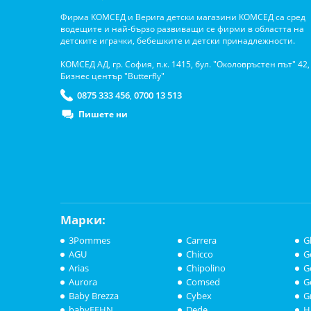
Фирма КОМСЕД и Верига детски магазини КОМСЕД са сред
водещите и най-бързо развиващи се фирми в областта на
детските играчки, бебешките и детски принадлежности.
КОМСЕД АД, гр. София, п.к. 1415, бул. "Околовръстен път" 42,
Бизнес център "Butterfly"
0875 333 456
0700 13 513
,
Пишете ни
Марки:
3Pommes
Carrera
G
AGU
Chicco
G
Arias
Chipolino
G
Aurora
Comsed
G
Baby Brezza
Cybex
G
babyFEHN
Dede
H