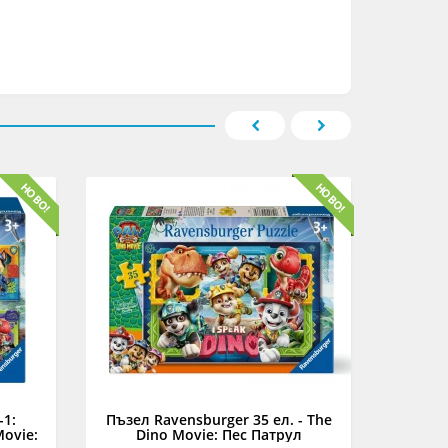
-1:
Пъзел Ravensburger 35 ел. - The
Пъзел
Movie:
Dino Movie: Пес Патрул