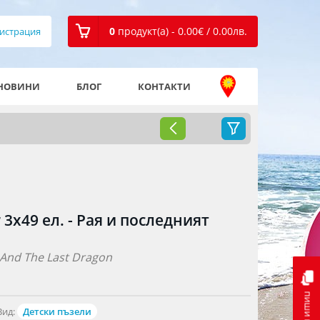
0
продукт(а) - 0.00
€
/ 0.00
лв.
истрация
НОВИНИ
БЛОГ
КОНТАКТИ
3x49 ел. - Рая и последният
 And The Last Dragon
пиши ни
Вид:
Детски пъзели