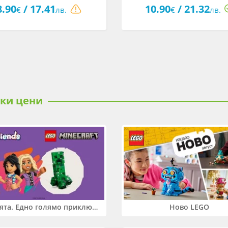
Пес Патрул
8.90
/ 17.41
10.90
/ 21.32
€
лв.
€
лв.
ски цени
Два свята. Едно голямо приключение. Купи 2 продукта LEGO® Friends и/или LEGO® Minecraft и вземи -27%
Ново LEGO