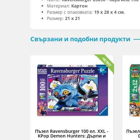
Материал:
Картон
Размер с опаковката:
19 x 28 x 4 см.
Размер:
21 x 21
Свързани и подобни продукти
 - Малки
Пъзел Ravensburger 100 ел. XXL -
Пъзел 
та
KPop Demon Hunters: Дърпи и