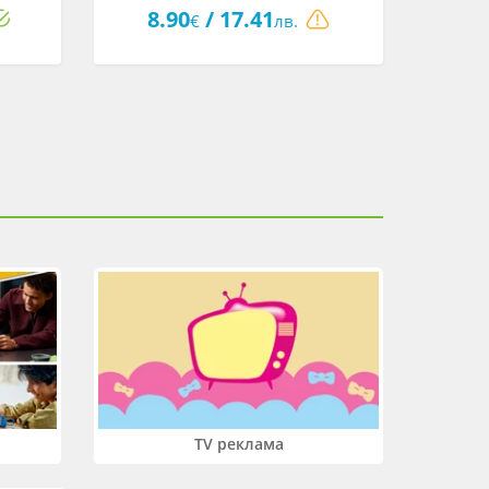
8.90
/ 17.41
10
€
лв.
TV реклама