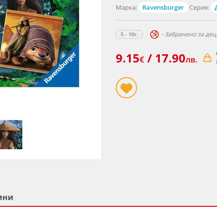
Марка:
Ravensburger
Серия:
- Забранено за деца
5 - 10г.
9.15
/ 17.90
€
лв.
ини