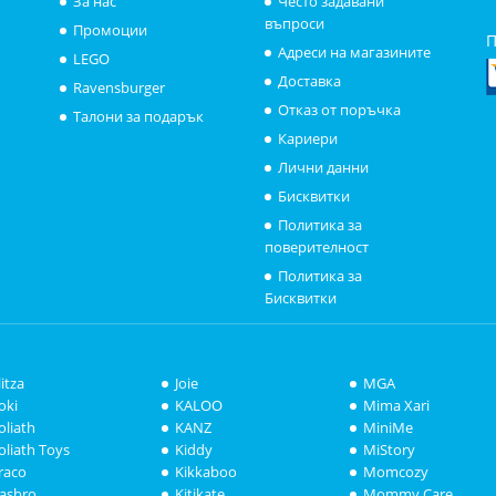
За нас
Често задавани
въпроси
Промоции
П
Адреси на магазините
LEGO
Доставка
Ravensburger
Отказ от поръчка
Талони за подарък
Кариери
Лични данни
Бисквитки
Политика за
поверителност
Политика за
Бисквитки
litza
Joie
MGA
oki
KALOO
Mima Xari
oliath
KANZ
MiniMe
oliath Toys
Kiddy
MiStory
raco
Kikkaboo
Momcozy
asbro
Kitikate
Mommy Care