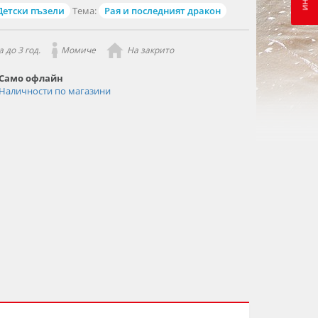
Детски пъзели
Тема:
Рая и последният дракон
 до 3 год.
Момиче
На закрито
Само офлайн
Наличности по магазини