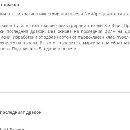
ят дракон
 в тези красиво илюстрирани пъзели 3 x 49pc, докато тя тръг
ракон Суси, в тези красиво илюстрирани пъзели 3 x 49pc. Пр
си последния дракон. Въз основа на последния филм на Ди
исни. Изработени от здрав картон от първокласен клас, пъзели
ението на пъзела. Всеки от пъзелите е маркиран на обратната
нето. Подходящ за 5 години и повече.
и последният дракон
 Last Dragon