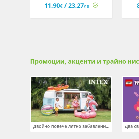
Сюзи
11.90
/ 23.27
€
лв.
Промоции, акценти и трайно ни
Двойно повече лятно забавление! Купи 2 продукта INTEX и вземи -33%