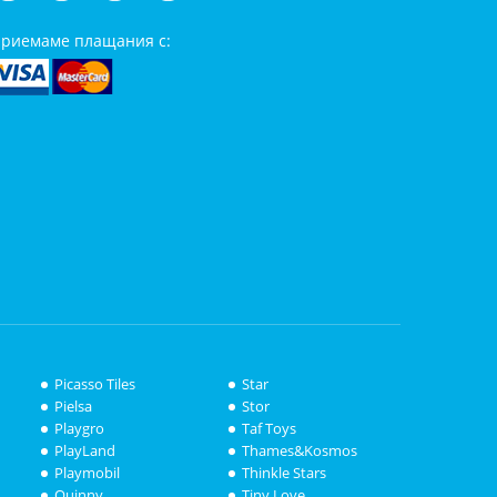
риемаме плащания с:
Picasso Tiles
Star
Pielsa
Stor
Playgro
Taf Toys
PlayLand
Thames&Kosmos
Playmobil
Thinkle Stars
Quinny
Tiny Love