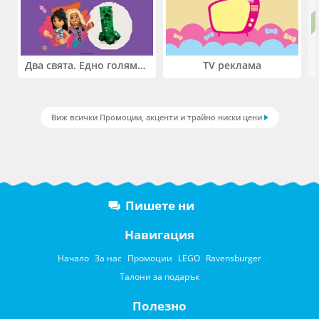
Два свята. Едно голямо приключение. Купи 2 продукта LEGO® Friends и/или LEGO® Minecraft и вземи -27%
TV реклама
Виж всички Промоции, акценти и трайно ниски цени
Пишете ни
Навигация
Начало
За нас
Промоции
LEGO
Ravensburger
Талони за подарък
Полезно