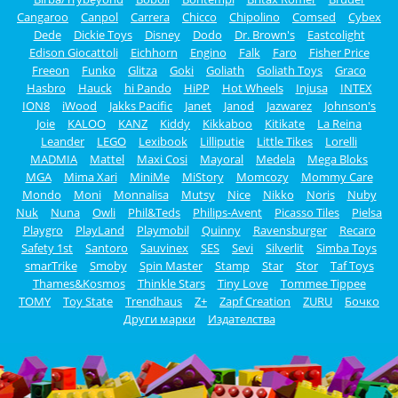
Cangaroo
Canpol
Carrera
Chicco
Chipolino
Comsed
Cybex
Dede
Dickie Toys
Disney
Dodo
Dr. Brown's
Eastcolight
Edison Giocattoli
Eichhorn
Engino
Falk
Faro
Fisher Price
Freeon
Funko
Glitza
Goki
Goliath
Goliath Toys
Graco
Hasbro
Hauck
hi Pando
HiPP
Hot Wheels
Injusa
INTEX
ION8
iWood
Jakks Pacific
Janet
Janod
Jazwarez
Johnson's
Joie
KALOO
KANZ
Kiddy
Kikkaboo
Kitikate
La Reina
Leander
LEGO
Lexibook
Lilliputie
Little Tikes
Lorelli
MADMIA
Mattel
Maxi Cosi
Mayoral
Medela
Mega Bloks
MGA
Mima Xari
MiniMe
MiStory
Momcozy
Mommy Care
Mondo
Moni
Monnalisa
Mutsy
Nice
Nikko
Noris
Nuby
Nuk
Nuna
Owli
Phil&Teds
Philips-Avent
Picasso Tiles
Pielsa
Playgro
PlayLand
Playmobil
Quinny
Ravensburger
Recaro
Safety 1st
Santoro
Sauvinex
SES
Sevi
Silverlit
Simba Toys
smarTrike
Smoby
Spin Master
Stamp
Star
Stor
Taf Toys
Thames&Kosmos
Thinkle Stars
Tiny Love
Tommee Tippee
TOMY
Toy State
Trendhaus
Z+
Zapf Creation
ZURU
Бочко
Други марки
Издателства