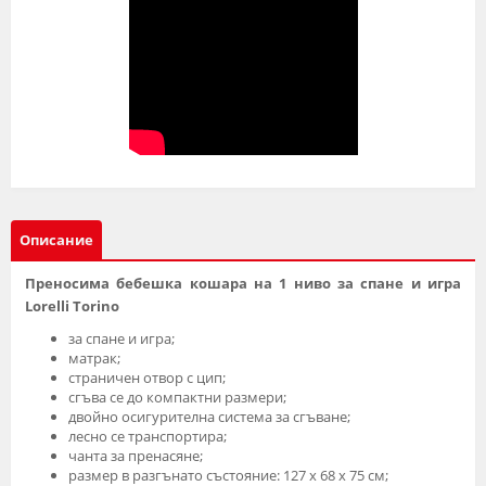
Описание
Преносима бебешка кошара на 1 ниво за спане и игра
Lorelli Torino
за спане и игра;
матрак;
страничен отвор с цип;
сгъва се до компактни размери;
двойно осигурителна система за сгъване;
лесно се транспортира;
чанта за пренасяне;
размер в разгънато състояние: 127 х 68 х 75 см;