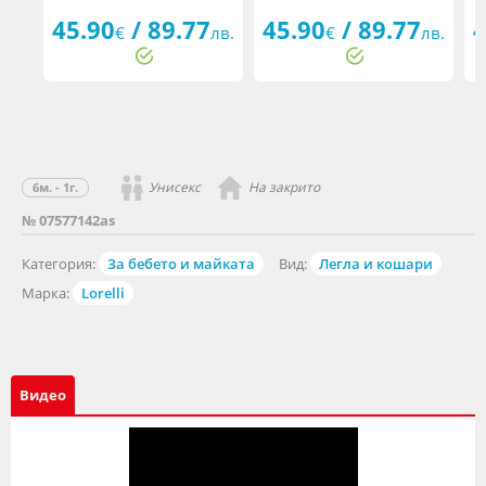
45.90
/ 89.77
45.90
/ 89.77
4
€
лв.
€
лв.
Унисекс
На закрито
6м. - 1г.
№ 07577142as
Категория:
За бебето и майката
Вид:
Легла и кошари
Марка:
Lorelli
Видео