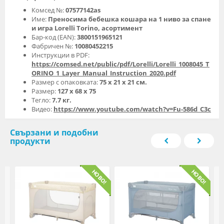
Комсед №:
07577142as
Име:
Преносима бебешка кошара на 1 ниво за спане
и игра Lorelli Torino, асортимент
Бар-код (EAN):
3800151965121
Фабричен №:
10080452215
Инструкции в PDF:
https://comsed.net/public/pdf/Lorelli/Lorelli_1008045_T
ORINO_1_Layer_Manual_Instruction_2020.pdf
Размер с опаковката:
75 х 21 х 21 см.
Размер:
127 х 68 х 75
Тегло:
7.7 кг.
Видео:
https://www.youtube.com/watch?v=Fu-586d_C3c
Свързани и подобни
продукти