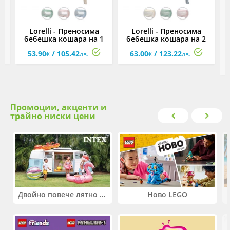
Lorelli - Преносима
Lorelli - Преносима
не
бебешка кошара на 1
бебешка кошара на 2
к
ниво за спане и игра и
нива за спане и игра и
53.90
/ 105.42
63.00
/ 123.22
лесно сгъване с едно
лесно сгъване с едно
€
лв.
€
лв.
движение Мoon Hug,
движение Мoon Hug,
асортимент
асортимент
Промоции, акценти и
трайно ниски цени
Двойно повече лятно забавление! Купи 2 продукта INTEX и вземи -33%
Ново LEGO