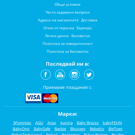
Общи условия
Често задавани въпроси
Адреси на магазините
Доставка
Отказ от поръчка
Кариери
Лични данни
Бисквитки
Политика за поверителност
Политика за Бисквитки
Последвай ни в:
Приемаме плащания с:
Марки:
3Pommes
AGU
Arias
Aurora
Baby Brezza
babyFEHN
BabyOno
BabySafe
Barbie
Bburago
Bebetto
BigToes
Birba/Trybeyond
Boboli
Bontempi
Britax Römer
Bruder