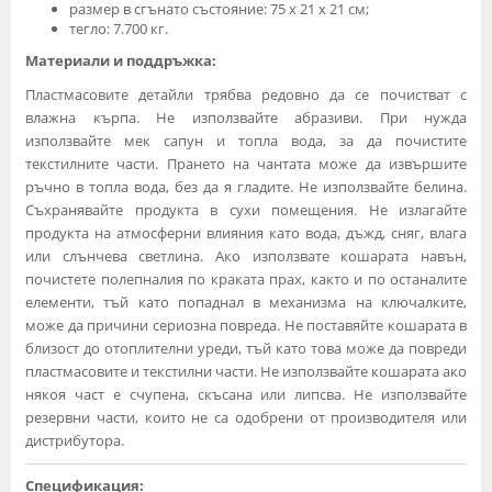
размер в сгънато състояние: 75 х 21 х 21 см;
тегло: 7.700 кг.
Материали и поддръжка:
Пластмасовите детайли трябва редовно да се почистват с
влажна кърпа. Не използвайте абразиви. При нужда
използвайте мек сапун и топла вода, за да почистите
текстилните части. Прането на чантата може да извършите
ръчно в топла вода, без да я гладите. Не използвайте белина.
Съхранявайте продукта в сухи помещения. Не излагайте
продукта на атмосферни влияния като вода, дъжд, сняг, влага
или слънчева светлина. Ако използвате кошарата навън,
почистете полепналия по краката прах, както и по останалите
елементи, тъй като попаднал в механизма на ключалките,
може да причини сериозна повреда. Не поставяйте кошарата в
близост до отоплителни уреди, тъй като това може да повреди
пластмасовите и текстилни части. Не използвайте кошарата ако
някоя част е счупена, скъсана или липсва. Не използвайте
резервни части, които не са одобрени от производителя или
дистрибутора.
Спецификация: