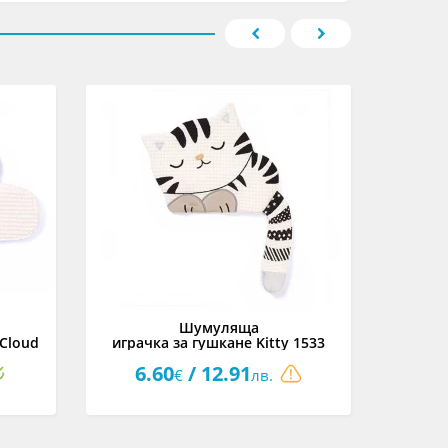
Шумуляща
 Cloud
играчка за гушкане Kitty 1533
играчк
6.60
/ 12.91
6
€
лв.