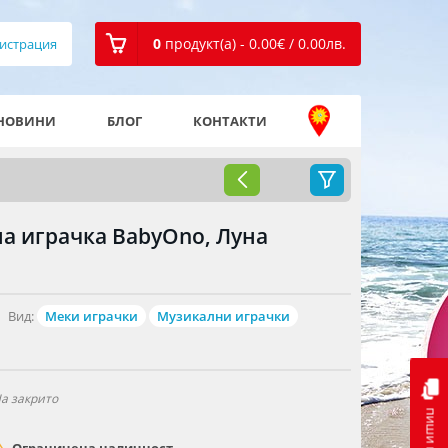
0
продукт(а) - 0.00
€
/ 0.00
лв.
истрация
НОВИНИ
БЛОГ
КОНТАКТИ
 играчка BabyOno, Луна
Вид:
Меки играчки
Музикални играчки
а закрито
пиши ни
Ограничена наличност