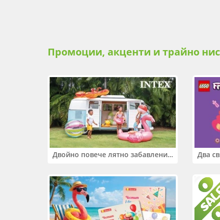
Промоции, акценти и трайно ни
Двойно повече лятно забавление! Купи 2 продукта INTEX и вземи -33%