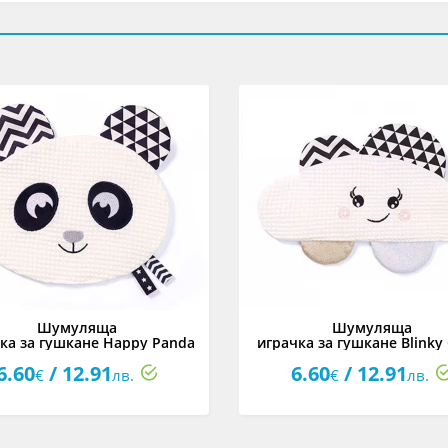
Шумуляща
Шумуляща
ка за гушкане Happy Panda
играчка за гушкане Blinky
1533
1534
6.60
/ 12.91
6.60
/ 12.91
€
лв.
€
лв.