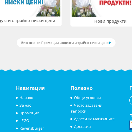
укти с трайно ниски цени
Нови продукти
Виж всички Промоции, акценти и трайно ниски цени
Навигация
Полезно
Начало
Общи условия
За нас
Често задавани
въпроси
Промоции
П
Адреси на магазините
LEGO
Доставка
Ravensburger