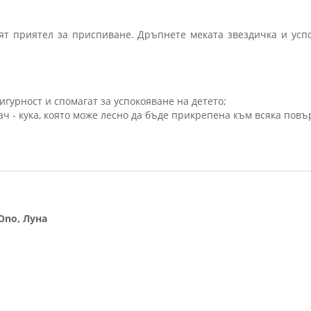
ят приятел за приспиване. Дръпнете меката звездичка и ус
игурност и спомагат за успокояване на детето;
ч - кука, която може лесно да бъде прикрепена към всяка повъ
Ono, Луна