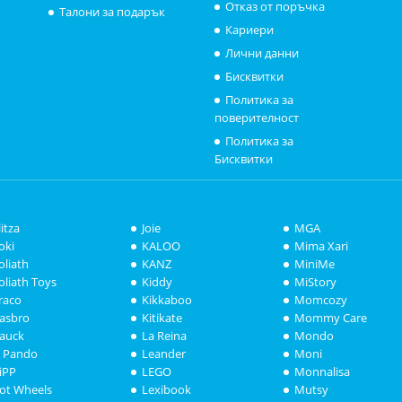
Отказ от поръчка
Талони за подарък
Кариери
Лични данни
Бисквитки
Политика за
поверителност
Политика за
Бисквитки
litza
Joie
MGA
oki
KALOO
Mima Xari
oliath
KANZ
MiniMe
oliath Toys
Kiddy
MiStory
raco
Kikkaboo
Momcozy
asbro
Kitikate
Mommy Care
auck
La Reina
Mondo
i Pando
Leander
Moni
iPP
LEGO
Monnalisa
ot Wheels
Lexibook
Mutsy