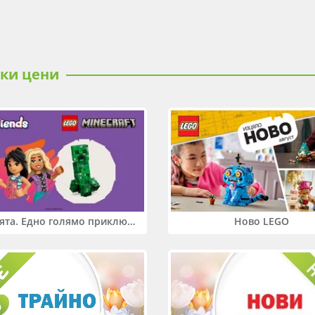
ски цени
Два свята. Едно голямо приключение. Купи 2 продукта LEGO® Friends и/или LEGO® Minecraft и вземи -27%
Ново LEGO