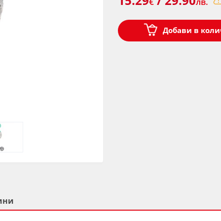
15.29
/ 29.90
€
лв.
Добави в коли
ини