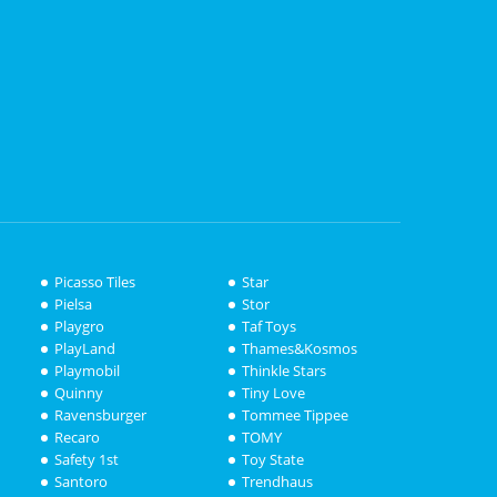
Picasso Tiles
Star
Pielsa
Stor
Playgro
Taf Toys
PlayLand
Thames&Kosmos
Playmobil
Thinkle Stars
Quinny
Tiny Love
Ravensburger
Tommee Tippee
Recaro
TOMY
Safety 1st
Toy State
Santoro
Trendhaus