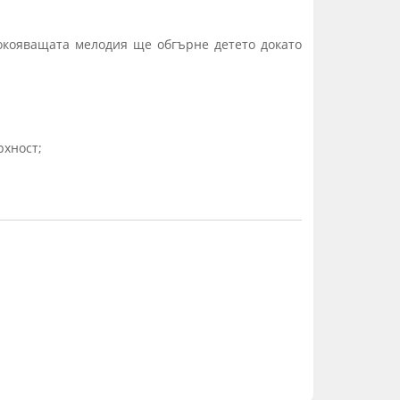
покояващата мелодия ще обгърне детето докато
рхност;