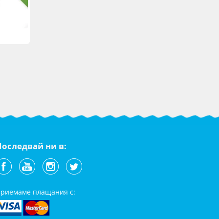
Последвай ни в:
риемаме плащания с: