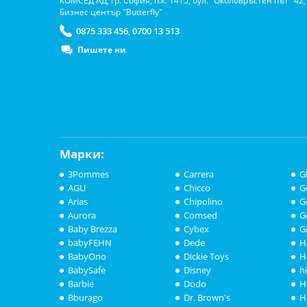
КОМСЕД АД, гр. София, п.к. 1415, бул. "Околовръстен път" 42,
Бизнес център "Butterfly"
0875 333 456
0700 13 513
,
Пишете ни
Марки:
3Pommes
Carrera
G
AGU
Chicco
G
Arias
Chipolino
G
Aurora
Comsed
G
Baby Brezza
Cybex
G
babyFEHN
Dede
H
BabyOno
Dickie Toys
H
BabySafe
Disney
h
Barbie
Dodo
H
Bburago
Dr. Brown's
H