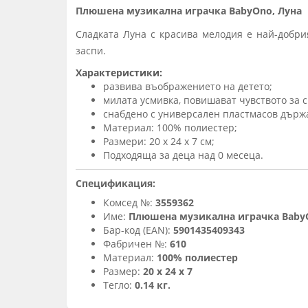
Плюшена музикална играчка BabyOno, Луна
Сладката Луна с красива мелодия е най-добри
заспи.
Характеристики:
развива въображението на детето;
милата усмивка, повишават чувството за с
снабдено с универсален пластмасов държа
Материал: 100% полиестер;
Размери: 20 х 24 х 7 см;
Подходяща за деца над 0 месеца.
Спецификация:
Комсед №:
3559362
Име:
Плюшена музикална играчка Baby
Бар-код (EAN):
5901435409343
Фабричен №:
610
Материал:
100% полиестер
Размер:
20 х 24 х 7
Тегло:
0.14 кг.