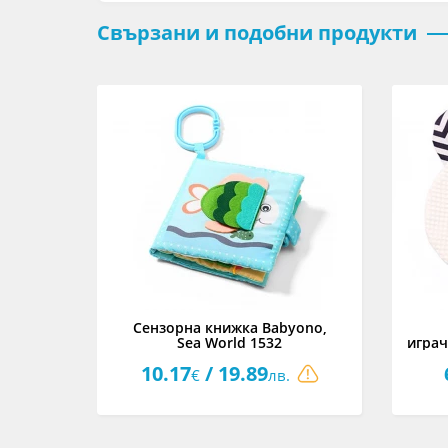
Свързани и подобни продукти
опка
Сензорна книжка Babyono,
Sea World 1532
играч
10.17
/ 19.89
€
лв.