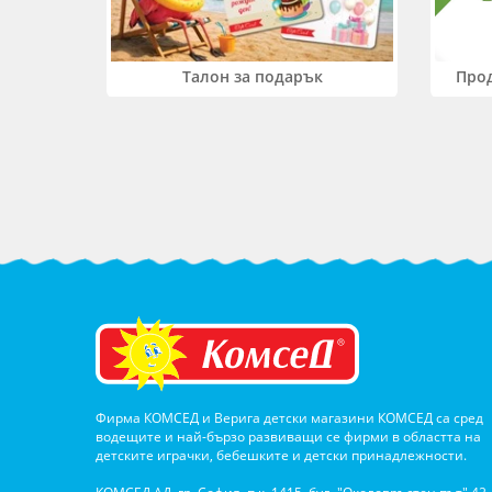
Прод
Талон за подарък
Фирма КОМСЕД и Верига детски магазини КОМСЕД са сред
водещите и най-бързо развиващи се фирми в областта на
детските играчки, бебешките и детски принадлежности.