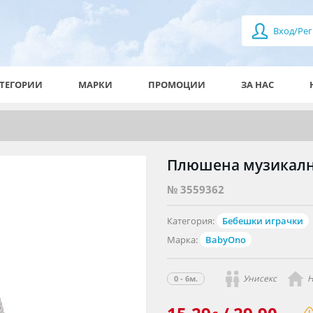
Вход/Рег
ТЕГОРИИ
МАРКИ
ПРОМОЦИИ
ЗА НАС
Плюшена музикална
№ 3559362
Категория:
Бебешки играчки
Марка:
BabyOno
Унисекс
Н
0 - 6м.