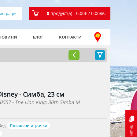
0
продукт(а) - 0.00
€
/ 0.00
лв.
истрация
НОВИНИ
БЛОГ
КОНТАКТИ
sney - Симба, 23 см
557 - The Lion King: 30th Simba M
Вид:
Плюшени играчки
пиши ни