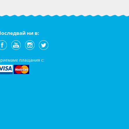
Последвай ни в:
риемаме плащания с: