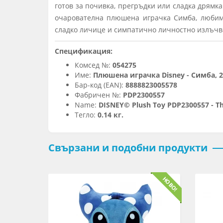
готов за почивка, прегръдки или сладка дрямка
очарователна плюшена играчка Симба, любими
сладко личице и симпатично личностно излъчва
Спецификация:
Комсед №:
054275
Име:
Плюшена играчка Disney - Симба, 2
Бар-код (EAN):
8888823005578
Фабричен №:
PDP2300557
Name:
DISNEY© Plush Toy PDP2300557 - Th
Тегло:
0.14 кг.
Свързани и подобни продукти