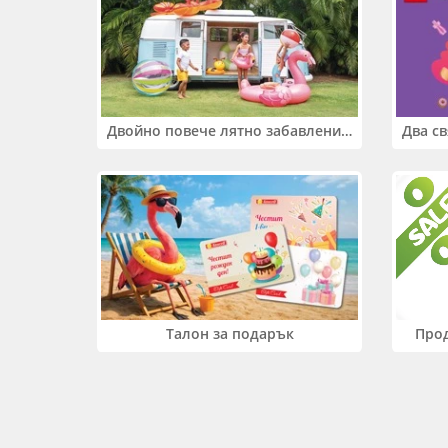
Двойно повече лятно забавление! Купи 2 продукта INTEX и вземи -33%
Прод
Талон за подарък