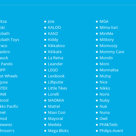
litza
Joie
MGA
oki
KALOO
Mima Xari
oliath
KANZ
MiniMe
oliath Toys
Kiddy
MiStory
raco
Kikkaboo
Momcozy
asbro
Kitikate
Mommy Care
auck
La Reina
Mondo
i Pando
Leander
Moni
iPP
LEGO
Monnalisa
ot Wheels
Lexibook
Mutsy
njusa
Lilliputie
Nice
NTEX
Little Tikes
Nikko
ON8
Lorelli
Noris
Wood
MADMIA
Nuby
akks Pacific
Mattel
Nuk
anet
Maxi Cosi
Nuna
anod
Mayoral
Owli
azwarez
Medela
Phil&Teds
ohnson's
Mega Bloks
Philips-Avent