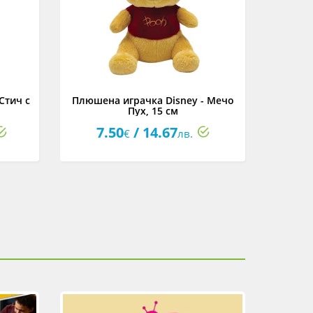
Стич с
Плюшена играчка Disney - Мечо
Плюшена
Пух, 15 см
7.50
/ 14.67
7
€
лв.