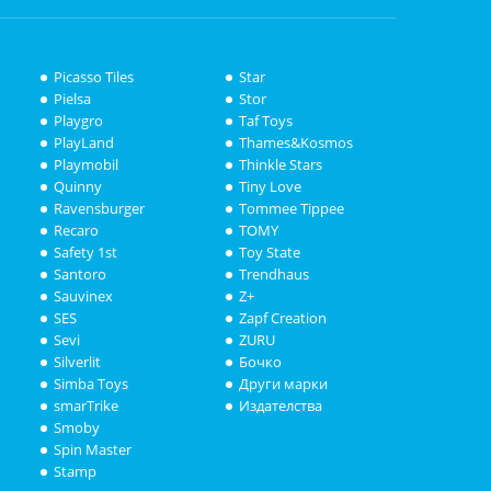
Picasso Tiles
Star
Pielsa
Stor
Playgro
Taf Toys
PlayLand
Thames&Kosmos
Playmobil
Thinkle Stars
Quinny
Tiny Love
Ravensburger
Tommee Tippee
Recaro
TOMY
Safety 1st
Toy State
Santoro
Trendhaus
Sauvinex
Z+
SES
Zapf Creation
Sevi
ZURU
Silverlit
Бочко
Simba Toys
Други марки
smarTrike
Издателства
Smoby
Spin Master
Stamp