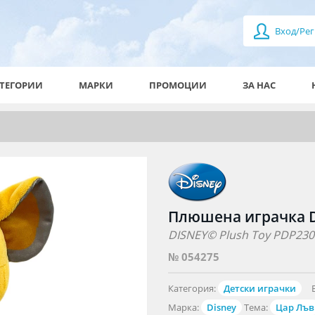
Вход/Рег
ТЕГОРИИ
МАРКИ
ПРОМОЦИИ
ЗА НАС
Плюшена играчка Di
DISNEY© Plush Toy PDP2300
№ 054275
Категория:
Детски играчки
Марка:
Disney
Тема:
Цар Лъв