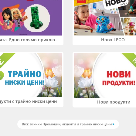
Два свята. Едно голямо приключение. Купи 2 продукта LEGO® Friends и/или LEGO® Minecraft и вземи -27%
Ново LEGO
укти с трайно ниски цени
Нови продукти
Виж всички Промоции, акценти и трайно ниски цени