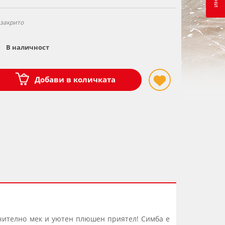
 закрито
В наличност
Добави в количката
ючително мек и уютен плюшен приятел! Симба е