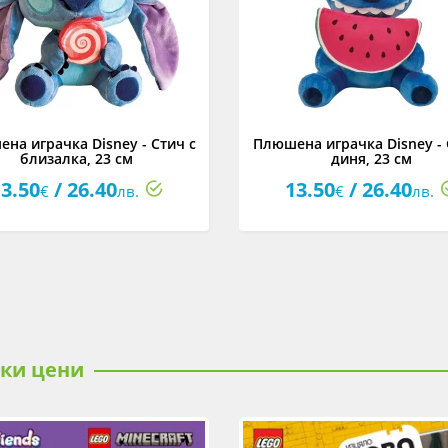
на играчка Disney - Стич с
Плюшена играчка Disney - 
близалка, 23 см
диня, 23 см
3.50
/ 26.40
13.50
/ 26.40
€
лв.
€
лв.
ски цени