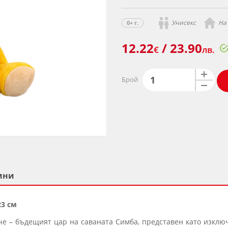
Унисекс
На
0+ г.
12.22
/ 23.90
€
лв.
Брой
ини
23 см
че – бъдещият цар на саваната Симба, представен като изкл