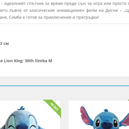
 – идеалният спътник за време преди сън, за игра или просто 
то лъвче от класическия анимационен филм на Дисни – „Цар
не, Симба е готов за приключения и прегръдки!
3 см
e Lion King: 30th Simba M