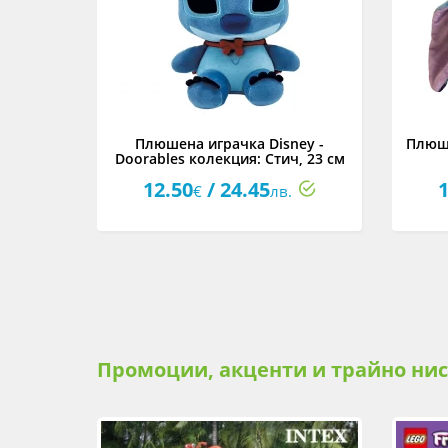
 - Мечо
Плюшена играчка Disney -
Плюше
Doorables колекция: Стич, 23 см
12.50
/ 24.45
1
€
лв.
Промоции, акценти и трайно ни