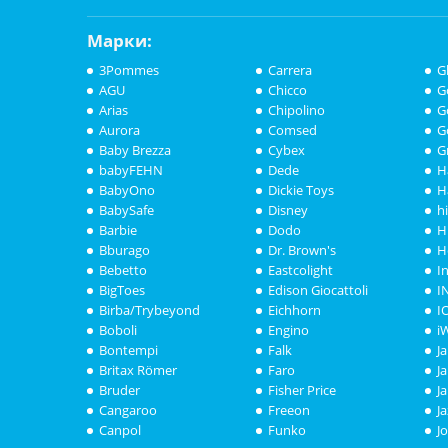
Марки:
3Pommes
Carrera
G
AGU
Chicco
G
Arias
Chipolino
G
Aurora
Comsed
G
Baby Brezza
Cybex
G
babyFEHN
Dede
H
BabyOno
Dickie Toys
H
BabySafe
Disney
h
Barbie
Dodo
H
Bburago
Dr. Brown's
H
Bebetto
Eastcolight
I
BigToes
Edison Giocattoli
I
Birba/Trybeyond
Eichhorn
I
Boboli
Engino
i
Bontempi
Falk
J
Britax Römer
Faro
J
Bruder
Fisher Price
J
Cangaroo
Freeon
J
Canpol
Funko
J