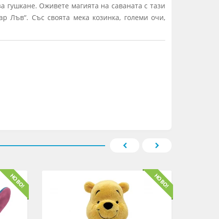
за гушкане. Оживете магията на саваната с тази
 Лъв“. Със своята мека козинка, големи очи,