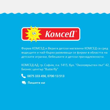
Фирма КОМСЕД и Верига детски магазини КОМСЕД са сред
водещите и най-бързо развиващи се фирми в областта на
детските играчки, бебешките и детски принадлежности.
КОМСЕД АД, гр. София, п.к. 1415, бул. "Околовръстен път" 42,
Бизнес център "Butterfly"
0875 333 456
0700 13 513
,
Пишете ни