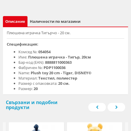
Описание
Наличности по магазини
Плюшена играчка Тигърчо - 20 см.
Спецификация:
Комсед №:
054054
Име:
Плюшена играчка - Тигър, 20см
Бар-код (EAN):
8888811000363
Фабричен №:
PDP1100036
Name:
Plush toy 20 cm - Tiger, DISNEY©
Материал:
Текстил, полиестер
Размер с опаковката:
20 см.
Размер:
20
Свързани и подобни
продукти