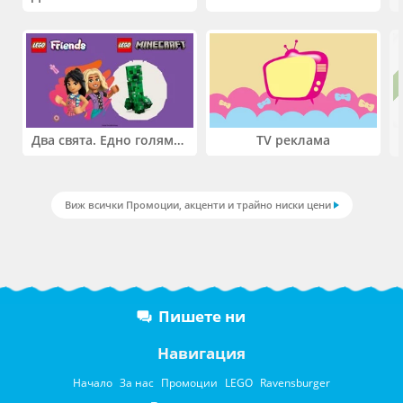
Два свята. Едно голямо приключение. Купи 2 продукта LEGO® Friends и/или LEGO® Minecraft и вземи -27%
TV реклама
Виж всички Промоции, акценти и трайно ниски цени
Пишете ни
Навигация
Начало
За нас
Промоции
LEGO
Ravensburger