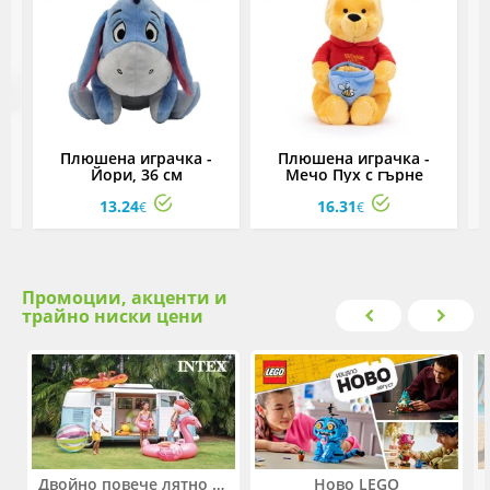
Плюшена играчка -
Плюшена играчка -
Йори, 36 см
Мечо Пух с гърне
13.24
16.31
€
€
Промоции, акценти и
трайно ниски цени
Двойно повече лятно забавление! Купи 2 продукта INTEX и вземи -33%
Ново LEGO