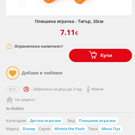
Плюшена играчка - Тигър, 20см
7.11
€
Ограничена наличност
Купи
- Забранено за деца до 3 год.
Момче
1+ г.
На закрито
№ 054054
Категория:
Детски играчки
Вид:
Плюшени играчки
Марка:
Disney
Серия:
Winnie the Pooh
Тема:
Мечо Пух