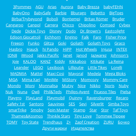
3Pommes
AGU
Arias
Aurora
Baby Brezza
babyFEHN
BabyOno
BabySafe
Barbie
Bburago
Bebetto
BigToes
Birba/Trybeyond
Boboli
Bontempi
Britax Römer
Bruder
Cangaroo
Canpol
Carrera
Chicco
Chipolino
Comsed
Cybex
Dede
Dickie Toys
Disney
Dodo
Dr. Brown's
Eastcolight
Edison Giocattoli
Eichhorn
Engino
Falk
Faro
Fisher Price
Freeon
Funko
Glitza
Goki
Goliath
Goliath Toys
Graco
Hasbro
Hauck
hi Pando
HiPP
Hot Wheels
Injusa
INTEX
ION8
iWood
Jakks Pacific
Janet
Janod
Jazwarez
Johnson's
Joie
KALOO
KANZ
Kiddy
Kikkaboo
Kitikate
La Reina
Leander
LEGO
Lexibook
Lilliputie
Little Tikes
Lorelli
MADMIA
Mattel
Maxi Cosi
Mayoral
Medela
Mega Bloks
MGA
Mima Xari
MiniMe
MiStory
Momcozy
Mommy Care
Mondo
Moni
Monnalisa
Mutsy
Nice
Nikko
Noris
Nuby
Nuk
Nuna
Owli
Phil&Teds
Philips-Avent
Picasso Tiles
Pielsa
Playgro
PlayLand
Playmobil
Quinny
Ravensburger
Recaro
Safety 1st
Santoro
Sauvinex
SES
Sevi
Silverlit
Simba Toys
smarTrike
Smoby
Spin Master
Stamp
Star
Stor
Taf Toys
Thames&Kosmos
Thinkle Stars
Tiny Love
Tommee Tippee
TOMY
Toy State
Trendhaus
Z+
Zapf Creation
ZURU
Бочко
Други марки
Издателства