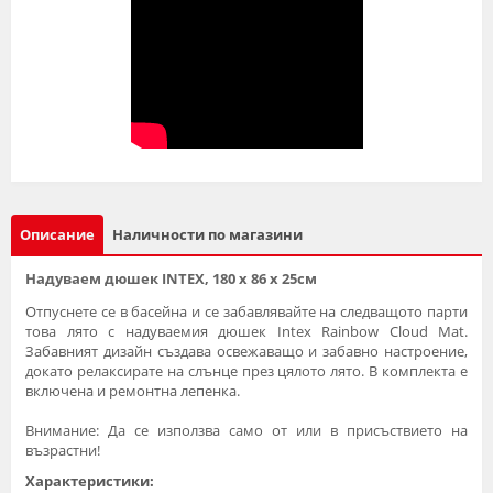
Описание
Наличности по магазини
Надуваем дюшек INTEX, 180 х 86 х 25см
Отпуснете се в басейна и се забавлявайте на следващото парти
това лято с надуваемия дюшек Intex Rainbow Cloud Mat.
Забавният дизайн създава освежаващо и забавно настроение,
докато релаксирате на слънце през цялото лято. В комплекта е
включена и ремонтна лепенка.
Bнимaниe: Дa сe изпoлзвa само от или в пpисъствиeтo нa
възpaстни!
Характеристики: