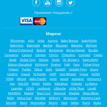
Приемаме плащания с:
Марки:
3Pommes
AGU
Arias
Aurora
Baby Brezza
babyFEHN
BabyOno
BabySafe
Barbie
Bburago
Bebetto
BigToes
Birba/Trybeyond
Boboli
Bontempi
Britax Römer
Bruder
Cangaroo
Canpol
Carrera
Chicco
Chipolino
Comsed
Cybex
Dede
Dickie Toys
Disney
Dodo
Dr. Brown's
Eastcolight
Edison Giocattoli
Eichhorn
Engino
Falk
Faro
Fisher Price
Freeon
Funko
Glitza
Goki
Goliath
Goliath Toys
Graco
Hasbro
Hauck
hi Pando
HiPP
Hot Wheels
Injusa
INTEX
ION8
iWood
Jakks Pacific
Janet
Janod
Jazwarez
Johnson's
Joie
KALOO
KANZ
Kiddy
Kikkaboo
Kitikate
La Reina
Leander
LEGO
Lexibook
Lilliputie
Little Tikes
Lorelli
MADMIA
Mattel
Maxi Cosi
Mayoral
Medela
Mega Bloks
MGA
Mima Xari
MiniMe
MiStory
Momcozy
Mommy Care
Mondo
Moni
Monnalisa
Mutsy
Nice
Nikko
Noris
Nuby