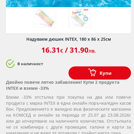
Надуваем дюшек INTEX, 180 х 86 х 25см
16.31
/ 31.90
€
лв.
В наличност
Купи
Двойно повече лятно забавление! Купи 2 продукта
INTEX и вземи -33%
Вземи -33% отстъпка при покупка на два или повече
продукта с марка INTEX в една онлайн поръчка/един касов
бон. Предложението е валидно във физическите магазини
на КОМСЕД и онлайн за периода от 25.07 до 23.08.2026г
или до изчерпване на наличните количества. Отстъпката
не се комбинира с други промоции, талони и карти за
намаление и не важи за артикули с трайно ниска цена.