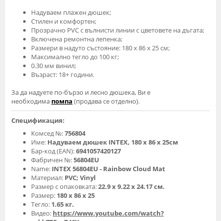
Надуваем плажен дюшек;
Стилен и комфортен;
Прозрачно PVC с вълнисти линии с цветовете на дъгата;
Включена ремонтна лепенка;
Размери в надуто състояние: 180 х 86 х 25 см;
Максимално тегло до 100 кг;
0.30 мм винил;
Възраст: 18+ години.
За да надуете по-бързо и леcно дюшека, Bи е
необходима
помпа
(продава се отделно).
Спецификация:
Комсед №:
756804
Име:
Надуваем дюшек INTEX, 180 х 86 х 25см
Бар-код (EAN):
6941057420127
Фабричен №:
56804EU
Name:
INTEX 56804EU - Rainbow Cloud Mat
Материал:
PVC; Vinyl
Размер с опаковката:
22.9 х 9.22 х 24.17 см.
Размер:
180 х 86 х 25
Тегло:
1.65 кг.
Видео:
https://www.youtube.com/watch?