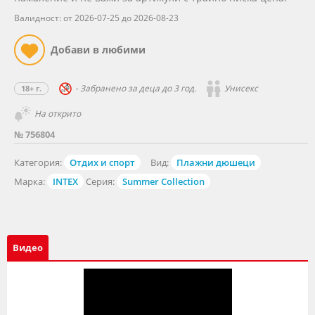
Валидност: от 2026-07-25 до 2026-08-23
- Забранено за деца до 3 год.
Унисекс
18+ г.
На открито
№ 756804
Категория:
Отдих и спорт
Вид:
Плажни дюшеци
Марка:
INTEX
Серия:
Summer Collection
Видео