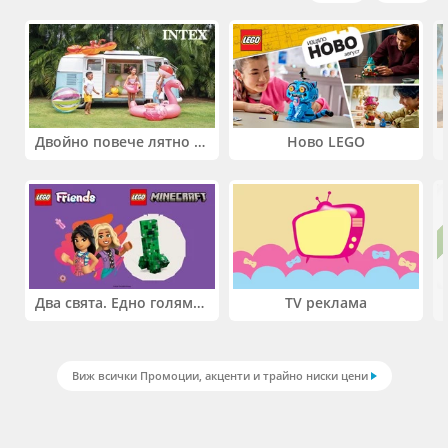
Двойно повече лятно забавление! Купи 2 продукта INTEX и вземи -33%
Ново LEGO
Два свята. Едно голямо приключение. Купи 2 продукта LEGO® Friends и/или LEGO® Minecraft и вземи -27%
TV реклама
Виж всички Промоции, акценти и трайно ниски цени