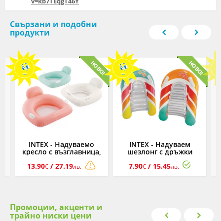
v=kb7TEqgT46Y
Свързани и подобни
продукти
EX
INTEX - Надуваемо
INTEX - Надуваем
кресло с възглавница,
шезлонг с дръжки
114 х 107 см,
Surf's Up, 79 х 58 x 13
13.90
/ 27.19
7.90
/ 15.45
асортимент
см, асортимент
€
лв.
€
лв.
Промоции, акценти и
трайно ниски цени