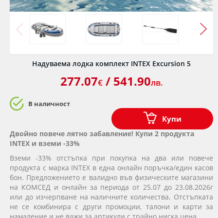
Надуваема лодка комплект INTEX Excursion 5
277.07
/ 541.90
€
лв.
В наличност
Купи
Двойно повече лятно забавление! Купи 2 продукта
INTEX и вземи -33%
Вземи -33% отстъпка при покупка на два или повече
продукта с марка INTEX в една онлайн поръчка/един касов
бон. Предложението е валидно във физическите магазини
на КОМСЕД и онлайн за периода от 25.07 до 23.08.2026г
или до изчерпване на наличните количества. Отстъпката
не се комбинира с други промоции, талони и карти за
намаление и не важи за артикули с трайно ниска цена.