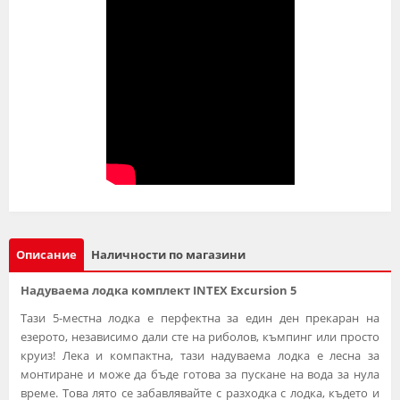
Описание
Наличности по магазини
Надуваема лодка комплект INTEX Excursion 5
Тази 5-местна лодка е перфектна за един ден прекаран на
езерото, независимо дали сте на риболов, къмпинг или просто
круиз! Лека и компактна, тази надуваема лодка е лесна за
монтиране и може да бъде готова за пускане на вода за нула
време. Това лято се забавлявайте с разходка с лодка, където и