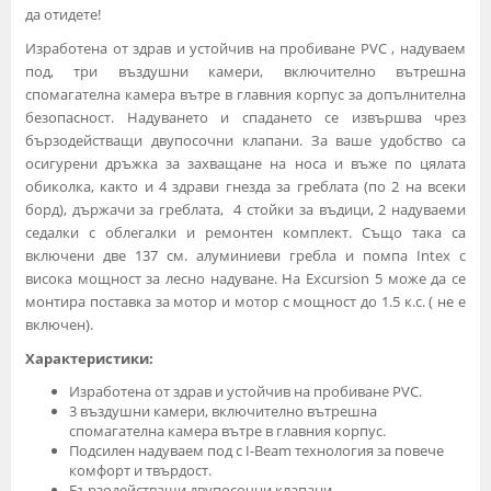
да отидете!
Изработена от здрав и устойчив на пробиване PVC , надуваем
под, три въздушни камери, включително вътрешна
спомагателна камера вътре в главния корпус за допълнителна
безопасност. Надуването и спадането се извършва чрез
бързодействащи двупосочни клапани. За ваше удобство са
осигурени дръжка за захващане на носа и въже по цялата
обиколка, както и 4 здрави гнезда за греблата (по 2 на всеки
борд), държачи за греблата, 4 стойки за въдици, 2 надуваеми
седалки с облегалки и ремонтен комплект. Също така са
включени две 137 см. алуминиеви гребла и помпа Intex с
висока мощност за лесно надуване. На Excursion 5 може да се
монтира поставка за мотор и мотор с мощност до 1.5 к.с. ( не е
включен).
Характеристики:
Изработена от здрав и устойчив на пробиване PVC.
3 въздушни камери, включително вътрешна
спомагателна камера вътре в главния корпус.
Подсилен надуваем под с I-Beam технология за повече
комфорт и твърдост.
Бързодействащи двупосочни клапани.