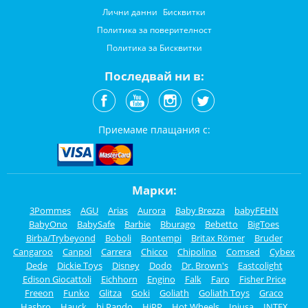
Лични данни
Бисквитки
Политика за поверителност
Политика за Бисквитки
Последвай ни в:
Приемаме плащания с:
Марки:
3Pommes
AGU
Arias
Aurora
Baby Brezza
babyFEHN
BabyOno
BabySafe
Barbie
Bburago
Bebetto
BigToes
Birba/Trybeyond
Boboli
Bontempi
Britax Römer
Bruder
Cangaroo
Canpol
Carrera
Chicco
Chipolino
Comsed
Cybex
Dede
Dickie Toys
Disney
Dodo
Dr. Brown's
Eastcolight
Edison Giocattoli
Eichhorn
Engino
Falk
Faro
Fisher Price
Freeon
Funko
Glitza
Goki
Goliath
Goliath Toys
Graco
Hasbro
Hauck
hi Pando
HiPP
Hot Wheels
Injusa
INTEX