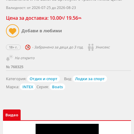
Валидност: от 2026-07-25 до 2026-08-23
Цена за доставка: 10.00
/ 19.56
€
лв.
- Забранено за деца до 3 год.
Унисекс
18+ г.
На открито
№ 768325
Категория:
Отдих и спорт
Вид:
Лодки за спорт
Марка:
INTEX
Серия:
Boats
Видео