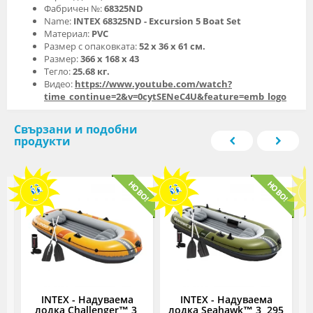
Фабричен №:
68325ND
Name:
INTEX 68325ND - Excursion 5 Boat Set
Материал:
PVC
Размер с опаковката:
52 х 36 х 61 см.
Размер:
366 х 168 х 43
Тегло:
25.68 кг.
Видео:
https://www.youtube.com/watch?
time_continue=2&v=0cytSENeC4U&feature=emb_logo
Свързани и подобни
продукти
INTEX - Надуваема
INTEX - Надуваема
лодка Challenger™ 3,
лодка Seahawk™ 3, 295