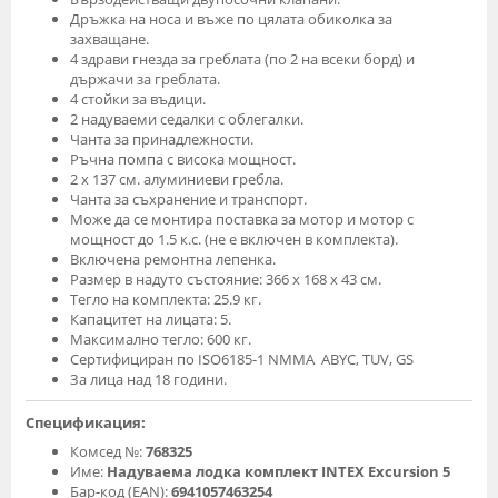
Дръжка на носа и въже по цялата обиколка за
захващане.
4 здрави гнезда за греблата (по 2 на всеки борд) и
държачи за греблата.
4 стойки за въдици.
2 надуваеми седалки с облегалки.
Чанта за принадлежности.
Ръчна помпа с висока мощност.
2 х 137 см. алуминиеви гребла.
Чанта за съхранение и транспорт.
Може да се монтира поставка за мотор и мотор с
мощност до 1.5 к.с. (не е включен в комплекта).
Включена ремонтна лепенка.
Размер в надуто състояние: 366 х 168 х 43 см.
Тегло на комплекта: 25.9 кг.
Капацитет на лицата: 5.
Максимално тегло: 600 кг.
Сертифициран по ISO6185-1 NMMA ABYC, TUV, GS
За лица над 18 години.
Спецификация:
Комсед №:
768325
Име:
Надуваема лодка комплект INTEX Excursion 5
Бар-код (EAN):
6941057463254