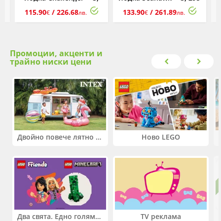
295 x 137 x 43 см
x 137 x 43 см
115.90
/ 226.68
133.90
/ 261.89
€
лв.
€
лв.
Промоции, акценти и
трайно ниски цени
Двойно повече лятно забавление! Купи 2 продукта INTEX и вземи -33%
Ново LEGO
Два свята. Едно голямо приключение. Купи 2 продукта LEGO® Friends и/или LEGO® Minecraft и вземи -27%
TV реклама