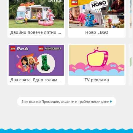
Двойно повече лятно забавление! Купи 2 продукта INTEX и вземи -33%
Ново LEGO
Два свята. Едно голямо приключение. Купи 2 продукта LEGO® Friends и/или LEGO® Minecraft и вземи -27%
TV реклама
Виж всички Промоции, акценти и трайно ниски цени