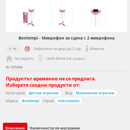
Bontempi - Микрофон за сцена с 2 микрофона
- Забранено за деца до 3 год.
Момиче
3 - 8г.
На закрито
- 3хV6 R6/АА (не са вкл.)
№ 191066
Продуктът временно не се предлага.
Изберете сходни продукти от:
Категория:
Детски играчки
Вид:
Музикални играчки
Марка:
Bontempi
Серия:
Instruments
Описание
Наличности по магазини