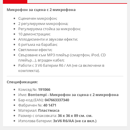
Микрофон за сцена с 2 микрофона
Сценичен микрофон;
2 регулируеми микрофона;
Регулируема стойка за микрофон;
10 демонстрации;
Аплодисменти и звукови ефекти;
6 ритъма на барабан;
Светлинни ефекти;
Свързване към MP3 плейър (смартфон, iPod, CD
плейър…), вграден кабел;
Работи с 3 V6 батерии R6 / AA (не са включени в
комплекта).
Спецификация:
Комсед №:
191066
Име:
Bontempi - Микрофон за сцена с 2 микрофона
Бар-код (EAN):
047663337340
Фабричен №:
40 1471
Материал:
Пластмаса
Размер с опаковката:
36 x 36 x 89 см. см.
Използва батерии:
3хV6 R6/АА (не са вкл.)