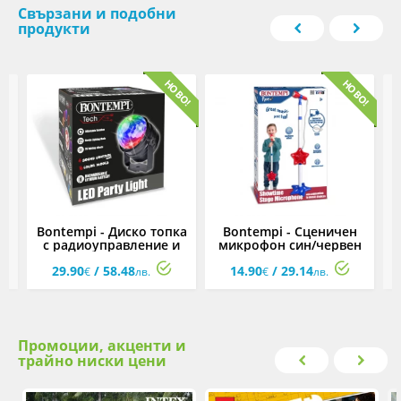
Свързани и подобни
продукти
Bontempi - Диско топка
Bontempi - Сценичен
с радиоуправление и
микрофон син/червен
вграден батерия
29.90
/ 58.48
14.90
/ 29.14
€
лв.
€
лв.
Промоции, акценти и
трайно ниски цени