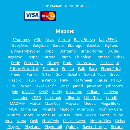
Приемаме плащания с:
Марки:
3Pommes
AGU
Arias
Aurora
Baby Brezza
babyFEHN
BabyOno
BabySafe
Barbie
Bburago
Bebetto
BigToes
Birba/Trybeyond
Boboli
Bontempi
Britax Römer
Bruder
Cangaroo
Canpol
Carrera
Chicco
Chipolino
Comsed
Cybex
Dede
Dickie Toys
Disney
Dodo
Dr. Brown's
Eastcolight
Edison Giocattoli
Eichhorn
Engino
Falk
Faro
Fisher Price
Freeon
Funko
Glitza
Goki
Goliath
Goliath Toys
Graco
Hasbro
Hauck
hi Pando
HiPP
Hot Wheels
Injusa
INTEX
ION8
iWood
Jakks Pacific
Janet
Janod
Jazwarez
Johnson's
Joie
KALOO
KANZ
Kiddy
Kikkaboo
Kitikate
La Reina
Leander
LEGO
Lexibook
Lilliputie
Little Tikes
Lorelli
MADMIA
Mattel
Maxi Cosi
Mayoral
Medela
Mega Bloks
MGA
Mima Xari
MiniMe
MiStory
Momcozy
Mommy Care
Mondo
Moni
Monnalisa
Mutsy
Nice
Nikko
Noris
Nuby
Nuk
Nuna
Owli
Phil&Teds
Philips-Avent
Picasso Tiles
Pielsa
Playgro
PlayLand
Playmobil
Quinny
Ravensburger
Recaro