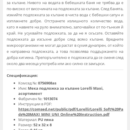
за къпане. Нивото на водата в бебешката баня не трябва да е
по-високо от височината на подложката за къпане. След банята,
измийте подложката за къпане в чиста вода с бебешки сапун и
изплакнете добре. Отстранете излишното количество вода,
като я навиете на руло внимателно, започвайки от по-тънкия й
край. Не усуквайте подложката, за да не я скъсате. Оставяйте
подложката да изсъхне добре след всяко къпане. Вредните
микроорганизми не могат да растат в сухия дунапрен, от който
е направена подложката, а това позволява поддържането на
добра хигиена. Препоръчително е подложката да се сменя след
около два месеца употреба или ако силно се замърси.
Спецификация:
Комсед №:
0756908as
Име:
Мека подложка за къпане Lorelli Maxi,
асортимент
Фабричен №:
1013074
Инструкции в PDF:
https://comsed.net/public/pdf/Lorelli/Lorelli_Soft%20Pa
ds%20MAXI_MINI_UNI_Online%20Instruction.pdf
Материал:
PU пяна
Размер:
52 x 32 х 8
Тегло:
0.16 кг.