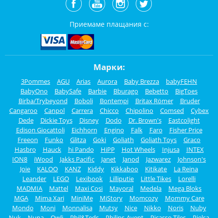
Приемаме плащания с:
Марки:
3Pommes
AGU
Arias
Aurora
Baby Brezza
babyFEHN
BabyOno
BabySafe
Barbie
Bburago
Bebetto
BigToes
Birba/Trybeyond
Boboli
Bontempi
Britax Römer
Bruder
Cangaroo
Canpol
Carrera
Chicco
Chipolino
Comsed
Cybex
Dede
Dickie Toys
Disney
Dodo
Dr. Brown's
Eastcolight
Edison Giocattoli
Eichhorn
Engino
Falk
Faro
Fisher Price
Freeon
Funko
Glitza
Goki
Goliath
Goliath Toys
Graco
Hasbro
Hauck
hi Pando
HiPP
Hot Wheels
Injusa
INTEX
ION8
iWood
Jakks Pacific
Janet
Janod
Jazwarez
Johnson's
Joie
KALOO
KANZ
Kiddy
Kikkaboo
Kitikate
La Reina
Leander
LEGO
Lexibook
Lilliputie
Little Tikes
Lorelli
MADMIA
Mattel
Maxi Cosi
Mayoral
Medela
Mega Bloks
MGA
Mima Xari
MiniMe
MiStory
Momcozy
Mommy Care
Mondo
Moni
Monnalisa
Mutsy
Nice
Nikko
Noris
Nuby
Nuk
Nuna
Owli
Phil&Teds
Philips-Avent
Picasso Tiles
Pielsa