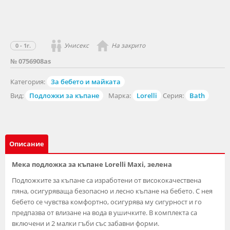
Унисекс
На закрито
0 - 1г.
№ 0756908as
Категория:
За бебето и майката
Вид:
Подложки за къпане
Марка:
Lorelli
Серия:
Bath
Описание
Мека подложка за къпане Lorelli Maxi, зелена
Подложките за къпане са изработени от висококачествена
пяна, осигуряваща безопасно и лесно къпане на бебето. С нея
бебето се чувства комфортно, осигурява му сигурност и го
предпазва от влизане на вода в ушичките. В комплекта са
включени и 2 малки гъби със забавни форми.