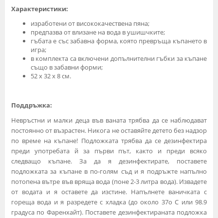
Характеристики:
изработени от висококачествена пяна;
предпазва от влизане на вода в ушишчките;
гъбата е със забавна форма, която превръща къпането в
игра;
в комплекта са включени допълнителни гъбки за къпане
също в забавни форми;
52 x 32 х 8 см.
Поддръжка:
Невръстни и малки деца във ваната трябва да се наблюдават
постоянно от възрастен. Никога не оставяйте детето без надзор
по време на къпане! Подложката трябва да се дезинфектира
преди употребата й за първи път, както и преди всяко
следващо къпане. За да я дезинфектирате, поставете
подложката за къпане в по-голям съд и я подръжте напълно
потопена вътре във вряща вода (поне 2-3 литра вода). Извадете
от водата и я оставете да изстине. Напълнете ваничката с
гореща вода и я разредете с хладка (до около 37o C или 98.9
градуса по Фаренхайт). Поставете дезинфектираната подложка