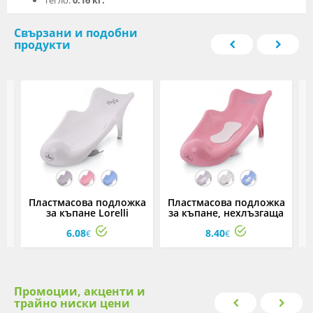
Свързани и подобни
продукти
Пластмасова подложка
Пластмасова подложка
за къпане Lorelli
за къпане, нехлъзгаща
Dino/Ocean/Little Bear,
Lorelli Dino/Ocean/Little
6.08
8.40
асортимент
Bear, асортимент
€
€
Промоции, акценти и
трайно ниски цени