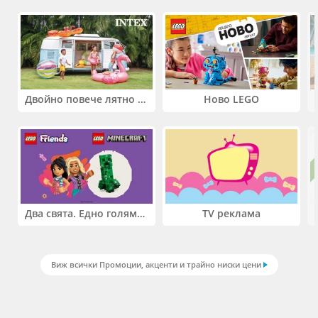
Двойно повече лятно забавление! Купи 2 продукта INTEX и вземи -33%
Ново LEGO
Два свята. Едно голямо приключение. Купи 2 продукта LEGO® Friends и/или LEGO® Minecraft и вземи -27%
TV реклама
Виж всички Промоции, акценти и трайно ниски цени