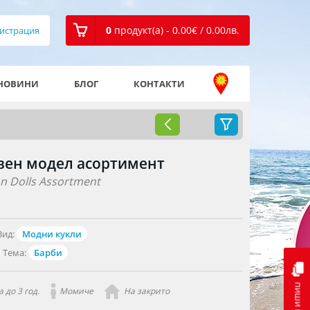
0
продукт(а) - 0.00
€
/ 0.00
лв.
истрация
НОВИНИ
БЛОГ
КОНТАКТИ
овен модел асортимент
on Dolls Assortment
Вид:
Модни кукли
Тема:
Барби
пиши ни
 до 3 год.
Момиче
На закрито