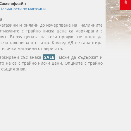
Само офлайн
Наличности по магазини
а
магазини и онлайн до изчерпване на наличните
ртикулите с трайно ниска цена са маркирани с
вят. Върху цената на този продукт не могат да
е и талони за отстъпка. Комсед АД не гарантира
 всички магазини от веригата.
маркирани със знака
SALE
може да съдържат и
ито не са с трайно ниски цени. Опциите с трайно
 същия знак.