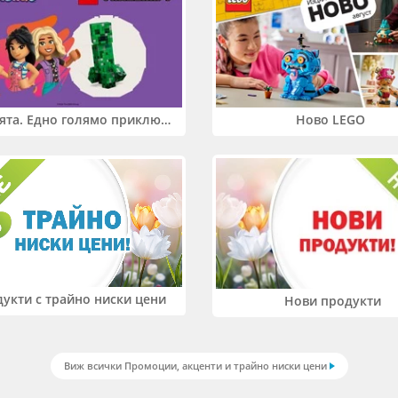
Два свята. Едно голямо приключение. Купи 2 продукта LEGO® Friends и/или LEGO® Minecraft и вземи -27%
Ново LEGO
укти с трайно ниски цени
Нови продукти
Виж всички Промоции, акценти и трайно ниски цени