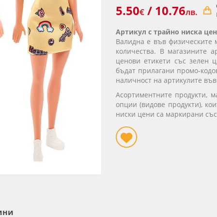
5.50
/ 10.76
€
лв.
Артикул с трайно ниска цен
Валидна е във физическите 
количества. В магазините а
ценови етикети със зелен ц
бъдат прилагани промо-кодов
наличност на артикулите във
Асортиментните продукти, 
опции (видове продукти), ко
ниски цени са маркирани със
ини