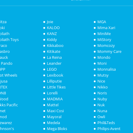
litza
Joie
MGA
oki
KALOO
Mima Xari
oliath
KANZ
MiniMe
oliath Toys
Kiddy
MiStory
raco
Kikkaboo
Momcozy
asbro
Kitikate
Mommy Care
auck
La Reina
Mondo
i Pando
Leander
Moni
iPP
LEGO
Monnalisa
ot Wheels
Lexibook
Mutsy
njusa
Lilliputie
Nice
NTEX
Little Tikes
Nikko
ON8
Lorelli
Noris
Wood
MADMIA
Nuby
akks Pacific
Mattel
Nuk
anet
Maxi Cosi
Nuna
anod
Mayoral
Owli
azwarez
Medela
Phil&Teds
ohnson's
Mega Bloks
Philips-Avent