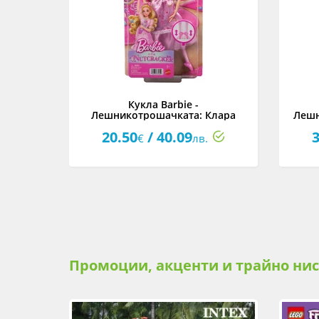
шарена
Кукла Barbie -
ически
Лешникотрошачката: Клара
Лешн
20.50
/ 40.09
3
€
лв.
Промоции, акценти и трайно ни