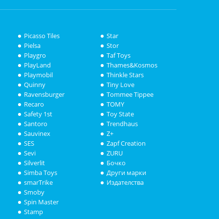
Picasso Tiles
Star
Pielsa
Stor
Playgro
Taf Toys
PlayLand
Thames&Kosmos
Playmobil
Thinkle Stars
Quinny
Tiny Love
Ravensburger
Tommee Tippee
Recaro
TOMY
Safety 1st
Toy State
Santoro
Trendhaus
Sauvinex
Z+
SES
Zapf Creation
Sevi
ZURU
Silverlit
Бочко
Simba Toys
Други марки
smarTrike
Издателства
Smoby
Spin Master
Stamp