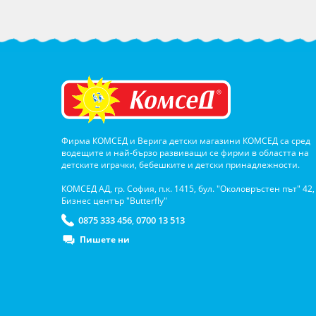
Фирма КОМСЕД и Верига детски магазини КОМСЕД са сред
водещите и най-бързо развиващи се фирми в областта на
детските играчки, бебешките и детски принадлежности.
КОМСЕД АД, гр. София, п.к. 1415, бул. "Околовръстен път" 42,
Бизнес център "Butterfly"
0875 333 456
0700 13 513
,
Пишете ни