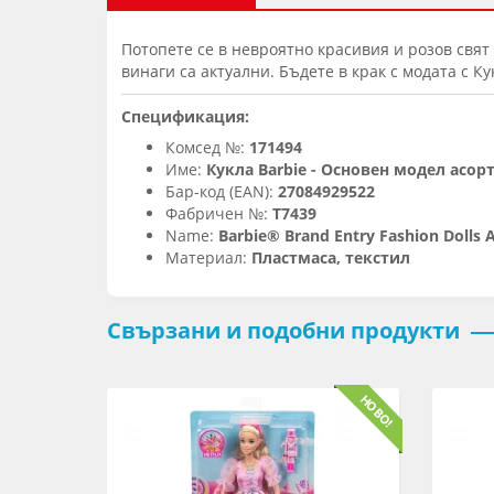
Потопете се в невроятно красивия и розов свят 
винаги са актуални. Бъдете в крак с модата с К
Спецификация:
Комсед №:
171494
Име:
Кукла Barbie - Основен модел асо
Бар-код (EAN):
27084929522
Фабричен №:
T7439
Name:
Barbie® Brand Entry Fashion Dolls
Материал:
Пластмаса, текстил
Свързани и подобни продукти