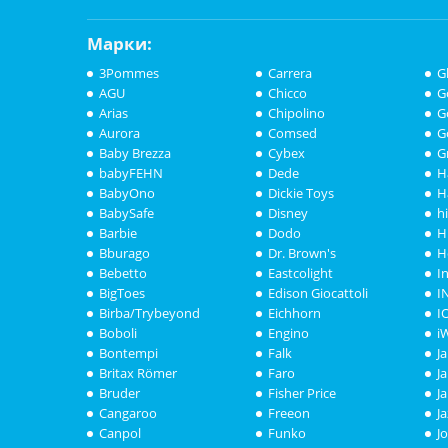
Марки:
3Pommes
Carrera
G
AGU
Chicco
G
Arias
Chipolino
G
Aurora
Comsed
G
Baby Brezza
Cybex
G
babyFEHN
Dede
H
BabyOno
Dickie Toys
H
BabySafe
Disney
h
Barbie
Dodo
H
Bburago
Dr. Brown's
H
Bebetto
Eastcolight
I
BigToes
Edison Giocattoli
I
Birba/Trybeyond
Eichhorn
I
Boboli
Engino
i
Bontempi
Falk
J
Britax Römer
Faro
J
Bruder
Fisher Price
J
Cangaroo
Freeon
J
Canpol
Funko
J