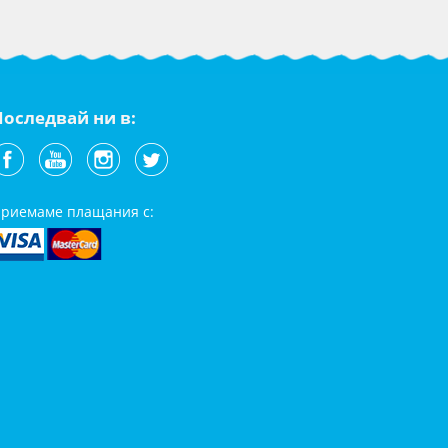
Последвай ни в:
риемаме плащания с: