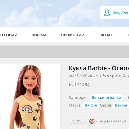
Вход/Рег
ТЕГОРИИ
МАРКИ
ПРОМОЦИИ
ЗА НАС
Кукла Barbie - Осн
Barbie® Brand Entry Fashi
№ 171494
Категория:
Детски играчки
Марка:
Barbie
Серия:
Barbie
- Забранено за деца
3 - 12г.