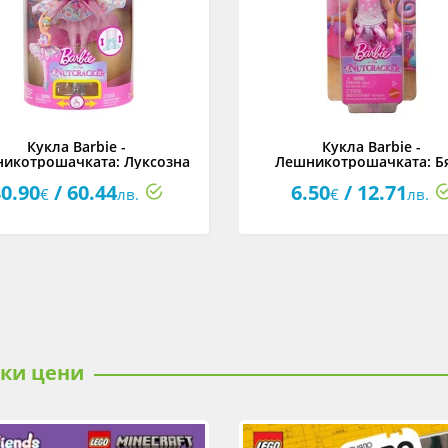
Кукла Barbie -
Кукла Barbie -
икотрошачката: Луксозна
Лешникотрошачката: Б
кукла Клара
снежна фея Челси
0.90
/ 60.44
6.50
/ 12.71
€
лв.
€
лв.
ски цени