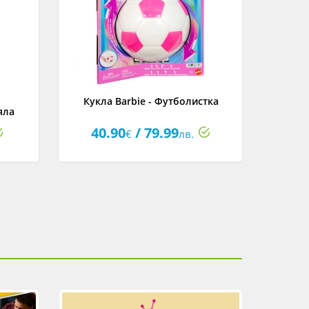
Кукла Barbie - Футболистка
Кукла 
яла
40.90
/ 79.99
30
€
лв.