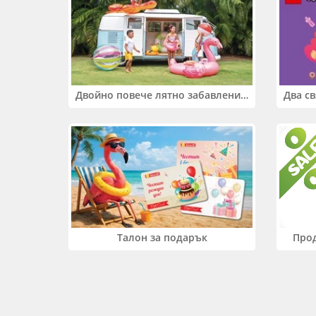
Двойно повече лятно забавление! Купи 2 продукта INTEX и вземи -33%
Прод
Талон за подарък