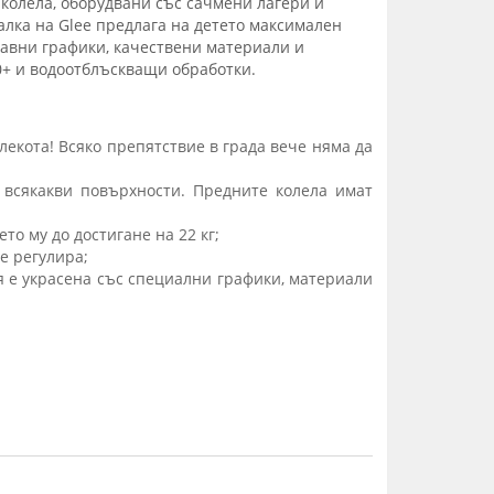
колела, оборудвани със сачмени лагери и
лка на Glee предлага на детето максимален
бавни графики, качествени материали и
0+ и водоотблъскващи обработки.
лекота! Всяко препятствие в града вече няма да
а всякакви повърхности. Предните колела имат
о му до достигане на 22 кг;
е регулира;
я е украсена със специални графики, материали