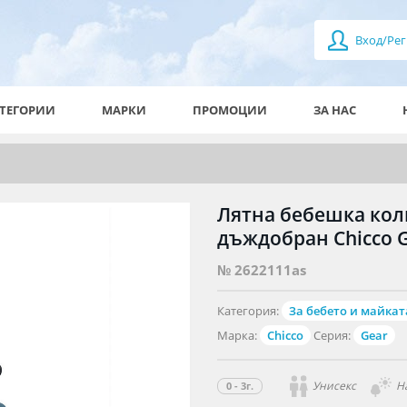
Вход/Рег
ТЕГОРИИ
МАРКИ
ПРОМОЦИИ
ЗА НАС
Лятна бебешка кол
дъждобран Chicco G
№ 2622111as
Категория:
За бебето и майкат
Марка:
Chicco
Серия:
Gear
Унисекс
Н
0 - 3г.