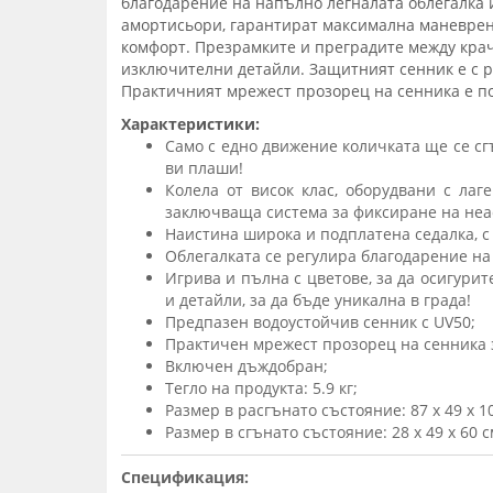
благодарение на напълно легналата облегалка 
амортисьори, гарантират максимална маневрено
комфорт. Презрамките и преградите между крач
изключителни детайли. Защитният сенник е с р
Практичният мрежест прозорец на сенника е пол
Характеристики:
Само с едно движение количката ще се сг
ви плаши!
Колела от висок клас, оборудвани с ла
заключваща система за фиксиране на неа
Наистина широка и подплатена седалка, с 
Облегалката се регулира благодарение на 
Игрива и пълна с цветове, за да осигури
и детайли, за да бъде уникална в града!
Предпазен водоустойчив сенник с UV50;
Практичен мрежест прозорец на сенника з
Включен дъждобран;
Тегло на продукта: 5.9 кг;
Размер в расгънато състояние: 87 x 49 x 1
Размер в сгънато състояние: 28 x 49 x 60 с
Спецификация: