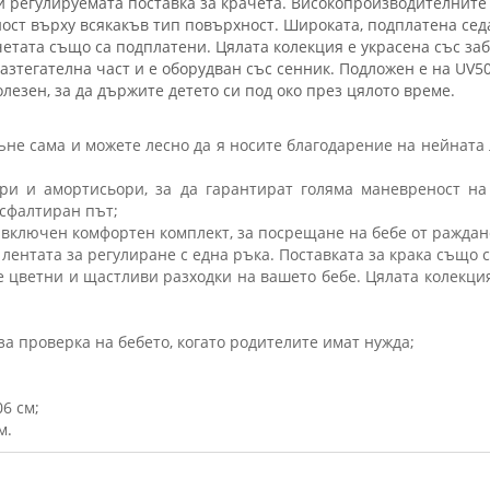
и регулируемата поставка за крачета. Високопроизводителните 
ст върху всякакъв тип повърхност. Широката, подплатена седа
етата също са подплатени. Цялата колекция е украсена със за
азтегателна част и е оборудван със сенник. Подложен е на UV5
езен, за да държите детето си под око през цялото време.
ъне сама и можете лесно да я носите благодарение на нейната 
гери и амортисьори, за да гарантират голяма маневреност н
сфалтиран път;
включен комфортен комплект, за посрещане на бебе от ражданет
лентата за регулиране с една ръка. Поставката за крака също с
те цветни и щастливи разходки на вашето бебе. Цялата колекци
а проверка на бебето, когато родителите имат нужда;
06 см;
м.