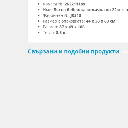
Комсед №:
2622111as
Име:
Лятна бебешка количка до 22кг с 
Фабричен №:
J0313
Размер с опаковката:
44 х 30 х 63 см.
Размер:
87 x 49 x 106
Тегло:
8.8 кг.
Свързани и подобни продукти