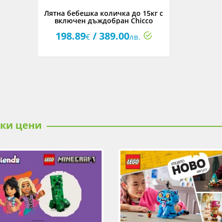
Лятна бебешка количка до 15кг с
включен дъждобран Chicco
Trolley Me, Stone
198.89
/ 389.00
€
лв.
ски цени