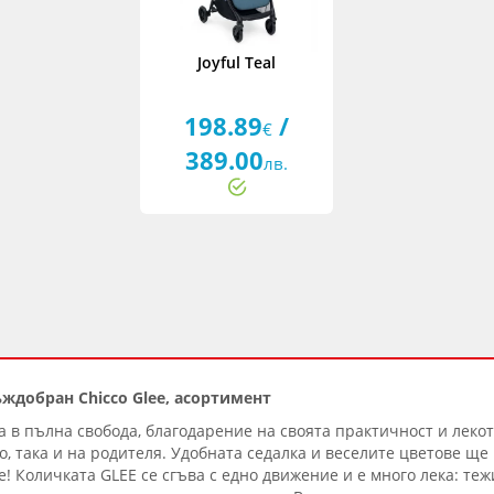
Joyful Teal
198.89
/
€
389.00
лв.
ждобран Chicco Glee, асортимент
да в пълна свобода, благодарение на своята практичност и леко
то, така и на родителя. Удобната седалка и веселите цветове ще
! Количката GLEE се сгъва с едно движение и е много лека: тежи