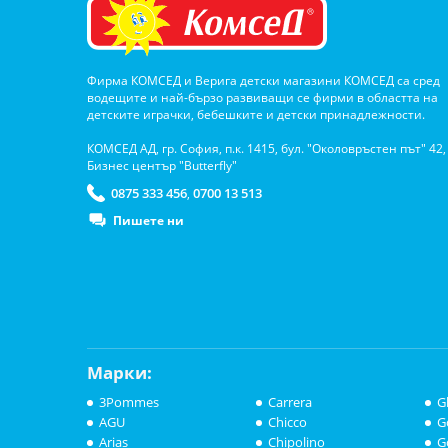
Фирма КОМСЕД и Верига детски магазини КОМСЕД са сред
водещите и най-бързо развиващи се фирми в областта на
детските играчки, бебешките и детски принадлежности.
КОМСЕД АД, гр. София, п.к. 1415, бул. "Околовръстен път" 42,
Бизнес център "Butterfly"
0875 333 456
0700 13 513
,
Пишете ни
Марки:
3Pommes
Carrera
G
AGU
Chicco
G
Arias
Chipolino
G