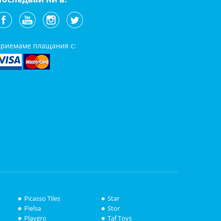
риемаме плащания с:
Picasso Tiles
Star
Pielsa
Stor
Playgro
Taf Toys