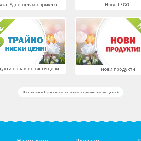
Два свята. Едно голямо приключение. Купи 2 продукта LEGO® Friends и/или LEGO® Minecraft и вземи -27%
Ново LEGO
укти с трайно ниски цени
Нови продукти
Виж всички Промоции, акценти и трайно ниски цени
Навигация
Полезно