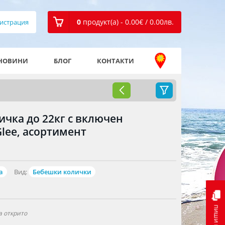
0
продукт(а) - 0.00
€
/ 0.00
лв.
истрация
НОВИНИ
БЛОГ
КОНТАКТИ
ичка до 22кг с включен
lee, асортимент
а
Вид:
Бебешки колички
пиши ни
а открито