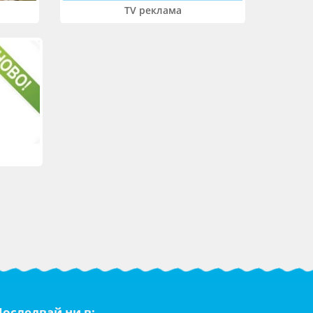
TV реклама
Последвай ни в: