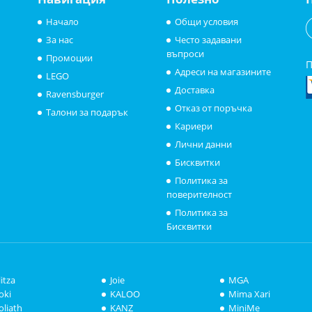
Начало
Общи условия
За нас
Често задавани
въпроси
Промоции
П
Адреси на магазините
LEGO
Доставка
Ravensburger
Отказ от поръчка
Талони за подарък
Кариери
Лични данни
Бисквитки
Политика за
поверителност
Политика за
Бисквитки
litza
Joie
MGA
oki
KALOO
Mima Xari
oliath
KANZ
MiniMe