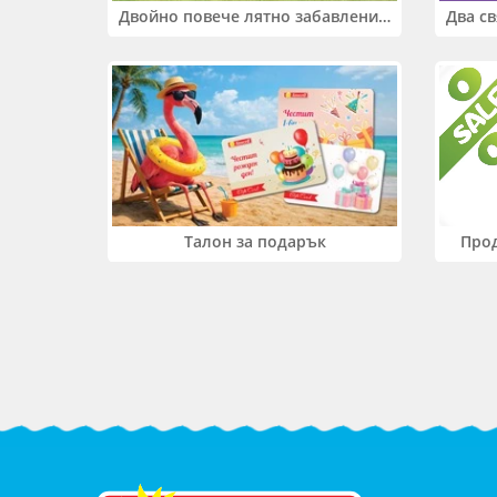
Двойно повече лятно забавление! Купи 2 продукта INTEX и вземи -33%
Прод
Талон за подарък