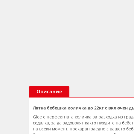
Описание
Лятна бебешка количка до 22кг с включен дъ
Glee е перфектната количка за разходка из гра
седалка, за да задоволят както нуждите на бебе
на всеки момент, прекаран заедно с вашето бебе