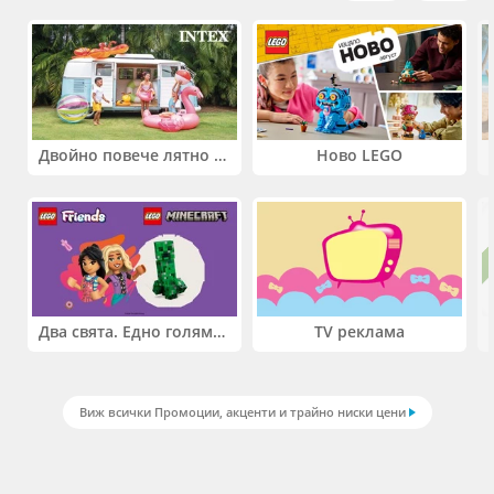
Двойно повече лятно забавление! Купи 2 продукта INTEX и вземи -33%
Ново LEGO
Два свята. Едно голямо приключение. Купи 2 продукта LEGO® Friends и/или LEGO® Minecraft и вземи -27%
TV реклама
Виж всички Промоции, акценти и трайно ниски цени