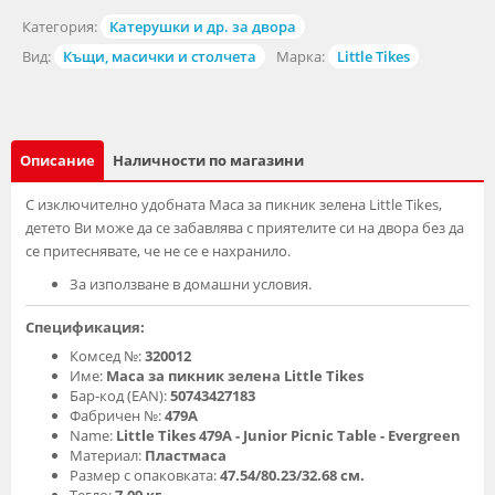
Категория:
Катерушки и др. за двора
Вид:
Къщи, масички и столчета
Марка:
Little Tikes
Описание
Наличности по магазини
С изключително удобната Маса за пикник зелена Little Tikes,
детето Ви може да се забавлява с приятелите си на двора без да
се притеснявате, че не се е нахранило.
За използване в домашни условия.
Спецификация:
Комсед №:
320012
Име:
Маса за пикник зелена Little Tikes
Бар-код (EAN):
50743427183
Фабричен №:
479A
Name:
Little Tikes 479A - Junior Picnic Table - Evergreen
Материал:
Пластмаса
Размер с опаковката:
47.54/80.23/32.68 см.