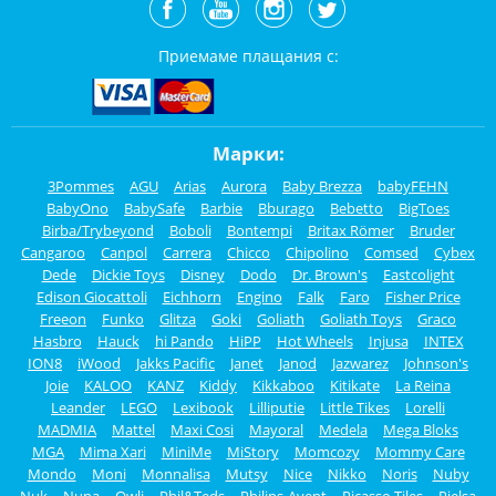
Приемаме плащания с:
Марки:
3Pommes
AGU
Arias
Aurora
Baby Brezza
babyFEHN
BabyOno
BabySafe
Barbie
Bburago
Bebetto
BigToes
Birba/Trybeyond
Boboli
Bontempi
Britax Römer
Bruder
Cangaroo
Canpol
Carrera
Chicco
Chipolino
Comsed
Cybex
Dede
Dickie Toys
Disney
Dodo
Dr. Brown's
Eastcolight
Edison Giocattoli
Eichhorn
Engino
Falk
Faro
Fisher Price
Freeon
Funko
Glitza
Goki
Goliath
Goliath Toys
Graco
Hasbro
Hauck
hi Pando
HiPP
Hot Wheels
Injusa
INTEX
ION8
iWood
Jakks Pacific
Janet
Janod
Jazwarez
Johnson's
Joie
KALOO
KANZ
Kiddy
Kikkaboo
Kitikate
La Reina
Leander
LEGO
Lexibook
Lilliputie
Little Tikes
Lorelli
MADMIA
Mattel
Maxi Cosi
Mayoral
Medela
Mega Bloks
MGA
Mima Xari
MiniMe
MiStory
Momcozy
Mommy Care
Mondo
Moni
Monnalisa
Mutsy
Nice
Nikko
Noris
Nuby
Nuk
Nuna
Owli
Phil&Teds
Philips-Avent
Picasso Tiles
Pielsa