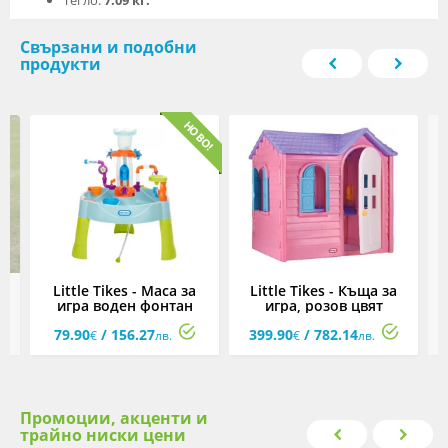
Тегло:
7.09 кг.
Свързани и подобни
продукти
л
Little Tikes - Маса за
Little Tikes - Къща за
игра воден фонтан
игра, розов цвят
79.90
/ 156.27
399.90
/ 782.14
€
лв.
€
лв.
Промоции, акценти и
трайно ниски цени