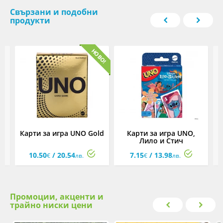
Свързани и подобни
продукти
p
Карти за игра UNO Gold
Карти за игра UNO,
Лило и Стич
10.50
/ 20.54
7.15
/ 13.98
€
лв.
€
лв.
Промоции, акценти и
трайно ниски цени