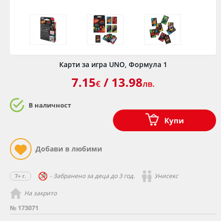
Карти за игра UNO, Формула 1
7.15
/ 13.98
€
лв.
В наличност
Купи
- Забранено за деца до 3 год.
Унисекс
7+ г.
На закрито
№ 173071