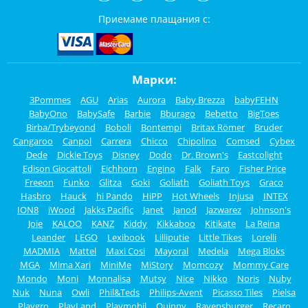
Приемаме плащания с:
Марки:
3Pommes
AGU
Arias
Aurora
Baby Brezza
babyFEHN
BabyOno
BabySafe
Barbie
Bburago
Bebetto
BigToes
Birba/Trybeyond
Boboli
Bontempi
Britax Römer
Bruder
Cangaroo
Canpol
Carrera
Chicco
Chipolino
Comsed
Cybex
Dede
Dickie Toys
Disney
Dodo
Dr. Brown's
Eastcolight
Edison Giocattoli
Eichhorn
Engino
Falk
Faro
Fisher Price
Freeon
Funko
Glitza
Goki
Goliath
Goliath Toys
Graco
Hasbro
Hauck
hi Pando
HiPP
Hot Wheels
Injusa
INTEX
ION8
iWood
Jakks Pacific
Janet
Janod
Jazwarez
Johnson's
Joie
KALOO
KANZ
Kiddy
Kikkaboo
Kitikate
La Reina
Leander
LEGO
Lexibook
Lilliputie
Little Tikes
Lorelli
MADMIA
Mattel
Maxi Cosi
Mayoral
Medela
Mega Bloks
MGA
Mima Xari
MiniMe
MiStory
Momcozy
Mommy Care
Mondo
Moni
Monnalisa
Mutsy
Nice
Nikko
Noris
Nuby
Nuk
Nuna
Owli
Phil&Teds
Philips-Avent
Picasso Tiles
Pielsa
Playgro
PlayLand
Playmobil
Quinny
Ravensburger
Recaro