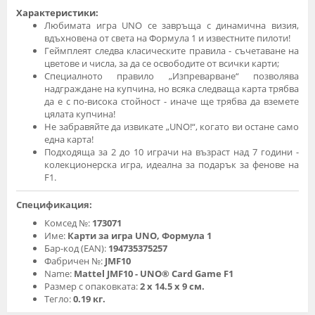
Характеристики:
Любимата игра UNO се завръща с динамична визия,
вдъхновена от света на Формула 1 и известните пилоти!
Геймплеят следва класическите правила - съчетаване на
цветове и числа, за да се освободите от всички карти;
Специалното правило „Изпреварване“ позволява
надграждане на купчина, но всяка следваща карта трябва
да е с по-висока стойност - иначе ще трябва да вземете
цялата купчина!
Не забравяйте да извикате „UNO!“, когато ви остане само
една карта!
Подходяща за 2 до 10 играчи на възраст над 7 години -
колекционерска игра, идеална за подарък за фенове на
F1.
Спецификация:
Комсед №:
173071
Име:
Карти за игра UNO, Формула 1
Бар-код (EAN):
194735375257
Фабричен №:
JMF10
Name:
Mattel JMF10 - UNO® Card Game F1
Размер с опаковката:
2 x 14.5 x 9 см.
Тегло:
0.19 кг.