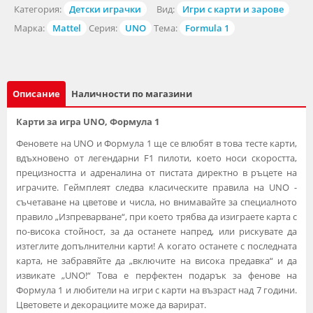
Категория:
Детски играчки
Вид:
Игри с карти и зарове
Марка:
Mattel
Серия:
UNO
Тема:
Formula 1
Описание
Наличности по магазини
Карти за игра UNO, Формула 1
Феновете на UNO и Формула 1 ще се влюбят в това тесте карти,
вдъхновено от легендарни F1 пилоти, което носи скоростта,
прецизността и адреналина от пистата директно в ръцете на
играчите. Геймплеят следва класическите правила на UNO -
съчетаване на цветове и числа, но внимавайте за специалното
правило „Изпреварване“, при което трябва да изиграете карта с
по-висока стойност, за да останете напред, или рискувате да
изтеглите допълнителни карти! А когато останете с последната
карта, не забравяйте да „включите на висока предавка“ и да
извикате „UNO!“ Това е перфектен подарък за фенове на
Формула 1 и любители на игри с карти на възраст над 7 години.
Цветовете и декорациите може да варират.