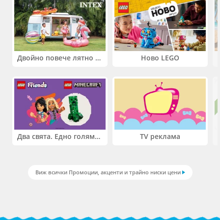
Двойно повече лятно забавление! Купи 2 продукта INTEX и вземи -33%
Ново LEGO
Два свята. Едно голямо приключение. Купи 2 продукта LEGO® Friends и/или LEGO® Minecraft и вземи -27%
TV реклама
Виж всички Промоции, акценти и трайно ниски цени