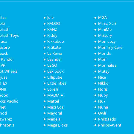
litza
Joie
MGA
oki
KALOO
Mima Xari
oliath
KANZ
MiniMe
oliath Toys
Kiddy
MiStory
raco
Kikkaboo
Momcozy
asbro
Kitikate
Mommy Care
auck
La Reina
Mondo
i Pando
Leander
Moni
iPP
LEGO
Monnalisa
ot Wheels
Lexibook
Mutsy
njusa
Lilliputie
Nice
NTEX
Little Tikes
Nikko
ON8
Lorelli
Noris
Wood
MADMIA
Nuby
akks Pacific
Mattel
Nuk
anet
Maxi Cosi
Nuna
anod
Mayoral
Owli
azwarez
Medela
Phil&Teds
ohnson's
Mega Bloks
Philips-Avent