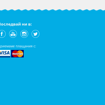
Последвай ни в:
риемаме плащания с: