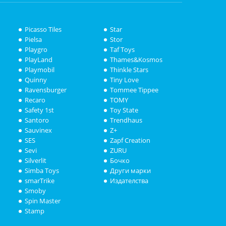
Picasso Tiles
Star
Pielsa
Stor
Playgro
Taf Toys
PlayLand
Thames&Kosmos
Playmobil
Thinkle Stars
Quinny
Tiny Love
Ravensburger
Tommee Tippee
Recaro
TOMY
Safety 1st
Toy State
Santoro
Trendhaus
Sauvinex
Z+
SES
Zapf Creation
Sevi
ZURU
Silverlit
Бочко
Simba Toys
Други марки
smarTrike
Издателства
Smoby
Spin Master
Stamp