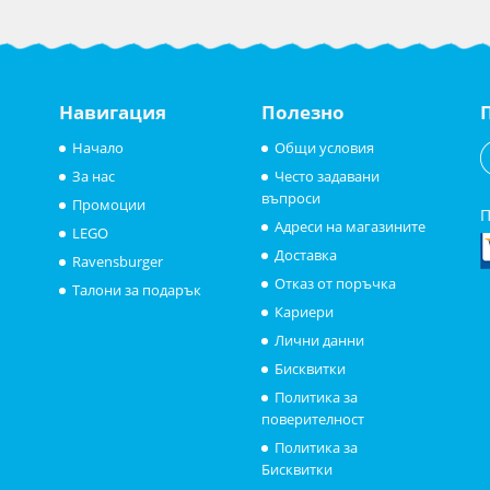
Навигация
Полезно
Начало
Общи условия
За нас
Често задавани
въпроси
Промоции
П
Адреси на магазините
LEGO
Доставка
Ravensburger
Отказ от поръчка
Талони за подарък
Кариери
Лични данни
Бисквитки
Политика за
поверителност
Политика за
Бисквитки