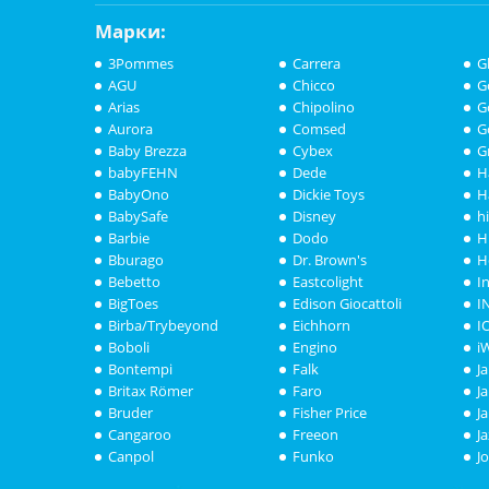
Марки:
3Pommes
Carrera
G
AGU
Chicco
G
Arias
Chipolino
G
Aurora
Comsed
G
Baby Brezza
Cybex
G
babyFEHN
Dede
H
BabyOno
Dickie Toys
H
BabySafe
Disney
h
Barbie
Dodo
H
Bburago
Dr. Brown's
H
Bebetto
Eastcolight
I
BigToes
Edison Giocattoli
I
Birba/Trybeyond
Eichhorn
I
Boboli
Engino
i
Bontempi
Falk
J
Britax Römer
Faro
J
Bruder
Fisher Price
J
Cangaroo
Freeon
J
Canpol
Funko
J