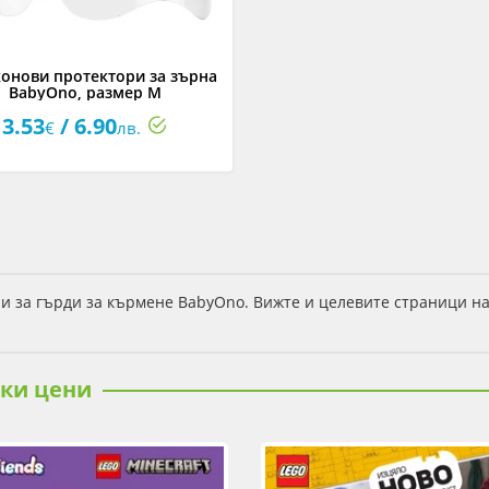
онови протектори за зърна
BabyOno, размер M
3.53
/ 6.90
€
лв.
и за гърди за кърмене BabyOno. Вижте и целевите страници н
ски цени