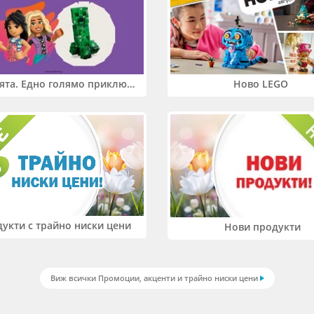
Два свята. Едно голямо приключение. Купи 2 продукта LEGO® Friends и/или LEGO® Minecraft и вземи -27%
Ново LEGO
укти с трайно ниски цени
Нови продукти
Виж всички Промоции, акценти и трайно ниски цени