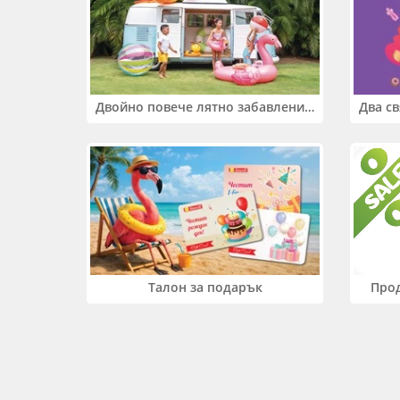
Двойно повече лятно забавление! Купи 2 продукта INTEX и вземи -33%
Прод
Талон за подарък