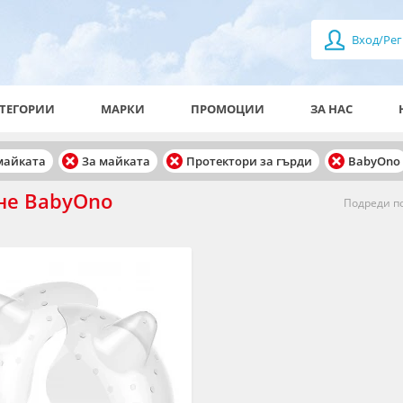
Вход/Рег
ТЕГОРИИ
МАРКИ
ПРОМОЦИИ
ЗА НАС
 майката
За майката
Протектори за гърди
BabyOno
не BabyOno
Подреди по