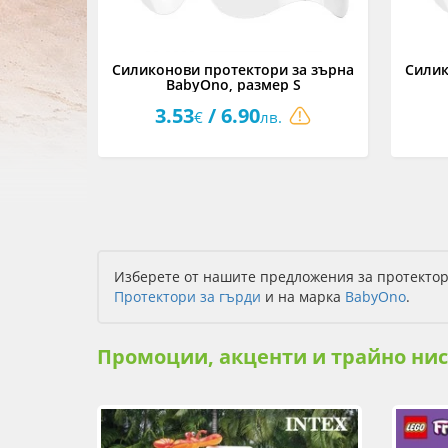
Силиконови протектори за зърна
Силик
BabyOno, размер S
3.53
/ 6.90
€
лв.
Изберете от нашите предложения за протектор
Протектори за гърди
и на марка
BabyOno
.
Промоции, акценти и трайно ни