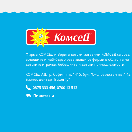
Фирма КОМСЕД и Верига детски магазини КОМСЕД са сред
водещите и най-бързо развиващи се фирми в областта на
детските играчки, бебешките и детски принадлежности.
КОМСЕД АД, гр. София, п.к. 1415, бул. "Околовръстен път" 42,
Бизнес център "Butterfly"
0875 333 456
0700 13 513
,
Пишете ни