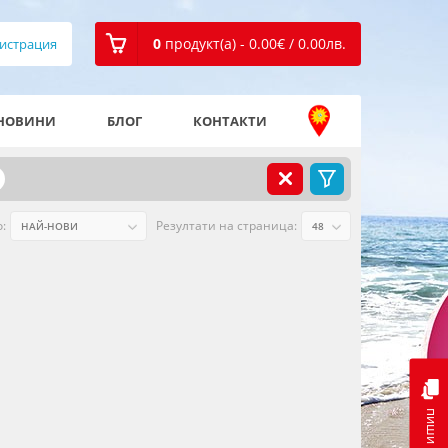
0
продукт(а) - 0.00
€
/ 0.00
лв.
истрация
НОВИНИ
БЛОГ
КОНТАКТИ
:
Резултати на страница:
пиши ни