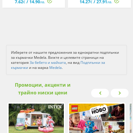
7.62
/ 14.90
14.27
/ 27.91
€
лв.
€
лв.
Изберете от нашите предложения за еднократни подплънки
за кърмачки Medela. Вижте и целевите страници на
категория
За бебето и майката
, на вид
Подплънки за
кърмачки
и на марка
Medela
.
Промоции, акценти и
трайно ниски цени