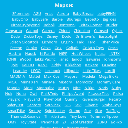
Марки:
3Pommes
AGU
Arias
Aurora
Baby Brezza
babyFEHN
BabyOno
BabySafe
Barbie
Bburago
Bebetto
BigToes
Birba/Trybeyond
Boboli
Bontempi
Britax Römer
Bruder
Cangaroo
Canpol
Carrera
Chicco
Chipolino
Comsed
Cybex
Dede
Dickie Toys
Disney
Dodo
Dr. Brown's
Eastcolight
Edison Giocattoli
Eichhorn
Engino
Falk
Faro
Fisher Price
Freeon
Funko
Glitza
Goki
Goliath
Goliath Toys
Graco
Hasbro
Hauck
hi Pando
HiPP
Hot Wheels
Injusa
INTEX
ION8
iWood
Jakks Pacific
Janet
Janod
Jazwarez
Johnson's
Joie
KALOO
KANZ
Kiddy
Kikkaboo
Kitikate
La Reina
Leander
LEGO
Lexibook
Lilliputie
Little Tikes
Lorelli
MADMIA
Mattel
Maxi Cosi
Mayoral
Medela
Mega Bloks
MGA
Mima Xari
MiniMe
MiStory
Momcozy
Mommy Care
Mondo
Moni
Monnalisa
Mutsy
Nice
Nikko
Noris
Nuby
Nuk
Nuna
Owli
Phil&Teds
Philips-Avent
Picasso Tiles
Pielsa
Playgro
PlayLand
Playmobil
Quinny
Ravensburger
Recaro
Safety 1st
Santoro
Sauvinex
SES
Sevi
Silverlit
Simba Toys
smarTrike
Smoby
Spin Master
Stamp
Star
Stor
Taf Toys
Thames&Kosmos
Thinkle Stars
Tiny Love
Tommee Tippee
TOMY
Toy State
Trendhaus
Z+
Zapf Creation
ZURU
Бочко
Други марки
Издателства