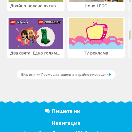
Двойно повече лятно забавление! Купи 2 продукта INTEX и вземи -33%
Ново LEGO
Два свята. Едно голямо приключение. Купи 2 продукта LEGO® Friends и/или LEGO® Minecraft и вземи -27%
TV реклама
Виж всички Промоции, акценти и трайно ниски цени
Пишете ни
Навигация