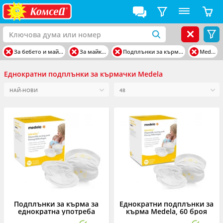
За бебето и майката
За майката
Подплънки за кърмачки
Medela
Еднократни подплънки за кърмачки Medela
Подплънки за кърма за
Еднократни подплънки за
еднократна употреба
кърма Medela, 60 броя
Medela, 30 броя