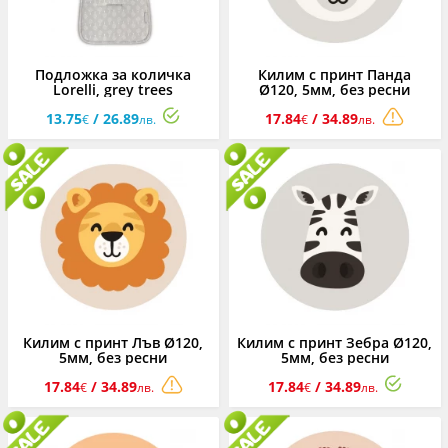
Подложка за количка
Килим с принт Панда
Lorelli, grey trees
Ø120, 5мм, без ресни
13.75
/ 26.89
17.84
/ 34.89
€
лв.
€
лв.
Килим с принт Лъв Ø120,
Килим с принт Зебра Ø120,
5мм, без ресни
5мм, без ресни
17.84
/ 34.89
17.84
/ 34.89
€
лв.
€
лв.