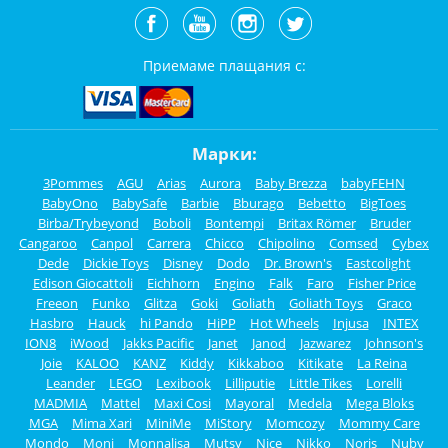
Приемаме плащания с:
Марки:
3Pommes
AGU
Arias
Aurora
Baby Brezza
babyFEHN
BabyOno
BabySafe
Barbie
Bburago
Bebetto
BigToes
Birba/Trybeyond
Boboli
Bontempi
Britax Römer
Bruder
Cangaroo
Canpol
Carrera
Chicco
Chipolino
Comsed
Cybex
Dede
Dickie Toys
Disney
Dodo
Dr. Brown's
Eastcolight
Edison Giocattoli
Eichhorn
Engino
Falk
Faro
Fisher Price
Freeon
Funko
Glitza
Goki
Goliath
Goliath Toys
Graco
Hasbro
Hauck
hi Pando
HiPP
Hot Wheels
Injusa
INTEX
ION8
iWood
Jakks Pacific
Janet
Janod
Jazwarez
Johnson's
Joie
KALOO
KANZ
Kiddy
Kikkaboo
Kitikate
La Reina
Leander
LEGO
Lexibook
Lilliputie
Little Tikes
Lorelli
MADMIA
Mattel
Maxi Cosi
Mayoral
Medela
Mega Bloks
MGA
Mima Xari
MiniMe
MiStory
Momcozy
Mommy Care
Mondo
Moni
Monnalisa
Mutsy
Nice
Nikko
Noris
Nuby