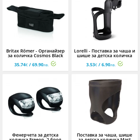
Britax Römer - Органайзер
Lorelli - Поставка за чаша и
за количка Cosmos Black
шише за детска количка
35.74
/ 69.90
3.53
/ 6.90
€
лв.
€
лв.
Фенерчета за детска
Поставка за чаша, шише
количка Freeon, 2 броя
за детска количка Mast