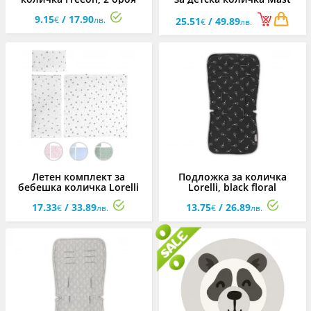
M5X
9.15
/ 17.90
€
лв.
25.51
/ 49.89
€
лв.
Летен комплект за
Подложка за количка
бебешка количка Lorelli
Lorelli, black floral
Text Ранфорс, асортимент
17.33
/ 33.89
13.75
/ 26.89
€
лв.
€
лв.