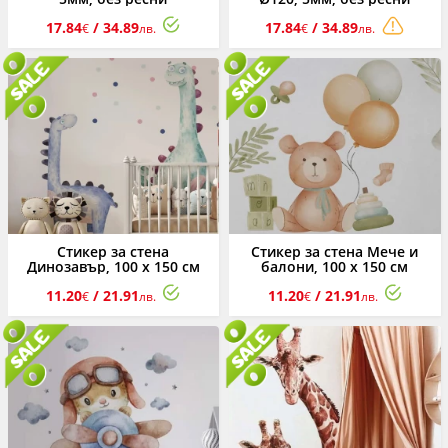
17.84
/ 34.89
17.84
/ 34.89
€
лв.
€
лв.
Стикер за стена
Стикер за стена Мече и
Динозавър, 100 х 150 см
балони, 100 х 150 см
11.20
/ 21.91
11.20
/ 21.91
€
лв.
€
лв.