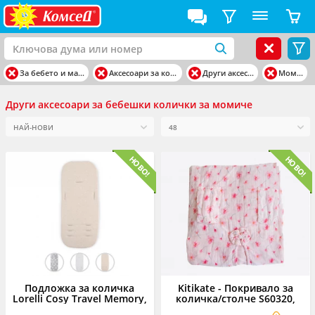
За бебето и майката
Аксесоари за колички
Други аксесоари
Момиче
Други аксесоари за бебешки колички за момиче
Подложка за количка
Kitikate - Покривало за
Lorelli Cosy Travel Memory,
количка/столче S60320,
асортимент
момиче, 80х95 см