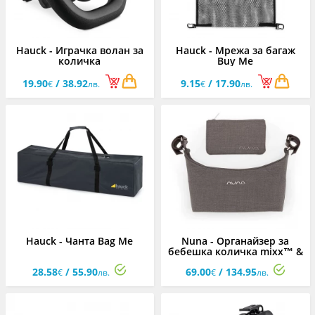
Hauck - Играчка волан за
Hauck - Мрежа за багаж
количка
Buy Me
19.90
/ 38.92
9.15
/ 17.90
€
лв.
€
лв.
Hauck - Чанта Bag Me
Nuna - Органайзер за
бебешка количка mixx™ &
demi™ series, Chestnut
28.58
/ 55.90
69.00
/ 134.95
€
лв.
€
лв.