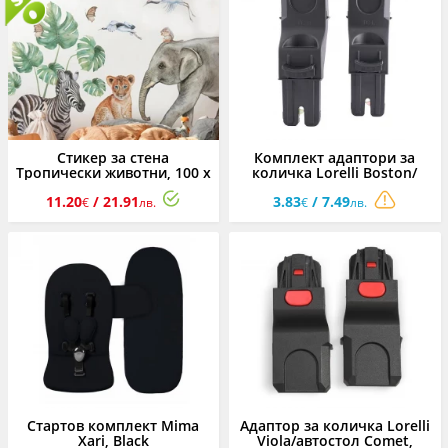
Стикер за стена
Комплект адаптори за
Тропически животни, 100 х
количка Lorelli Boston/
150 см
автостол Comet
11.20
/ 21.91
3.83
/ 7.49
€
лв.
€
лв.
Стартов комплект Mima
Адаптор за количка Lorelli
Xari, Black
Viola/автостол Comet,