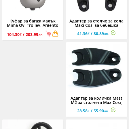
Куфар за багаж малък
Адаптер за столче за кола
Mima Ovi Trolley, Argento
Maxi Cosi за бебешка
количка Mast M4
41.36
/ 80.89
€
лв.
104.30
/ 203.99
€
лв.
Адаптер за количка Mast
M2 за столчета MaxiCosi,
Cybex, BeSafe, GB,
28.58
/ 55.90
BebeConfort
€
лв.