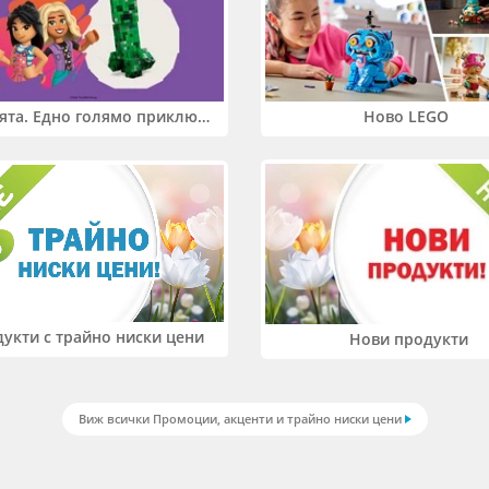
Два свята. Едно голямо приключение. Купи 2 продукта LEGO® Friends и/или LEGO® Minecraft и вземи -27%
Ново LEGO
укти с трайно ниски цени
Нови продукти
Виж всички Промоции, акценти и трайно ниски цени