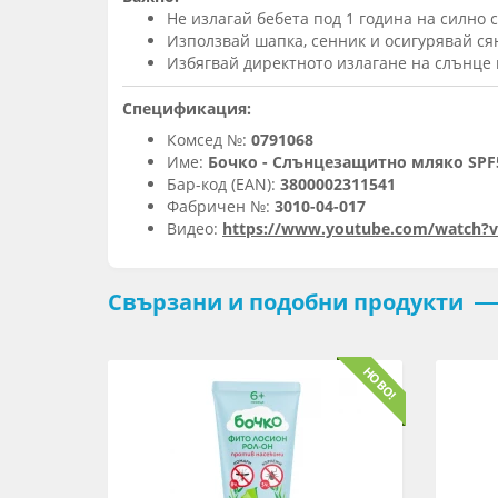
Не излагай бебета под 1 година на силно 
Използвай шапка, сенник и осигурявай ся
Избягвай директното излагане на слънце п
Спецификация:
Комсед №:
0791068
Име:
Бочко - Слънцезащитно мляко SPF5
Бар-код (EAN):
3800002311541
Фабричен №:
3010-04-017
Видео:
https://www.youtube.com/watch?
Свързани и подобни продукти