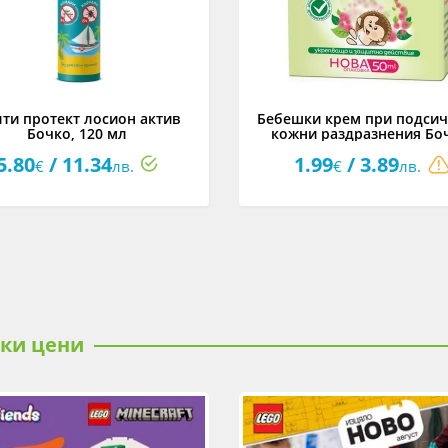
ти протект лосион актив
Бебешки крем при подсич
Бочко, 120 мл
кожни раздразнения Бо
Смрадлика, 50 мл
5.80
/ 11.34
1.99
/ 3.89
€
лв.
€
лв.
ски цени