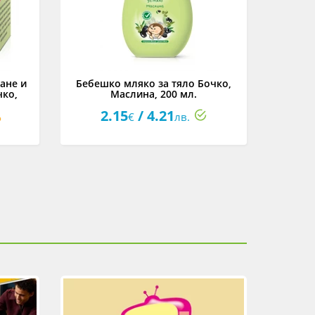
ане и
Бебешко мляко за тяло Бочко,
Бебеш
чко,
Маслина, 200 мл.
Пшен
2.15
/ 4.21
3
€
лв.