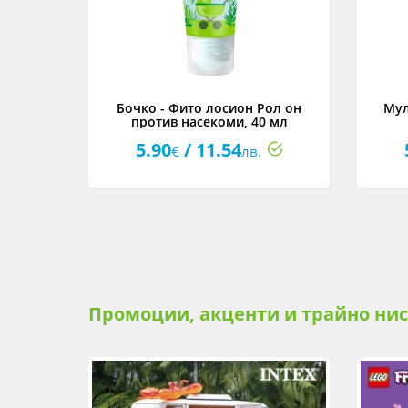
Бочко
Бочко - Фито лосион Рол он
Мул
против насекоми, 40 мл
5.90
/ 11.54
€
лв.
Промоции, акценти и трайно ни