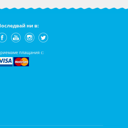
Последвай ни в:
риемаме плащания с: