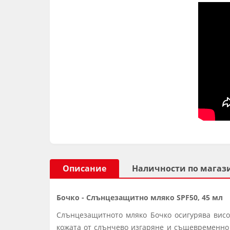
Описание
Наличности по магаз
Бочко - Слънцезащитно мляко SPF50, 45 мл
Слънцезащитното мляко Бочко осигурява висо
кожата от слънчево изгаряне и същевременно 