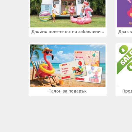
Двойно повече лятно забавление! Купи 2 продукта INTEX и вземи -33%
Прод
Талон за подарък