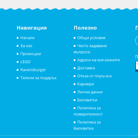
Навигация
Полезно
Начало
Общи условия
За нас
Често задавани
въпроси
Промоции
П
Адреси на магазините
LEGO
Доставка
Ravensburger
Отказ от поръчка
Талони за подарък
Кариери
Лични данни
Бисквитки
Политика за
поверителност
Политика за
Бисквитки