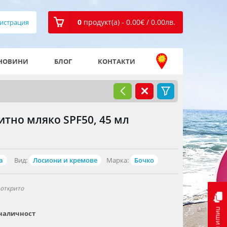
0
продукт(а) - 0.00
€
/ 0.00
лв.
истрация
НОВИНИ
БЛОГ
КОНТАКТИ
тно мляко SPF50, 45 мл
а
Вид:
Лосиони и кремове
Марка:
Бочко
 открито
пиши ни
наличност