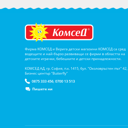
Фирма КОМСЕД и Верига детски магазини КОМСЕД са сред
водещите и най-бързо развиващи се фирми в областта на
детските играчки, бебешките и детски принадлежности.
КОМСЕД АД, гр. София, п.к. 1415, бул. "Околовръстен път" 42,
Бизнес център "Butterfly"
0875 333 456
0700 13 513
,
Пишете ни