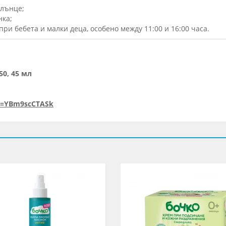
слънце;
нка;
ри бебета и малки деца, особено между 11:00 и 16:00 часа.
0, 45 мл
v=YBm9scCTASk