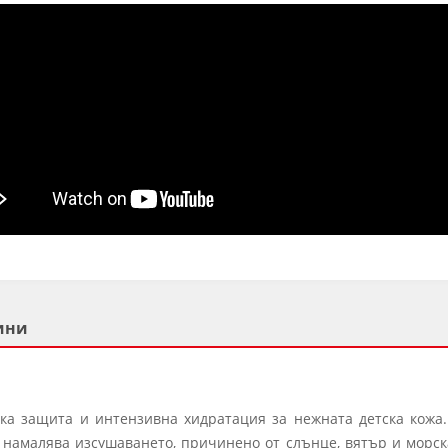
ини
ка защита и интензивна хидратация за нежната детска кожа
намалява изсушаването, причинено от слънце, вятър и морс