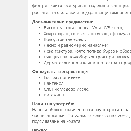
филтри, които осигуряват надеждна слънцез
растителни съставки и подхранващи компоненти
Допълнителни предимства:
Висока защита срещу UVA и UVB лъчи;
Хидратираща и възстановяваща формула;
Водоустойчив ефект;
Лесно и равномерно нанасяне;
Лека текстура, която попива бързо и обр
Бял цвят за по-добър контрол при нанася
Дерматологично и клинично тестван прод
Формулата съдържа още:
Екстракт от невен;
Пантенол;
Слънчогледово масло;
Витамин Е.
Начин на употреба:
Нанеси обилно количество върху откритите ча
чаени лъжички. По-малкото количество може д
подсушаване на кожата.
Важно: