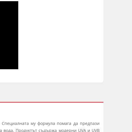
. Специалната му формула помага да предпази
ка вода. Продуктът съдържа модерни UVA и UVB