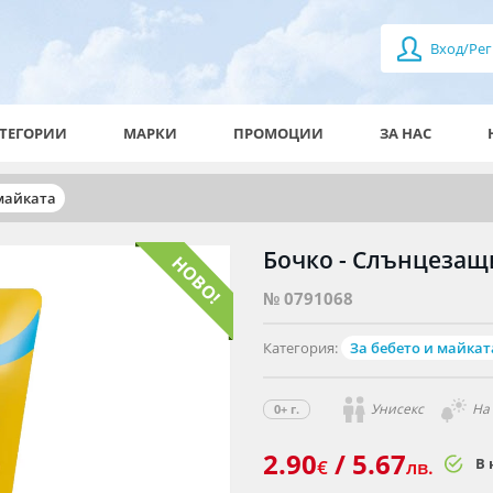
Вход/Рег
ТЕГОРИИ
МАРКИ
ПРОМОЦИИ
ЗА НАС
 майката
Бочко - Слънцезащи
№ 0791068
Категория:
За бебето и майкат
Унисекс
На
0+ г.
2.90
/ 5.67
В 
€
лв.