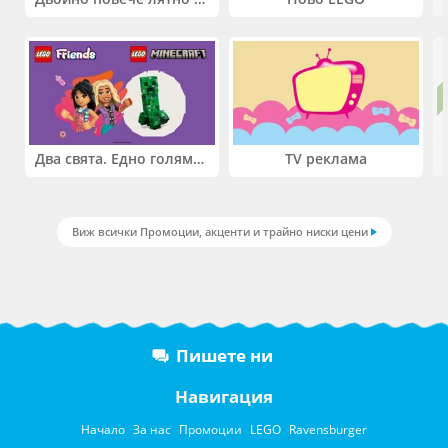
Два свята. Едно голямо приключение. Купи 2 продукта LEGO® Friends и/или LEGO® Minecraft и вземи -27%
TV реклама
Виж всички Промоции, акценти и трайно ниски цени
Пишете ни
Навигация
Начало
За нас
Промоции
LEGO
Ravensburger