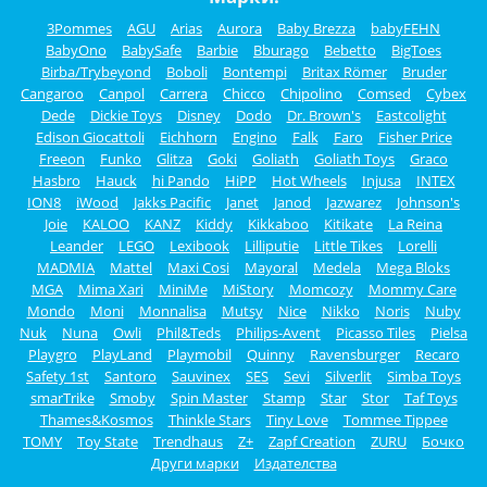
3Pommes
AGU
Arias
Aurora
Baby Brezza
babyFEHN
BabyOno
BabySafe
Barbie
Bburago
Bebetto
BigToes
Birba/Trybeyond
Boboli
Bontempi
Britax Römer
Bruder
Cangaroo
Canpol
Carrera
Chicco
Chipolino
Comsed
Cybex
Dede
Dickie Toys
Disney
Dodo
Dr. Brown's
Eastcolight
Edison Giocattoli
Eichhorn
Engino
Falk
Faro
Fisher Price
Freeon
Funko
Glitza
Goki
Goliath
Goliath Toys
Graco
Hasbro
Hauck
hi Pando
HiPP
Hot Wheels
Injusa
INTEX
ION8
iWood
Jakks Pacific
Janet
Janod
Jazwarez
Johnson's
Joie
KALOO
KANZ
Kiddy
Kikkaboo
Kitikate
La Reina
Leander
LEGO
Lexibook
Lilliputie
Little Tikes
Lorelli
MADMIA
Mattel
Maxi Cosi
Mayoral
Medela
Mega Bloks
MGA
Mima Xari
MiniMe
MiStory
Momcozy
Mommy Care
Mondo
Moni
Monnalisa
Mutsy
Nice
Nikko
Noris
Nuby
Nuk
Nuna
Owli
Phil&Teds
Philips-Avent
Picasso Tiles
Pielsa
Playgro
PlayLand
Playmobil
Quinny
Ravensburger
Recaro
Safety 1st
Santoro
Sauvinex
SES
Sevi
Silverlit
Simba Toys
smarTrike
Smoby
Spin Master
Stamp
Star
Stor
Taf Toys
Thames&Kosmos
Thinkle Stars
Tiny Love
Tommee Tippee
TOMY
Toy State
Trendhaus
Z+
Zapf Creation
ZURU
Бочко
Други марки
Издателства