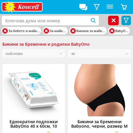
За бебето и майката
За майката
Бикини за майката
BabyOno
Бикини за бременни и родилки BabyOno
Еднократни подложки
Бикини за бременни
BabyOno 40 х 60см, 10
Babyono, черни, размер M
броя