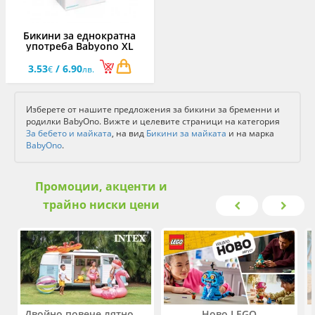
Бикини за еднократна
употреба Babyono XL
3.53
/ 6.90
€
лв.
Изберете от нашите предложения за бикини за бременни и
родилки BabyOno. Вижте и целевите страници на категория
За бебето и майката
, на вид
Бикини за майката
и на марка
BabyOno
.
Промоции, акценти и
трайно ниски цени
Двойно повече лятно забавление! Купи 2 продукта INTEX и вземи -33%
Ново LEGO