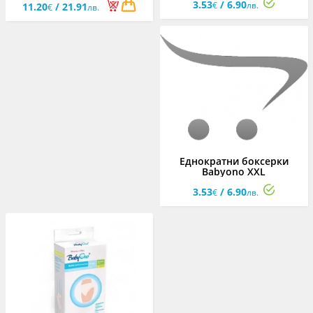
3.53
/ 6.90
€
лв.
11.20
/ 21.91
€
лв.
Еднократни боксерки
Babyono XXL
3.53
/ 6.90
€
лв.