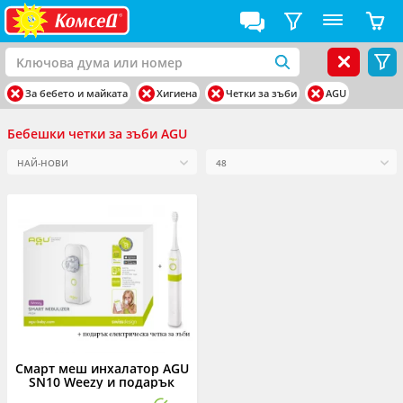
За бебето и майката
Хигиена
Четки за зъби
AGU
Бебешки четки за зъби AGU
Смарт меш инхалатор AGU
SN10 Weezy и подарък
електрическа четка за