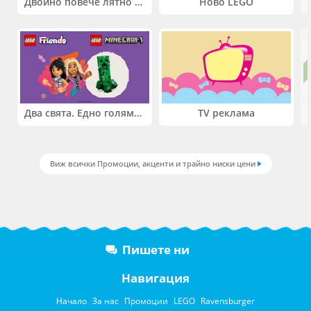
Двойно повече лятно забавление! Купи 2 продукта INTEX и вземи -33%
Ново LEGO
Два свята. Едно голямо приключение. Купи 2 продукта LEGO® Friends и/или LEGO® Minecraft и вземи -27%
TV реклама
Виж всички Промоции, акценти и трайно ниски цени
Пишете ни
Навигация
Начало
За нас
Промоции
LEGO
Ravensburger