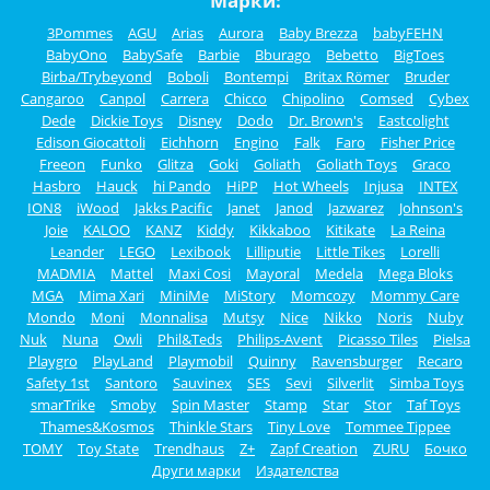
Марки:
3Pommes
AGU
Arias
Aurora
Baby Brezza
babyFEHN
BabyOno
BabySafe
Barbie
Bburago
Bebetto
BigToes
Birba/Trybeyond
Boboli
Bontempi
Britax Römer
Bruder
Cangaroo
Canpol
Carrera
Chicco
Chipolino
Comsed
Cybex
Dede
Dickie Toys
Disney
Dodo
Dr. Brown's
Eastcolight
Edison Giocattoli
Eichhorn
Engino
Falk
Faro
Fisher Price
Freeon
Funko
Glitza
Goki
Goliath
Goliath Toys
Graco
Hasbro
Hauck
hi Pando
HiPP
Hot Wheels
Injusa
INTEX
ION8
iWood
Jakks Pacific
Janet
Janod
Jazwarez
Johnson's
Joie
KALOO
KANZ
Kiddy
Kikkaboo
Kitikate
La Reina
Leander
LEGO
Lexibook
Lilliputie
Little Tikes
Lorelli
MADMIA
Mattel
Maxi Cosi
Mayoral
Medela
Mega Bloks
MGA
Mima Xari
MiniMe
MiStory
Momcozy
Mommy Care
Mondo
Moni
Monnalisa
Mutsy
Nice
Nikko
Noris
Nuby
Nuk
Nuna
Owli
Phil&Teds
Philips-Avent
Picasso Tiles
Pielsa
Playgro
PlayLand
Playmobil
Quinny
Ravensburger
Recaro
Safety 1st
Santoro
Sauvinex
SES
Sevi
Silverlit
Simba Toys
smarTrike
Smoby
Spin Master
Stamp
Star
Stor
Taf Toys
Thames&Kosmos
Thinkle Stars
Tiny Love
Tommee Tippee
TOMY
Toy State
Trendhaus
Z+
Zapf Creation
ZURU
Бочко
Други марки
Издателства