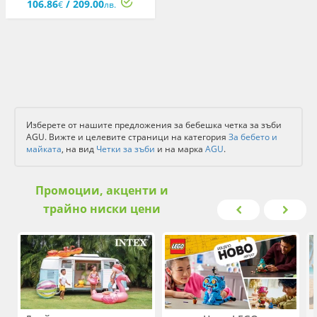
106.86
/ 209.00
зъби
€
лв.
Изберете от нашите предложения за бебешка четка за зъби
AGU. Вижте и целевите страници на категория
За бебето и
майката
, на вид
Четки за зъби
и на марка
AGU
.
Промоции, акценти и
трайно ниски цени