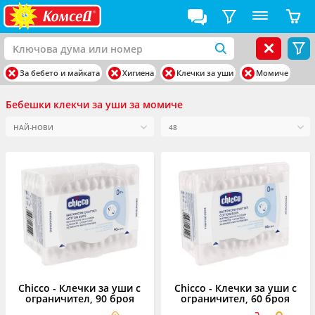
За бебето и майката
Хигиена
Клечки за уши
Момиче
Бебешки клекчи за уши за момиче
Chicco - Клечки за уши с
Chicco - Клечки за уши с
ограничител, 90 броя
ограничител, 60 броя