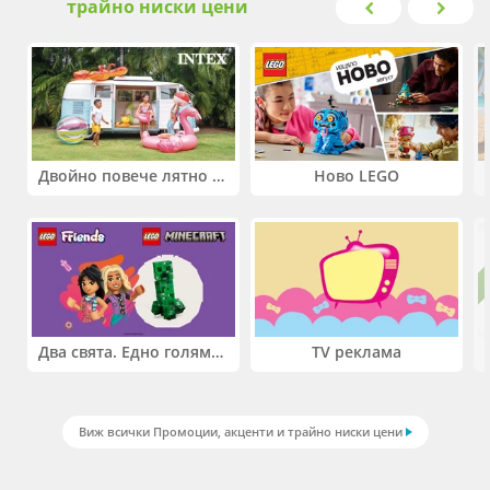
трайно ниски цени
Двойно повече лятно забавление! Купи 2 продукта INTEX и вземи -33%
Ново LEGO
Два свята. Едно голямо приключение. Купи 2 продукта LEGO® Friends и/или LEGO® Minecraft и вземи -27%
TV реклама
Виж всички Промоции, акценти и трайно ниски цени