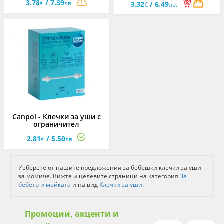
3.78
/ 7.39
€
лв.
3.32
/ 6.49
€
лв.
Canpol - Клечки за уши с
ограничител
2.81
/ 5.50
€
лв.
Изберете от нашите предложения за бебешки клечки за уши
за момиче. Вижте и целевите страници на категория
За
бебето и майката
и на вид
Клечки за уши
.
Промоции, акценти и