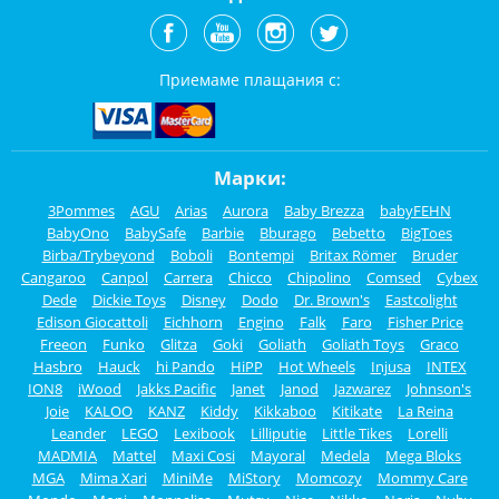
Приемаме плащания с:
Марки:
3Pommes
AGU
Arias
Aurora
Baby Brezza
babyFEHN
BabyOno
BabySafe
Barbie
Bburago
Bebetto
BigToes
Birba/Trybeyond
Boboli
Bontempi
Britax Römer
Bruder
Cangaroo
Canpol
Carrera
Chicco
Chipolino
Comsed
Cybex
Dede
Dickie Toys
Disney
Dodo
Dr. Brown's
Eastcolight
Edison Giocattoli
Eichhorn
Engino
Falk
Faro
Fisher Price
Freeon
Funko
Glitza
Goki
Goliath
Goliath Toys
Graco
Hasbro
Hauck
hi Pando
HiPP
Hot Wheels
Injusa
INTEX
ION8
iWood
Jakks Pacific
Janet
Janod
Jazwarez
Johnson's
Joie
KALOO
KANZ
Kiddy
Kikkaboo
Kitikate
La Reina
Leander
LEGO
Lexibook
Lilliputie
Little Tikes
Lorelli
MADMIA
Mattel
Maxi Cosi
Mayoral
Medela
Mega Bloks
MGA
Mima Xari
MiniMe
MiStory
Momcozy
Mommy Care