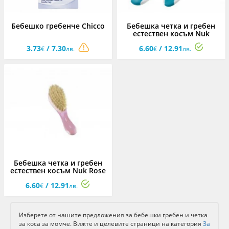
Бебешко гребенче Chicco
Бебешка четка и гребен
естествен косъм Nuk
3.73
/ 7.30
6.60
/ 12.91
€
лв.
€
лв.
Бебешка четка и гребен
естествен косъм Nuk Rose
Blue
6.60
/ 12.91
€
лв.
Изберете от нашите предложения за бебешки гребен и четка
за коса за момче. Вижте и целевите страници на категория
За