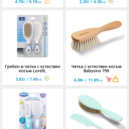
4.70
/ 9.19
2.20
/ 4.30
€
лв.
€
лв.
Гребен и четка с естествен
Четка с естествен косъм
косъм Lorelli,
Babyono 799
Moonligt Blue
3.83
/ 7.49
€
лв.
6.08
/ 11.89
€
лв.