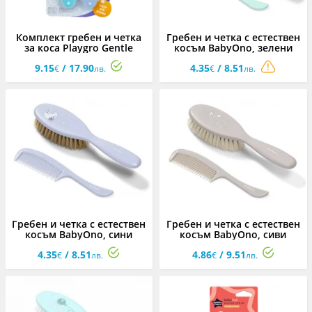
Комплект гребен и четка
Гребен и четка с естествен
за коса Playgro Gentle
косъм BabyOno, зелени
Touch
9.15
/ 17.90
4.35
/ 8.51
€
лв.
€
лв.
Гребен и четка с естествен
Гребен и четка с естествен
косъм BabyOno, сини
косъм BabyOno, сиви
4.35
/ 8.51
4.86
/ 9.51
€
лв.
€
лв.