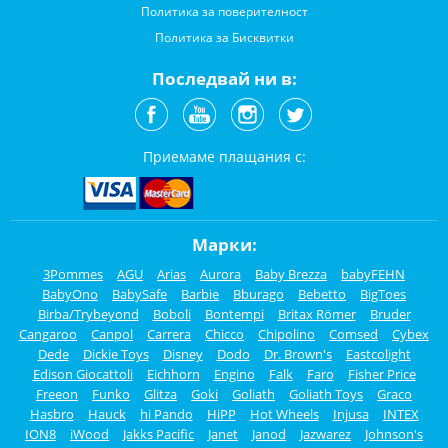
Политика за поверителност
Политика за Бисквитки
Последвай ни в:
Приемаме плащания с:
Марки:
3Pommes
AGU
Arias
Aurora
Baby Brezza
babyFEHN
BabyOno
BabySafe
Barbie
Bburago
Bebetto
BigToes
Birba/Trybeyond
Boboli
Bontempi
Britax Römer
Bruder
Cangaroo
Canpol
Carrera
Chicco
Chipolino
Comsed
Cybex
Dede
Dickie Toys
Disney
Dodo
Dr. Brown's
Eastcolight
Edison Giocattoli
Eichhorn
Engino
Falk
Faro
Fisher Price
Freeon
Funko
Glitza
Goki
Goliath
Goliath Toys
Graco
Hasbro
Hauck
hi Pando
HiPP
Hot Wheels
Injusa
INTEX
ION8
iWood
Jakks Pacific
Janet
Janod
Jazwarez
Johnson's