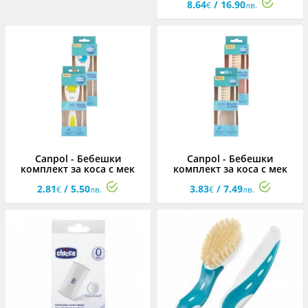
8.64
/ 16.90
€
лв.
Canpol - Бебешки
Canpol - Бебешки
комплект за коса с мек
комплект за коса с мек
изкуствен косъм,
косъм, асортимент
2.81
/ 5.50
3.83
/ 7.49
асортимент
€
лв.
€
лв.