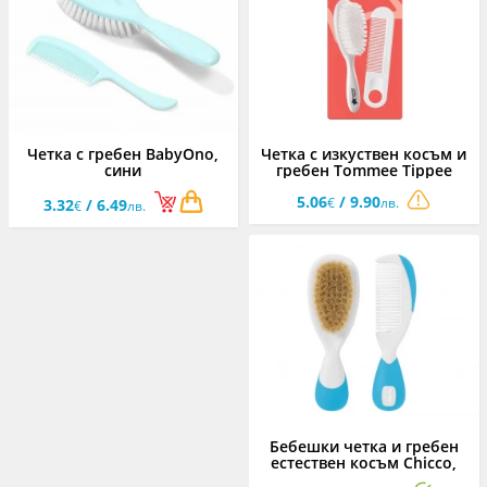
Четка с гребен BabyOno,
Четка с изкуствен косъм и
сини
гребен Tommee Tippee
5.06
/ 9.90
€
лв.
3.32
/ 6.49
€
лв.
Бебешки четка и гребен
естествен косъм Chicco,
сини