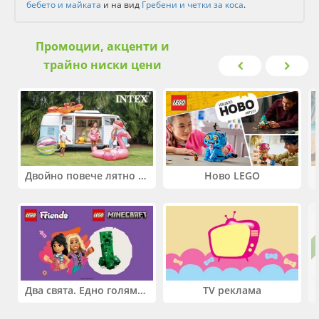
бебето и майката
и на вид
Гребени и четки за коса
.
Промоции, акценти и
трайно ниски цени
Двойно повече лятно забавление! Купи 2 продукта INTEX и вземи -33%
Ново LEGO
Два свята. Едно голямо приключение. Купи 2 продукта LEGO® Friends и/или LEGO® Minecraft и вземи -27%
TV реклама