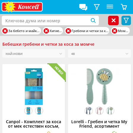
За бебето и майката
Хигиена
Гребени и четки за коса
Момче
Бебешки гребени и четки за коса за момче
Canpol - Комплект за коса
Lorelli - Гребен и четка My
от мек естествен косъм,
Friend, асортимент
асортимент