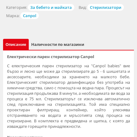
Категория:
За бебето и майката
Вид:
Стерилизатори
Марка:
Canpol
Описание
Наличности по магазини
Електрически парен стерилизатор Canpol
С електрическия парен стерилизатор на "Canpol babies" вие
бързо и лесно ще може да стерилизирате до 5 - 6 шишетата и
аксесоарите, необходими за храненето на малкото бебе.
Електрическият стерилизатор дезинфекцира без употреба на
химични средства, само с помощта на водна пара. Процесът на
стерилизация продължава 8 минути, а необходимата ви вода за
процеса е 75 мл. Стерилизаторът се изключва автоматично
след приключване на стерилизацията. Той има специално
проектиран филтриращ контейнер, който улеснява
отстраняването на водата и мръсотията след процеса на
стеризиране. В комплекта е предвидена и щипка, с която да
изваждате горещите принадлежности.