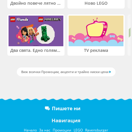
Двойно повече лятно забавление! Купи 2 продукта INTEX и вземи -33%
Ново LEGO
Два свята. Едно голямо приключение. Купи 2 продукта LEGO® Friends и/или LEGO® Minecraft и вземи -27%
TV реклама
Виж всички Промоции, акценти и трайно ниски цени
Пишете ни
Навигация
Начало
За нас
Промоции
LEGO
Ravensburger