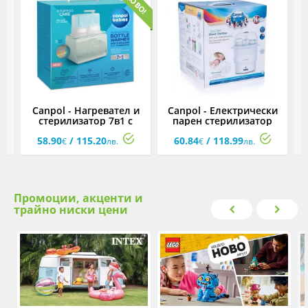
и
Canpol - Нагревател и
Canpol - Електрически
стерилизатор 7в1 с
парен стерилизатор
термостат и нощна
58.90
/ 115.20
60.84
/ 118.99
лампа
€
лв.
€
лв.
Промоции, акценти и
трайно ниски цени