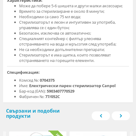
Характеристики:
Може да побере 5-6 шишета и други малки аксесоари;
Времето за стерилизиране е около 8 минути;
Необходими са само 75 мл вода;
Стерилизаторът е лесен и интуитивен за употреба,
управлява се с един бутон;
Безопасен, изключва се автоматично;
Специалният контейнер с филтър улеснява
отстраняването на вода и мръсотия след употреба;
Не са необходими допълнителни препарати;
Стерилизаторът е има щипка, които позволяват
отстраняването на горещите елементи.
Спецификация:
Комсед №:
0704375
Име:
Електрически парен стерилизатор Canpol
Бар-код (EAN):
5903407770529
Фабричен №:
77/052C
Свързани и подобни
продукти