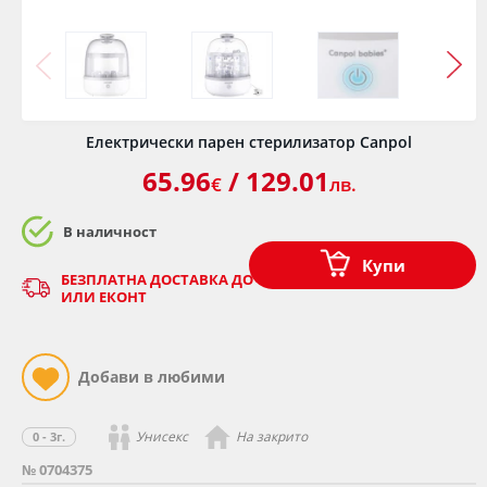
Електрически парен стерилизатор Canpol
65.96
/ 129.01
€
лв.
В наличност
Купи
БЕЗПЛАТНА ДОСТАВКА ДО ОФИС НА КУРИЕР - СПИДИ
ИЛИ ЕКОНТ
Унисекс
На закрито
0 - 3г.
№ 0704375