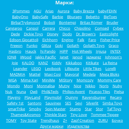
Марки:
3Pommes
AGU
Arias
Aurora
Baby Brezza
babyFEHN
BabyOno
BabySafe
Barbie
Bburago
Bebetto
BigToes
Birba/Trybeyond
Boboli
Bontempi
Britax Römer
Bruder
Cangaroo
Canpol
Carrera
Chicco
Chipolino
Comsed
Cybex
Dede
Dickie Toys
Disney
Dodo
Dr. Brown's
Eastcolight
Edison Giocattoli
Eichhorn
Engino
Falk
Faro
Fisher Price
Freeon
Funko
Glitza
Goki
Goliath
Goliath Toys
Graco
Hasbro
Hauck
hi Pando
HiPP
Hot Wheels
Injusa
INTEX
ION8
iWood
Jakks Pacific
Janet
Janod
Jazwarez
Johnson's
Joie
KALOO
KANZ
Kiddy
Kikkaboo
Kitikate
La Reina
Leander
LEGO
Lexibook
Lilliputie
Little Tikes
Lorelli
MADMIA
Mattel
Maxi Cosi
Mayoral
Medela
Mega Bloks
MGA
Mima Xari
MiniMe
MiStory
Momcozy
Mommy Care
Mondo
Moni
Monnalisa
Mutsy
Nice
Nikko
Noris
Nuby
Nuk
Nuna
Owli
Phil&Teds
Philips-Avent
Picasso Tiles
Pielsa
Playgro
PlayLand
Playmobil
Quinny
Ravensburger
Recaro
Safety 1st
Santoro
Sauvinex
SES
Sevi
Silverlit
Simba Toys
smarTrike
Smoby
Spin Master
Stamp
Star
Stor
Taf Toys
Thames&Kosmos
Thinkle Stars
Tiny Love
Tommee Tippee
TOMY
Toy State
Trendhaus
Z+
Zapf Creation
ZURU
Бочко
Други марки
Издателства