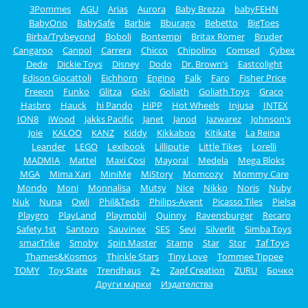
3Pommes
AGU
Arias
Aurora
Baby Brezza
babyFEHN
BabyOno
BabySafe
Barbie
Bburago
Bebetto
BigToes
Birba/Trybeyond
Boboli
Bontempi
Britax Römer
Bruder
Cangaroo
Canpol
Carrera
Chicco
Chipolino
Comsed
Cybex
Dede
Dickie Toys
Disney
Dodo
Dr. Brown's
Eastcolight
Edison Giocattoli
Eichhorn
Engino
Falk
Faro
Fisher Price
Freeon
Funko
Glitza
Goki
Goliath
Goliath Toys
Graco
Hasbro
Hauck
hi Pando
HiPP
Hot Wheels
Injusa
INTEX
ION8
iWood
Jakks Pacific
Janet
Janod
Jazwarez
Johnson's
Joie
KALOO
KANZ
Kiddy
Kikkaboo
Kitikate
La Reina
Leander
LEGO
Lexibook
Lilliputie
Little Tikes
Lorelli
MADMIA
Mattel
Maxi Cosi
Mayoral
Medela
Mega Bloks
MGA
Mima Xari
MiniMe
MiStory
Momcozy
Mommy Care
Mondo
Moni
Monnalisa
Mutsy
Nice
Nikko
Noris
Nuby
Nuk
Nuna
Owli
Phil&Teds
Philips-Avent
Picasso Tiles
Pielsa
Playgro
PlayLand
Playmobil
Quinny
Ravensburger
Recaro
Safety 1st
Santoro
Sauvinex
SES
Sevi
Silverlit
Simba Toys
smarTrike
Smoby
Spin Master
Stamp
Star
Stor
Taf Toys
Thames&Kosmos
Thinkle Stars
Tiny Love
Tommee Tippee
TOMY
Toy State
Trendhaus
Z+
Zapf Creation
ZURU
Бочко
Други марки
Издателства