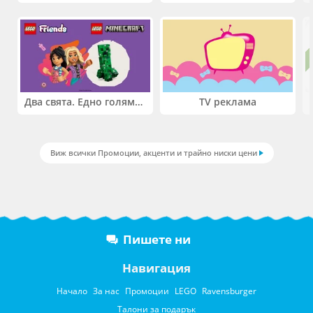
Два свята. Едно голямо приключение. Купи 2 продукта LEGO® Friends и/или LEGO® Minecraft и вземи -27%
TV реклама
Виж всички Промоции, акценти и трайно ниски цени
Пишете ни
Навигация
Начало
За нас
Промоции
LEGO
Ravensburger
Талони за подарък