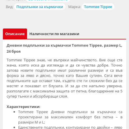
Вид:
Подплънки за кърмачки
Марка:
Tommee Tippee
Описание
Наличности по магазини
Дневни подплънки за кърмачки Tommee Tippee, размер L,
24 броя
Tommee Tippee знае, че въпреки майчинството, Вие още сте
жена, която иска да изглежда и да се чувства добре. Точно
затова новите подплънки имат различни размери и са във
форма за ляво и дясно, точно като Вашия сутиен. Сега вече
подплънките ще остават там, където сте ги сложили без да се
местят и показват от блузата. И за да сте напълно уверена,
разполагате с максимална защита от петна, благодарение на 5
супер тънки и абсорбиращи слоя.
Характеристики:
Tommee Tippee Дневни подплънки за кърмачки са
проектирани за максимален комфорт без петна – в
размери М и L;
Единствените подплънки, контурирани по двойки – ляво