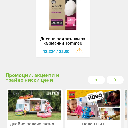
Дневни подплънки за
кърмачки Tommee
Tippee, размер M, 40
12.22
/ 23.90
броя
€
лв.
Промоции, акценти и
трайно ниски цени
Двойно повече лятно забавление! Купи 2 продукта INTEX и вземи -33%
Ново LEGO