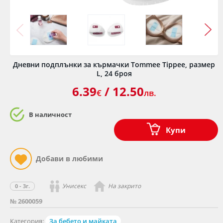
Дневни подплънки за кърмачки Tommee Tippee, размер
L, 24 броя
6.39
/ 12.50
€
лв.
В наличност
Купи
Унисекс
На закрито
0 - 3г.
№ 2600059
Категория:
За бебето и майката