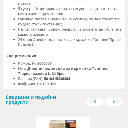
и дясно;
5 супер абсорбиращи слоя за сигурна защита от петна –
мека и дишаща материя;
Идеално пасват в чашките на сутиена, за да останат там,
където сте ги поставили;
Не се показват извън бельото и можете да облечете
каквото желаете;
24 броя Дневни подплънки за кърмачки Tommee Tippee,
Размер L.
Спецификация:
Комсед №:
2600059
Име:
Дневни подплънки за кърмачки Tommee
Tippee, размер L, 24 броя
Бар-код (EAN):
5010415236364
Фабричен №:
TT.0188
Свързани и подобни
продукти